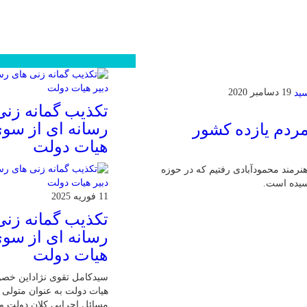
محبوب
جدید
دیدگاهها
19 دسامبر 2020
تکذیب گمانه زنی
رسانه ای از سوی
ردم یازده کشور
هیات دولت
هنرمند محمودآبادی رفتیم که در حوزه
سیده است.
11 فوریه 2025
تکذیب گمانه زنی
رسانه ای از سوی
هیات دولت
سیدکامل تقوی نژاداین خص
هیات دولت به عنوان متولی پ
مسائل اجرایی کلان دولت و 