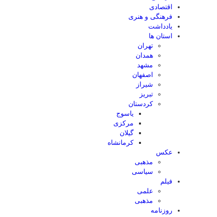
اقتصادی
فرهنگی و هنری
یادداشت
استان ها
تهران
همدان
مشهد
اصفهان
شیراز
تبریز
کردستان
یاسوج
مرکزی
گیلان
کرمانشاه
عکس
مذهبی
سیاسی
فیلم
علمی
مذهبی
روزنامه