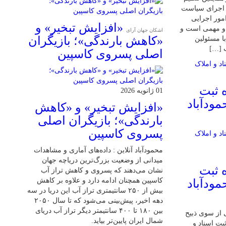
و اجرای سیاست
مور اجرایی
«افزایش تبخیر» و
و مهمی است و
اشکان جهان آرای
«کاهش بارندگی»؛ بازیگران
ا مسئولین
ب […]
اصلی پسروی کاسپین
 ثبت
01 ژانویه 2026
مودآباد
«افزایش تبخیر» و «کاهش
بارندگی»؛ بازیگران اصلی
پسروی کاسپین
محمودآباد آنلاین : داده‌های آماری و مشاهدات
میدانی از وضعیت بزرگ‌ترین دریاچه جهان
 ثبت
نشان می‌دهند که پسروی و کاهش تراز آب
کاسپین همچنان ادامه دارد و علاوه بر کاهش
مودآباد
بیش از ۲۵۰ سانتیمتری تراز آب این دریا در سه
دهه اخیر، پیش‌بینی می‌شود که تا سال ۲۰۵۰
بین ۱۸۰ تا ۴۰۰ سانتیمتر دیگر تراز آب دریای
 از سوی ذبیح
شمال ایران پایین‌تر بیاید.
بت اسناد و