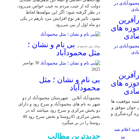
دولت که از جیب مردم به جیب خواص می‌رود،
در نظر گرفته شود؛ اگر این مولفه‌ها لحاظ
آفرین
نشود، تاثیر هر نوع افزایش مزد بازهم در یکی
دو ماه اول از بین می‌رود.
حوزه های
صادی
بی نام و نشان ؛
پیمان پور محمودی
مثل محمودآباد
30 نوامبر
2025
آفرین
بی نام و نشان ؛ مثل
حوزه های
محمودآباد
صادی
محمودآباد آنلاین : شهرستان محمودآباد از دو
 شنبه موفقیت ها
شهر به نام های محمودآباد و ‌سرخ رود و دارای
ی جوان موفق و
دو بخش مرکزی و سرخ رود میباشد که در
وزه گردشگری و
بخش مرکزی 45روستا و بخش سرخ رود 40
روستا را در بر میگیرد
جدیدترین مطالب