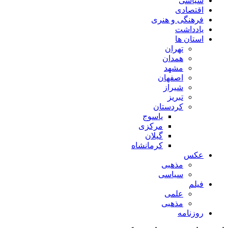
سیاسی
اقتصادی
فرهنگی و هنری
یادداشت
استان ها
تهران
همدان
مشهد
اصفهان
شیراز
تبریز
کردستان
یاسوج
مرکزی
گیلان
کرمانشاه
عکس
مذهبی
سیاسی
فیلم
علمی
مذهبی
روزنامه