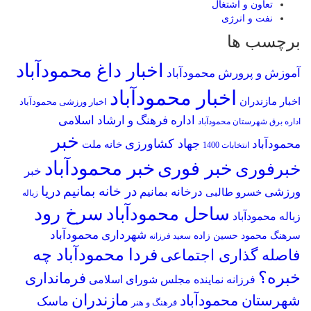
تعاون و اشتغال
نفت و انرژی
برچسب ها
اخبار داغ محمودآباد
آموزش و پرورش محمودآباد
اخبار محمودآباد
اخبار مازندران
اخبار ورزشی محمودآباد
اداره فرهنگ و ارشاد اسلامی
اداره برق شهرستان محمودآباد
خبر
جهاد کشاورزی
محمودآباد
خانه ملت
انتخابات 1400
خبر محمودآباد
خبر فوری
خبرفوری
خبر
در خانه بمانیم
دریا
ورزشی
درخانه بمانیم
خسرو طالبی
زباله
سرخ رود
ساحل محمودآباد
زباله محمودآباد
شهرداری محمودآباد
سرهنگ محمود حسین زاده
سعید فرزانه
فردا محمودآباد چه
فاصله گذاری اجتماعی
خبره؟
فرمانداری
فرزانه نماینده مجلس شورای اسلامی
مازندران
شهرستان محمودآباد
ماسک
فرهنگ و هنر