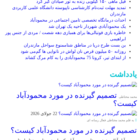
فیل ماهی ۱۵۰ کیلویی زنده به تور صیادان گیر کرد
تمدید مهلت ثبت‌نام کارشناسی ناپیوسته دانشگاه علمی کاربردی
مازندران
احداث درمانگاه تخصصی تامین اجتماعی در محمودآباد
یک محمودآبادی شهردار ناحیه یک تهران شد
خاطره بازی فوتبالی‌ها برای همبازی دهه شصت / مردی از جنس پور
ابراهیمی
بن بست طرح دریا در مناطق شناممنوع سواحل مازندران
روزانه ۵۰ میلیون قرص نان لواش در نانوایی ها گم‌می شود
از ابتدای تیر، کرونا 75 محمودآبادی را به کام مرگ کشاند
یادداشت
تصمیم گیرنده در مورد محمودآباد
محمد محتاطی
کیست؟
22 جولای 2026
به قلم محمد محتاطی فعال رسانه ای
تصمیم گیرنده در مورد محمودآباد کیست؟