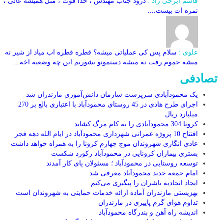
قاسم ایرجی راد :
درود جناب مهندس ، خدا قوت ، مثل همیشه عالی ،
نمره ات بیست....
علوی :
سلام پس کی عملیاتی میشه؟ قطره قطره اب میاد از شیر نه
میشه حموم رفت نه میشه دستمونو بشوریم این چه وضعیه اخه...
تصادفی
یک محمودآبادی سرپرست سازمان دانش‌آموزی مازندران شد
اجرای طرح هادی در 45 روستای محمودآباد با اعتباری بالغ بر 270
میلیارد ریال
کرونا 304 محمودآبادی را به کام مرگ کشاند
افتتاح 10 پروژه عمرانی شهرداری محمودآباد در ایام الله دهه فجر
عادی انگاری شهروندان موج چهارم کرونا را به همراه خواهد داشت
بستری بیماران کرونایی در محمودآباد رکورد شکست
توسعه روستایی در محمودآباد ؛ مسئولان پای کار آمدند
امام جمعه جدید محمودآباد معرفی شد
ایجاد اتحادیه ناشران را پیگیری می‌کنم
بهزیستی مازندران آماده ارائه خدمات حمایتی به شهروندان است
تداوم هوای گرم پاییزی در مازندران
اندیشه راه آهن و بندرگاه محمودآباد