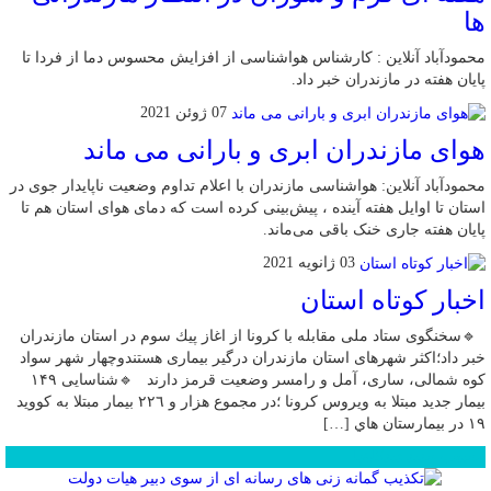
ها
محمودآباد آنلاین : کارشناس هواشناسی از افزایش محسوس دما از فردا تا
پایان هفته در مازندران خبر داد.
07 ژوئن 2021
هوای مازندران ابری و بارانی می‌ ماند
محمودآباد آنلاین: هواشناسی مازندران با اعلام تداوم وضعیت ناپایدار جوی در
استان تا اوایل هفته آینده ، پیش‌بینی کرده است که دمای هوای استان هم تا
پایان هفته جاری خنک باقی می‌ماند.
03 ژانویه 2021
اخبار كوتاه استان
🔹سخنگوی ستاد ملی مقابله با کرونا از اغاز پيك سوم در استان مازندران
خبر داد؛اکثر شهرهای استان مازندران درگیر بیماری هستندوچهار شهر سواد
کوه شمالی، ساری، آمل و رامسر وضعیت قرمز دارند 🔹شناسایی ۱۴۹
بیمار جدید مبتلا به ويروس كرونا ؛در مجموع هزار و ٢٢٦ بيمار مبتلا به كوويد
١٩ در بيمارستان هاي […]
محبوب
جدید
دیدگاهها