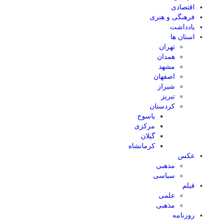
اقتصادی
فرهنگی و هنری
یادداشت
استان ها
تهران
همدان
مشهد
اصفهان
شیراز
تبریز
کردستان
یاسوج
مرکزی
گیلان
کرمانشاه
عکس
مذهبی
سیاسی
فیلم
علمی
مذهبی
روزنامه