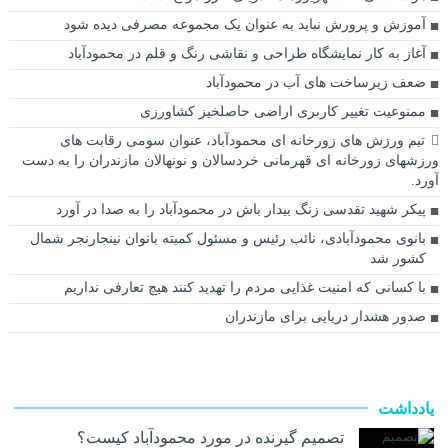
آموزش و پرورش نباید به عنوان یک مجموعه مصرفی دیده شود
آغاز به کار نمایشگاه طراحی و نقاشی رنگ و قلم در محمودآباد
ضعف زیرساخت های آب در محمودآباد
ممنوعیت تغییر کاربری اراضی حاصلخیز کشاورزی
تیم ورزش های زورخانه ای محمودآباد، عنوان سومی رقابت های
ورزشهای زورخانه ای قهرمانی خردسالان و نونهالان مازندران را به دست
آورد.
پيكر شهيد تقدسی زنگ بيدار باش در محمودآباد را به صدا در آورد
بانوی محمودآبادی، نائب رئیس و مسئول کمیته بانوان نینجارنجر شمال
کشور شد
با کسانی که امنیت غذایی مردم را تهدید کنند هیچ تعارفی نداریم
صدور هشدار دریایی برای مازندران
یادداشت
تصمیم گیرنده در مورد محمودآباد کیست؟