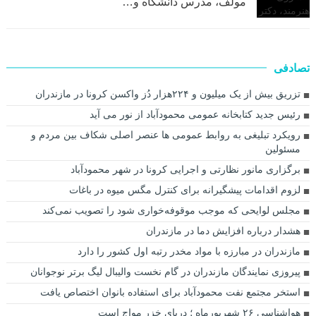
مولف، مدرس دانشگاه و…
تصادفی
تزریق بیش از یک میلیون و ۲۲۴هزار دُز واکسن کرونا در مازندران
رئیس جدید کتابخانه عمومی محمودآباد از نور می آید
رویکرد تبلیغی به روابط عمومی ها عنصر اصلی شکاف بین مردم و
مسئولین
برگزاری مانور نظارتی و اجرایی کرونا در شهر محمودآباد
لزوم اقدامات پیشگیرانه برای کنترل مگس میوه در باغات
مجلس لوایحی که موجب موقوفه‌خواری شود را تصویب نمی‌کند
هشدار درباره افزایش دما در مازندران
مازندران در مبارزه با مواد مخدر رتبه اول کشور را دارد
پیروزی نمایندگان مازندران در گام نخست والیبال لیگ برتر نوجوانان
استخر مجتمع نفت محمودآباد برای استفاده بانوان اختصاص یافت
هواشناسی ۲۶ شهریورماه ؛ دریای خزر مواج است