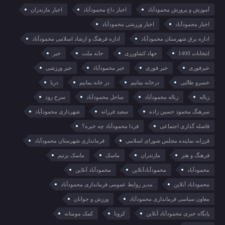
آموزش و پرورش محمودآباد
اخبار داغ محمودآباد
اخبار مازندران
اخبار محمودآباد
اخبار ورزشی محمودآباد
اداره برق شهرستان محمودآباد
اداره فرهنگ و ارشاد اسلامی محمودآباد
انتخابات 1400
جهاد کشاورزی
خانه ملت
خبر
خبرفوری
خبر فوری
خبر محمودآباد
خبر ورزشی
خسرو طالبی
درخانه بمانیم
در خانه بمانیم
دریا
زباله
زباله محمودآباد
ساحل محمودآباد
سرخ رود
سرهنگ محمود حسین زاده
سعید فرزانه
شهرداری محمودآباد
فاصله گذاری اجتماعی
فردا محمودآباد چه خبره؟
فرزانه نماینده مجلس شورای اسلامی
فرمانداری شهرستان محمودآباد
فرهنگ و هنر
مازندران
ماسک
ماسک بزنیم
محمودآباد
محمودآبادآنلاین
محمودآباد آنلاین
محموداباد آنلاین
مدیر روابط عمومی فرمانداری محمودآباد
معاون سیاسی فرمانداری محمودآباد
ورزش و جوانان
پایگاه خبری محمودآباد آنلاین
کرونا
کمک مومنانه