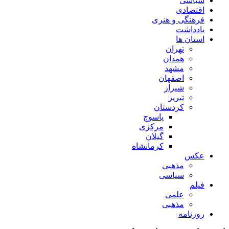
سیاسی
اقتصادی
فرهنگی و هنری
یادداشت
استان ها
تهران
همدان
مشهد
اصفهان
شیراز
تبریز
کردستان
یاسوج
مرکزی
گیلان
کرمانشاه
عکس
مذهبی
سیاسی
فیلم
علمی
مذهبی
روزنامه