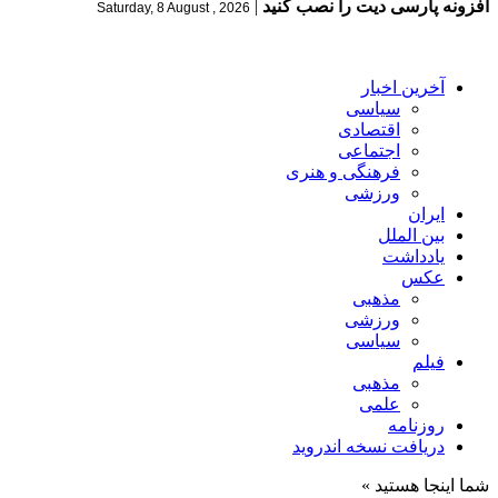
افزونه پارسی دیت را نصب کنید
|
Saturday, 8 August , 2026
آخرین اخبار
سیاسی
اقتصادی
اجتماعی
فرهنگی و هنری
ورزشی
ایران
بین الملل
یادداشت
عکس
مذهبی
ورزشی
سیاسی
فیلم
مذهبی
علمی
روزنامه
دریافت نسخه اندروید
شما اینجا هستید »