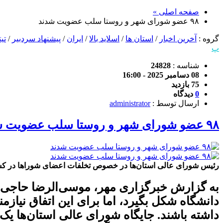
صفحه اصلی »
۹۸ عضو شورای شهر و روستا سلب عضویت شدند
گروه :
آخرین اخبار
/
استان ها
/
اسلاید بالا
/
ایران
/
پیشنهاد سردبیر
/
تی
پ
شناسه :
24828
08 دسامبر 2025 - 16:00
75 بازدید
0
دیدگاه
ارسال توسط :
administrator
۹۸ عضو شورای شهر و روستا سلب عضویت شدند
رئیس شورای عالی استان‌ها در خصوص تخلفات اعضای شوراها در کشور گفت: ۱۲۶ هزار عضو شهر و روستا داریم و از این تعداد ۹۸ مور
به گزارش خبرگزاری مهر، موسی‌الرضا حاجی‌بگ
دانشگاه شکل بگیرد، اما برای این اتفاق نیاز
داشته باشند. جایگاه شورای عالی استان‌ها یک