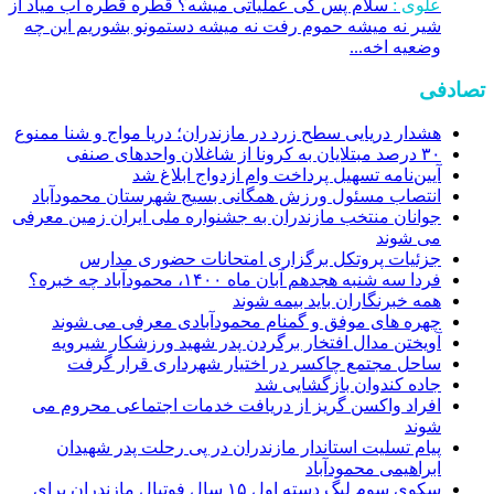
علوی :
سلام پس کی عملیاتی میشه؟ قطره قطره اب میاد از
شیر نه میشه حموم رفت نه میشه دستمونو بشوریم این چه
وضعیه اخه...
تصادفی
هشدار دریایی سطح زرد در مازندران؛ دریا مواج و شنا ممنوع
۳۰ درصد مبتلایان به کرونا از شاغلان واحد‌های صنفی
آیین‌نامه تسهیل پرداخت وام ازدواج ابلاغ شد
انتصاب مسئول ورزش همگانی بسیج شهرستان محمودآباد
جوانان منتخب مازندران به جشنواره ملی ایران زمین معرفی
می شوند
جزئیات پروتکل برگزاری امتحانات حضوری مدارس
فردا سه شنبه هجدهم آبان ماه ۱۴۰۰، محمودآباد چه خبره؟
همه خبرنگاران باید بیمه شوند
چهره های موفق و گمنام محمودآبادی معرفی می شوند
آویختن مدال افتخار برگردن پدر شهید ورزشکار شیرویه
ساحل مجتمع چاکسر در اختیار شهرداری قرار گرفت
جاده کندوان بازگشایی شد
افراد واکسن گریز از دریافت خدمات اجتماعی محروم می
شوند
پیام تسلیت استاندار مازندران در پی رحلت پدر شهیدان
ابراهیمی محمودآباد
سکوی سوم لیگ دسته اول ۱۵ سال فوتبال مازندران برای