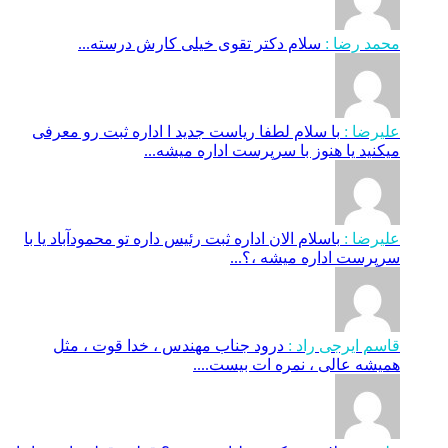
محمد رضا :
سلام دکتر تقوی خیلی کارش درسته...
علیرضا :
با سلام لطفا ریاست جدید ا اداره ثبت‌ رو معرفی
میکنید یا هنوز با سرپرست اداره‌ میشه...
علیرضا :
باسلام الان اداره ثبت رئیس داره تو محمودآباد یا با
سرپرست اداره میشه ،؟...
قاسم ایرجی راد :
درود جناب مهندس ، خدا قوت ، مثل
همیشه عالی ، نمره ات بیست....