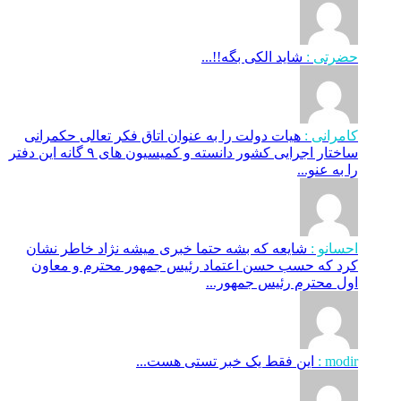
حضرتی :
شاید الکی بگه!!...
کامرانی :
هیات دولت را به عنوان اتاق فکر تعالی حکمرانی
ساختار اجرایی کشور دانسته و کمیسیون های ۹ گانه این دفتر
را به عنو...
احسانو :
شایعه که بشه حتما خبری میشه نژاد خاطر نشان
کرد که حسب حسن اعتماد رئیس جمهور محترم و معاون
اول محترم رئیس جمهور...
modir :
این فقط یک خبر تستی هست...