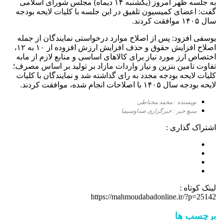
به جلسه ظهر امروز (یکشنبه ۱۴ دیماه) مجلس شورای اسلامی
گفت: اعضای کمیسیون تلفیق در این جلسه با کلیات لایحه بودجه
سال ۱۴۰۵ موافقت کردند.
یوسفی افزود: پس از اصلاح موارد درخواستی نمایندگان از جمله
اصلاح افزایش حقوق و حذف افزایش ارزش افزوده از ۱۰ به ۱۲،
اختصاص ارز مورد نیاز برای کالا‌های اساسی و منابع لازم از مابه
تفاوت تامین بنزین و نیاز واردات مازاد بر تولید بر اساس مصرف؛
کلیات لایحه بودجه مجدد به رای گذاشته شد و نمایندگان با کلیات
لایحه بودجه سال ۱۴۰۵ با اصلاحات انجام شده، موافقت کردند.
نویسنده : محمد محتاطی
منبع خبر : خبرگزاری صداوسیما
اشتراک گذاری :
لینک کوتاه :
https://mahmoudabadonline.ir/?p=25142
برچسب ها