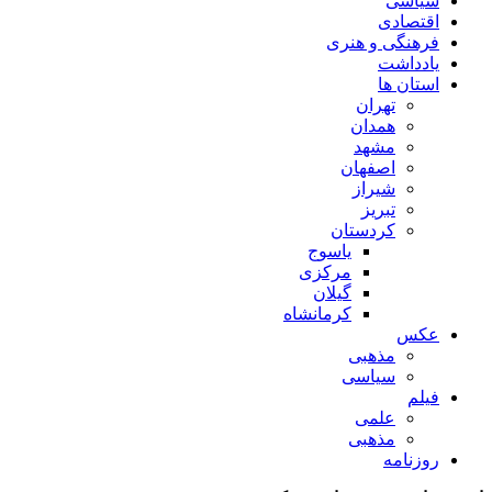
سیاسی
اقتصادی
فرهنگی و هنری
یادداشت
استان ها
تهران
همدان
مشهد
اصفهان
شیراز
تبریز
کردستان
یاسوج
مرکزی
گیلان
کرمانشاه
عکس
مذهبی
سیاسی
فیلم
علمی
مذهبی
روزنامه