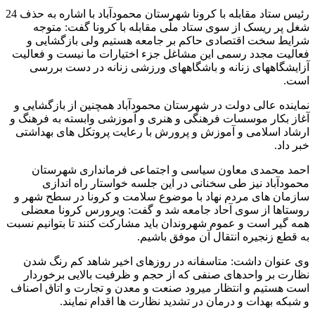
رئیس ستاد مقابله با کرونا شهرستان محمودآباد با اشاره به حذف 24
شغل پر ریسک از سوی ستاد ملّی مقابله با کرونا گفت: متوجه
شرایط سخت اقتصادی حاکم بر جامعه هستیم ولی بازگشایی و
فعالیت مجدد رسمی این مشاغل جزء اختیارات ما نیست و فعالیت
آزایشگاههای زنانه و باشگاههای ورزشی زنانه در دست بررسی
است.
نماینده عالی دولت در شهرستان محمودآباد همچنین از بازگشایی و
آغاز بکار موسسات فرهنگی و هنری و آموزشی وابسته به فرهنگ و
ارشاد اسلامی و آموزش و پرورش با رعایت پروتکل های بهداشتی
خبر داد.
احمد محمدی معاون سیاسی و اجتماعی فرمانداری شهرستان
محمودآباد نیز طی سخنانی در این جلسه خواستار راه اندازی
سازمان های مردم نهاد با موضوع سلامت و کرونا در سطح شهر و
روستاها از سوی آحاد جامعه شد و گفت: ویرورس کرونا معضلی
همه گیر است و عموم شهروندان باید مشارکت کنند تا بتوانیم نسبت
به قطع زنجیره انتقال آن موفق باشیم.
وی عنوان داشت: متاسفانه در روزهای اخیر شاهد کم رنگ شدن
نظارت بر واحدهای صنفی که از حجم و ظرفیت بالایی برخوردار
است هستیم و انتظار میرود صنعت و معدن و تجارت و اتاق اصناف
و شبکه بهدات و درمان در تشدید نظارت ها اقدام نمایند.