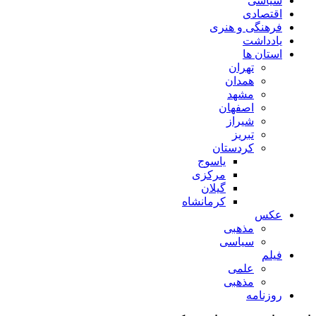
سیاسی
اقتصادی
فرهنگی و هنری
یادداشت
استان ها
تهران
همدان
مشهد
اصفهان
شیراز
تبریز
کردستان
یاسوج
مرکزی
گیلان
کرمانشاه
عکس
مذهبی
سیاسی
فیلم
علمی
مذهبی
روزنامه