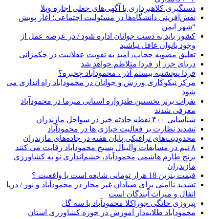
دستگیری کلاهبرداری با آگهی‌های جعلی اجاره ویلا
نقش‌آفرینی دانشگاه‌ها در مسئولیت اجتماعی؛ آغاز پویش
“شهر ایمن
کشور باید به دست جوانان اداره شود / در عرصه عمل از
وجود بانوان غافل نباشید
تعلیق مصوبه حجاب، امید به تقویت عقلانیت در حکمرانی
دریای خزر از فردا متلاطم خواهد شد
فردا پنجشنبه بیستم آذر ، محمودآباد چخبره؟
مرکز نیکوکاری ورزش و جوانان در محمودآباد راه اندازی می
شود
نفرات برتر نخستین طنزواره استانی میرما در محمودآباد
معرفی شدند
شناسایی ۴۰۰ نقطه حادثه خیز در سواحل مازندران
تشدید نظارت بر فعالیت خبازی ها در محمودآباد
محدودیت‌های ترافیکی پایان هفته در جاده‌های مازندران
۸ تیم در مسابقات والیبال بسیج محمودآباد رقابت می کنند
برنج طارم هاشمی محمودآباد، چشم‌اندازی نو به کشاورزی
مازندران
قیمت بنزین 18 هزار تومانی شایعه است یا واقعیت ؟
تشدید ناامنی برای صیادان غیر مجاز در محمودآباد و نور / دریا
انفال و میراث آیندگان است
پیروزی خانگی جوراکلا محمودآباد با سه گل
محمودآباد طلایه‌دار آموزش در حوزه کشاورزی استان