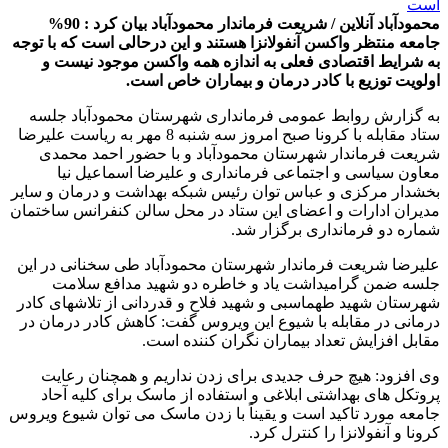
محمودآباد آنلاین / شریعت فرماندار محمودآباد بیان کرد : 90%
جامعه منتظر واکسن آنفولانزا هستند و این درحالی است که با توجه
به شرایط اقتصادی فعلی به اندازه همه واکسن موجود نیست و
اولویت توزیع با کادر درمان و بیماران خاص است.
به گزارش روابط عمومی فرمانداری شهرستان محمودآباد جلسه
ستاد مقابله با کرونا صبح امروز سه شنبه 8 مهر به ریاست علیرضا
شریعت فرماندار شهرستان محمودآباد و با حضور احمد محمدی
معاون سیاسی و اجتماعی فرمانداری و علیرضا اسماعیل نیا
بخشدار مرکزی و عباس توان رئیس شبکه بهداشت و درمان و سایر
مدیران ادارات و اعضای این ستاد در محل سالن کنفرانس ساختمان
شماره دو فرمانداری برگزار شد.
علیرضا شریعت فرماندار شهرستان محمودآباد طی سخنانی در این
جلسه ضمن گرامیداشت یاد و خاطره دو شهید مدافع سلامت
شهرستان شهید طهماسبی و شهید فلاح و قدردانی از تلاشهای کادر
درمانی در مقابله با شیوع این ویروس گفت: کاهش کادر درمان در
مقابل افزایش تعداد بیماران نگران کننده است.
وی افزود: هیچ حرف جدیدی برای زدن نداریم و همچنان رعایت
پروتکل های بهداشتی ابلاغی و استفاده از ماسک برای کلیه آحاد
جامعه مورد تاکید است و یقیناً با زدن ماسک می توان شیوع ویروس
کرونا و آنفولانزا را کنترل کرد.