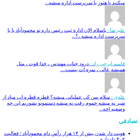
میکنید یا هنوز با سرپرست اداره‌ میشه...
علیرضا :
باسلام الان اداره ثبت رئیس داره تو محمودآباد یا با
سرپرست اداره میشه ،؟...
قاسم ایرجی راد :
درود جناب مهندس ، خدا قوت ، مثل
همیشه عالی ، نمره ات بیست....
علوی :
سلام پس کی عملیاتی میشه؟ قطره قطره اب میاد از
شیر نه میشه حموم رفت نه میشه دستمونو بشوریم این چه
وضعیه اخه...
تصادفی
هویت دار شدن بیش از ۱۴ هزار رأس دام محمودآباد / فعالیت
۴۰۲ دامداری