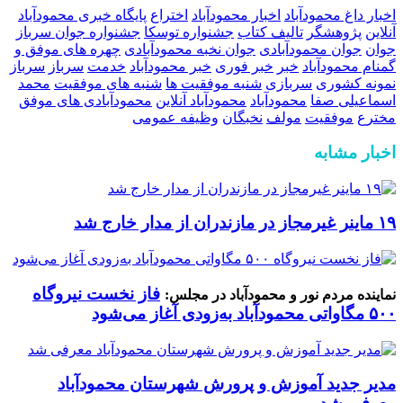
اخبار داغ محمودآباد
اخبار محمودآباد
اختراع
پایگاه خبری محمودآباد
آنلاین
پژوهشگر
تالیف کتاب
جشنواره توسكا
جشنواره جوان سرباز
جوان
جوان محمودآبادی
جوان نخبه محمودآبادی
چهره های موفق و
گمنام محمودآباد
خبر
خبر فوری
خبر محمودآباد
خدمت
سرباز
سرباز
نمونه کشوری
سربازی
شنبه موفقیت ها
شنبه های موفقیت
محمد
اسماعیلی صفا
محمودآباد
محمودآباد آنلاین
محمودآبادی های موفق
مخترع
موفقیت
مولف
نخبگان
وظیفه عمومی
اخبار مشابه
۱۹ ماینر غیرمجاز در مازندران از مدار خارج شد
فاز نخست نیروگاه
نماینده مردم نور و محمودآباد در مجلس:
۵۰۰ مگاواتی محمودآباد به‌زودی آغاز می‌شود
مدیر جدید آموزش و پرورش شهرستان محمودآباد