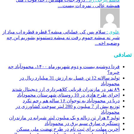
همیشه عالی ، نمره ات بیست....
علوی :
سلام پس کی عملیاتی میشه؟ قطره قطره اب میاد از
شیر نه میشه حموم رفت نه میشه دستمونو بشوریم این چه
وضعیه اخه...
تصادفی
فردا دوشنبه بیست و دوم شهریورماه ۱۴۰۰، محمودآباد چه
خبره؟
تولید سالانه 12 تن عسل به ارزش 31 میلیارد ریال در
محمودآباد
۸۹ نفر در مازندران قربانی کلاهبرداری ارز دیجیتال شدند
اجرای طرح هادی در 10 روستای شهرستان محمودآباد
دریا در محمودآباد به نوجوان ۱۶ ساله هم رحم نکرد
توزیع بیش از 7 میلیون و 280 لیتر سوخت کشاورزی در
محمودآباد
تولید ۴ هزار تن زباله و یک میلیون لیتر شیرابه در مازندران
دستگیری سارق سیم برق در محمودآباد
آخرین مهلت برای ثبت نام در طرح نهضت ملی مسکن