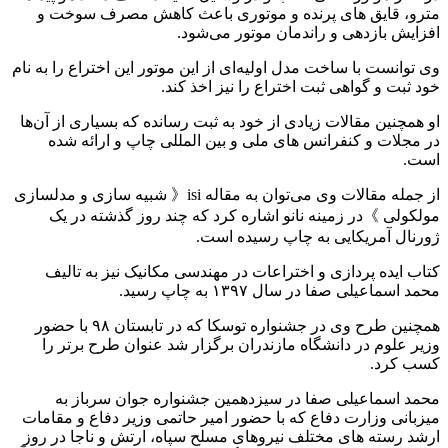
مترو، قایق های پرنده و موتوری باعث کاهش مصرف سوخت و
افزایش بازدهی و راندمان موتور می‌شود.
وی توانست با ساخت مدل اولیه‌ای از این موتور این اختراع را به نام
خود ثبت و گواهی ثبت اختراع را نیز اخذ کند.
او همچنین مقالات زیادی از خود به ثبت رسانده که بسیاری از آن‌ها
در مجلات و کنفرانس های ملی و بین المللی چاپ و ارائه شده
است.
از جمله مقالات وی می‌توان به مقاله isi《 شبیه سازی و مدلسازی
مولکولی 》در زمینه نانو اشاره کرد که چند روز گذشته در یک
ژورنال آمریکایی به چاپ رسیده است.
کتاب ایده پردازی و اختراعات در مهندسی مکانیک نیز به تالیف
محمد اسماعیلی صفا در سال ۱۳۹۷ به چاپ رسید.
همچنین طرح وی در جشنواره توسكا که در تابستان ۹۸ با حضور
وزير علوم در دانشگاه مازندران برگزار شد عنوان طرح برتر را
کسب کرد.
محمد اسماعیلی صفا در سيزدهمين جشنواره جوان سرباز به
ميزبانى وزارت دفاع که با حضور امير حاتمى وزير دفاع و مقامات
ارشد رسته هاى مختلف نيروهاى مسلح سپاه، ارتش و ناجا در روز