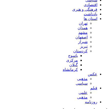
سیاسی
اقتصادی
فرهنگی و هنری
یادداشت
استان ها
تهران
همدان
مشهد
اصفهان
شیراز
تبریز
کردستان
یاسوج
مرکزی
گیلان
کرمانشاه
عکس
مذهبی
سیاسی
فیلم
علمی
مذهبی
روزنامه