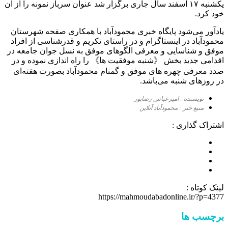
يكشنبه ١٧ اسفند سال جاری برگزار شد عنوان سرباز نمونه را از آن
خود کرد.
یادآور می‌شود پایگاه خبری محمودآباد با همکاری صفحه شهرستان
محمودآباد در اینستاگرام و در راستای تکریم و قدرشناسی از افراد
موفق و شناسایی و معرفی الگوهای موفق به نسل جوان جامعه در
اقدامی جدید بخش 《شنبه موفقیت ها》 را راه اندازی نموده و در
صدد معرفی چهره های موفق و گمنام محمودآباد بصورت هفته‌ای
در روزهای شنبه می‌باشد.
نویسنده : امیرعباس رضاپور
منبع خبر : محمودآباد آنلاین
اشتراک گذاری :
لینک کوتاه :
https://mahmoudabadonline.ir/?p=4377
برچسب ها