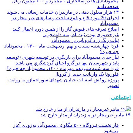
محمودآبادی ها در سالجاری 2 میلیارد و ۶۰۰ میلیون ریال
صدقه دادند
۱۳ هزار معلول ذهنی در مازندران خدمات رسانی می شوند
اجرای 20 مورد قلع و قمع ساخت و سازهای غیر مجاز در
محمودآباد
اصلاح تعرفه های قبوض گاز را از همین دوره اعمال کنید
غیرحضوری بودن ثبت‌نام بیمه دانشجویی
ثبات رنگ زرد کرونایی در محمودآباد
فردا چهارشنبه بیست و نهم اردیبهشت ماه ۱۴۰۰ ، محمودآباد
چه خبره؟
نیاز جدی محمودآباد براي بازنگري در توسعه شهري / توسعه
پايدار شهرستان تنها در گرو احياي گردشگري مي باشد
فردا سه شنبه سیزدهم مهرماه ۱۴۰۰، محمودآباد چه خبره؟
فلورونا یک واریانت جدید از کرونا!
پروژه روکش آسفالت خیابان شهدای سوراخمازو به روایت
تصویر
اجتماعی
۱۹ ماینر غیرمجاز در مازندران از مدار خارج شد
فاز نخست نیروگاه ۵۰۰ مگاواتی محمودآباد به‌زودی آغاز
می‌شود