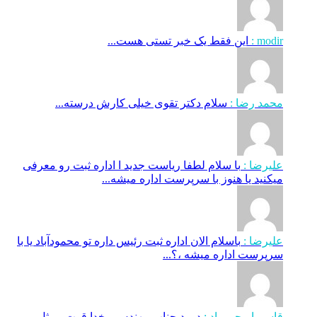
modir :
این فقط یک خبر تستی هست...
محمد رضا :
سلام دکتر تقوی خیلی کارش درسته...
علیرضا :
با سلام لطفا ریاست جدید ا اداره ثبت‌ رو معرفی
میکنید یا هنوز با سرپرست اداره‌ میشه...
علیرضا :
باسلام الان اداره ثبت رئیس داره تو محمودآباد یا با
سرپرست اداره میشه ،؟...
قاسم ایرجی راد :
درود جناب مهندس ، خدا قوت ، مثل