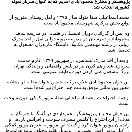
پژوهشگر و مخترع محمودآبادی آمدیم که به عنوان سرباز نمونه
کشوری انتخاب شد.
محمد اسماعیلی صفا متولد سال ۱۳۷۵ و اهل روستاى متوريج از
توابع بخش مرکزی شهرستان محمودآباد است.
وی پس از گذراندن دوران تحصیلی راهنمایی در مدرسه شاهد
محمودآباد و دبیرستان در مدرسه نمونه دولتی آمل و اخذ مدرک
دیپلم، در رشته مهندسی مکانیک دانشگاه مازندران مشغول به
تحصیل شد.
او بعد از اخذ مدرک لیسانس، در شهریور ۱۳۹۹ عازم خدمت
سربازی شد و هم‌اکنون نیز در پلیس راهنمایی و رانندگی تهران
بزرگ مشغول طی کردن دوره وظیفه عمومی است.
این جوان محمودآبادی علاوه بر ثبت چندین عنوان مقاله در مجلات
معتبر بین‌المللی موفق به ثبت چند اختراع نیز شده است.
ازجمله اختراعات محمد اسماعیلی صفا، موتور کمکی بدون سوخت
است.
این جوان مخترع و پژوهشگر محمودآبادی در گفتگو با خبرنگار ما
هدف از این اختراع را کاهش مصرف سوخت و افزایش بازدهی و
راندمان موتور عنوان کرد و گفت: این موتور به عنوان موتور کمکی
در کنار موتور اصلی نصب و در وسایل نقلیه مختلف مانند هواپیماها،