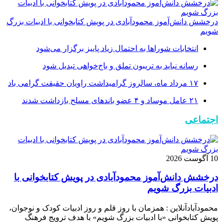
درخشش دانش‌آموز محمودآبادی در پویش کتابخوانی با ادبیات بزرگ
شویم
انتخابات شوراها به احتمال زیاد پاییز برگزار می‌شود
رسانه نباید به تریبون تملق و باج‌خواهی تبدیل شود
۱۷ مرداد ماه، سالروز گرامیداشت راویان حقیقت گرامی باد
۲۱ عامل موساد و ۴ عضو باند‌های مسلح بازداشت شدند
اجتماعی
10 آگوست 2026
درخشش دانش‌آموز محمودآبادی در پویش کتابخوانی با
ادبیات بزرگ شویم
محمودآبادآنلاین : همزمان با روز قلم و روز ادبیات کودک و نوجوان،
پویش کتابخوانی «با ادبیات بزرگ شویم» با هدف ترویج فرهنگ