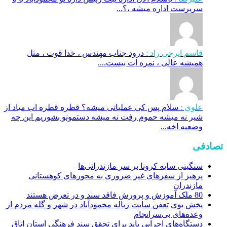
سرپرست اداره میشه ،؟...
قاسم ایرجی راد :
درود جناب مهندس ، خدا قوت ، مثل
همیشه عالی ، نمره ات بیست....
علوی :
سلام پس کی عملیاتی میشه؟ قطره قطره اب میاد از
شیر نه میشه حموم رفت نه میشه دستمونو بشوریم این چه
وضعیه اخه...
تصادفی
سنگینی سایه کرونا بر سر مازندرانی‌ها
پرهیز از سفر‌های غیر ضروری به محور‌های کوهستانی
مازندران
80 ملک آموزش و پرورش فاقد سند و در تعرض هستند
پخش بوی تعفن سایت زباله محمودآباد در شهر و گله مردم از
وعده‌های بی‌سرانجام
دستگاه‌های اجرایی باید برای تحقق سند فرهنگی استان اتاق