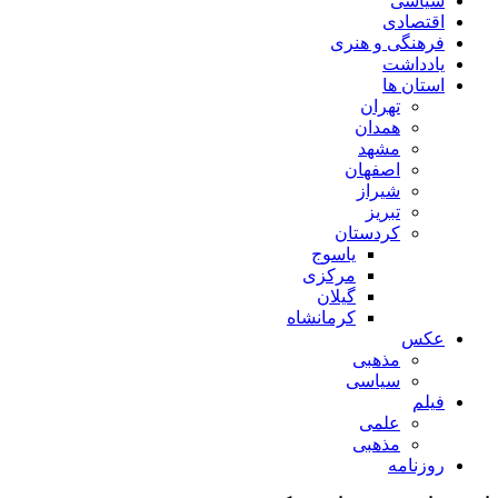
سیاسی
اقتصادی
فرهنگی و هنری
یادداشت
استان ها
تهران
همدان
مشهد
اصفهان
شیراز
تبریز
کردستان
یاسوج
مرکزی
گیلان
کرمانشاه
عکس
مذهبی
سیاسی
فیلم
علمی
مذهبی
روزنامه