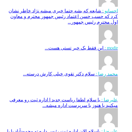
احسانو :
شایعه که بشه حتما خبری میشه نژاد خاطر نشان
کرد که حسب حسن اعتماد رئیس جمهور محترم و معاون
اول محترم رئیس جمهور...
modir :
این فقط یک خبر تستی هست...
محمد رضا :
سلام دکتر تقوی خیلی کارش درسته...
علیرضا :
با سلام لطفا ریاست جدید ا اداره ثبت‌ رو معرفی
میکنید یا هنوز با سرپرست اداره‌ میشه...
علیرضا :
باسلام الان اداره ثبت رئیس داره تو محمودآباد یا با