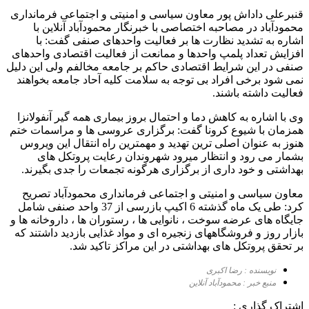
قنبرعلی داداش پور معاون سیاسی و امنیتی و اجتماعی فرمانداری
محمودآباد در مصاحبه اختصاصی با خبرنگار محمودآباد آنلاین با
اشاره به تشدید نظارت ها بر فعالیت واحدهای صنفی گفت: با
افزایش تعداد پلمپ واحدها و ممانعت از فعالیت اقتصادی واحدهای
صنفی در این شرایط اقتصادی حاکم بر جامعه مخالفم ولی این دلیل
نمی شود برخی افراد بی توجه به سلامت کلیه آحاد جامعه بخواهند
فعالیت داشته باشند.
وی با اشاره به کاهش دما و احتمال بروز بیماری همه گیر آنفولانزا
همزمان با شیوع کرونا گفت: برگزاری عروسی ها و مراسمات ختم
هنوز به عنوان اصلی ترین تهدید و مهمترین راه انتقال این ویروس
بشمار می رود و انتظار میرود شهروندان رعایت پروتکل های
بهداشتی و خود داری از برگزاری هرگونه تجمعات را جدی بگیرند.
معاون سیاسی و امنیتی و اجتماعی فرمانداری محمودآباد تصریح
کرد: طی یک ماه گذشته 6 اکیپ بازرسی از 37 واحد صنفی شامل
جایگاه های عرضه سوخت ، نانوایی ها ، رستوران ها ، داروخانه ها و
بازار روز و فروشگاههای زنجیره ای و مواد غذایی بازدید داشتند که
بر تحقق پروتکل های بهداشتی در این مراکز تاکید شد.
نویسنده : رضا اکبری
منبع خبر : محمودآباد آنلاین
اشتراک گذاری :