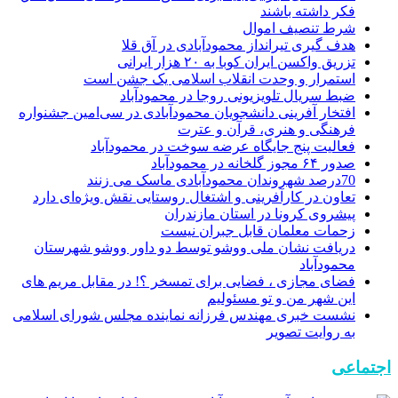
فکر داشته باشند
شرط تنصیف اموال
هدف گیری تیرانداز محمودآبادی در آق قلا
تزریق واکسن ایران کوبا به ۲۰ هزار ایرانی
استمرار و وحدت انقلاب اسلامی یک جشن است
ضبط سریال تلویزیونی روجا در محمودآباد
افتخار آفرینی دانشجویان محمودآبادی در سی‌امین جشنواره
فرهنگی و هنری، قرآن و عترت
فعالیت پنج جایگاه عرضه سوخت در محمودآباد
صدور ۶۴ مجوز گلخانه در محمودآباد
70درصد شهروندان محمودآبادی ماسک می زنند
تعاون در کارآفرینی و اشتغال روستایی نقش ویژه‌ای دارد
پیشروی کرونا در استان مازندران
زحمات معلمان قابل جبران نیست
دریافت نشان ملی ووشو توسط دو داور ووشو شهرستان
محمودآباد
فضای مجازی ، فضایی برای تمسخر ؟! در مقابل مریم های
این شهر من و تو مسئولیم
نشست خبری مهندس فرزانه نماینده مجلس شورای اسلامی
به روایت تصویر
اجتماعی