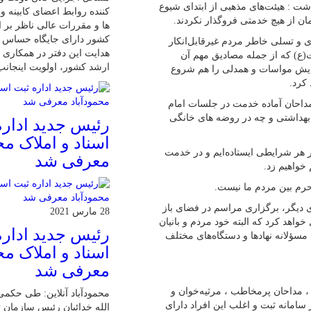
اشت : هیئت‌های مذهبی از ابتدای شیوع
کننده روابط اعضای کابینه 
ن از هیچ خدمتی فروگذار نکردند.
ها و مقررات عالی ناظر بر ا
کشور دارای جایگاه حساس 
ی و تسلی خاطر مردم غیرقابل‌انکار
هدایت این دفتر در همکاری ب
(ع) که از جمله مصادیق مهم آن
ارشد کشور، اولویت اینجان
ایش مواسات و همدلی را هم شروع
 کرد.
 مداحان آماده خدمت در جلسات امام
هداشتی و چه در روضه های خانگی
رئیس جدید اداره
اسناد و املاک مح
در هر شرایطی ایستاده‌ایم و در خدمت
معرفی شد
خواهیم زد.
حرم بین مردم ما نیست.
دیگر، برگزاری مراسم در فضای باز
28 مارس 2021
خواهد کرد که البته خود مردم و بانیان
رئیس جدید اداره
مسؤلانه نهادها و دستگاه‌های مختلف
اسناد و املاک مح
معرفی شد
اح اعم از مداحان هیئتی ، مداحان پرمخاطب ، مرثیه‌خوان و
محمودآباد آنلاین: طی حکمی
 این تعداد ۱۴۷ نفر اسامی آنان در سامانه ثبت و اغلب این افراد دارای
الله خدائیان رئیس سازمان ث