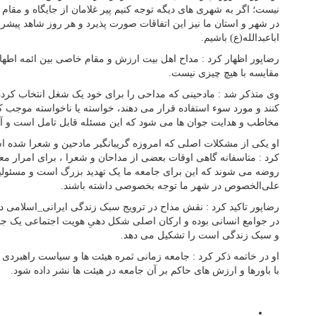
نیست؛ اگر به شهری های دیگه توجه کنیم پیر غلامان از جایگاه و مقام
در شهر و استان ما نیز این اتفاقات صورت پذیرد و هر روز شاهد پی
اباعبدالله(ع) باشیم.
رضاپور اظهار کرد : مداح اهل بیت ارزش و مقام خاصی بین ائمه اطهار
مقایسه با هیچ چیزی نیست.
وی متذکر شد : مادحینی که مداحی را برای خود یک شغل انتخاب کرده 
کنند و مورد سوء استفاده قرار می دهند، خواسته یا ناخواسته موجب 
مخاطب و هدایت جوان ها می شود که این مسئله قابل تامل است و آث
او یکی از مشکلات اصلی که امروزه گریبانگیر مادحین و شعرا شده اس
کرد : متاسفانه گاهی اوقات بعضی ‌از مداحان و شعرا ، برای امرار 
روضه می شوند که این برای جامعه ما یک تهدید بزرگ است و مسئولین
علی‌الخصوص در شهر ما توجه بخصوصی داشته باشند.
رضاپور تاکید کرد : نقش مداح در ترویج سبک زندگی ایرانی_اسلامی د
در جوامع انسانی بوده و ارکان اصلی شکل دهیِ هویت اجتماعی یک جام
و سبک زندگی است را تشکیل می دهد.
او در خاتمه ذکر کرد : جامعه زمانی ثمره هیئت ها و سیاست راهبردی 
با باورها و ارزش های حاکم بر آن جامعه در هیئت ها نشر داده شود.