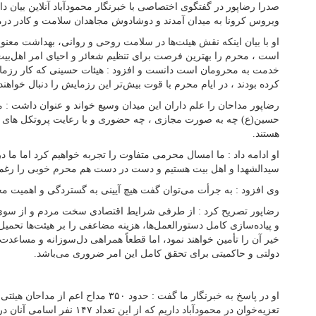
صدرا رضاپور در گفتگوی اختصاصی با خبرنگار محمودآباد آنلاین بیان د
ویروس کرونا به میدان آمدند و دوشادوش مجاهدان سلامت و کادر درما
او با بیان اینکه نقش هیئت‌ها در سلامت روحی و روانی، بهداشت معنو
است ، محرم را بهترین فرصت برای تنظیم شعائر و احیای امر اهل‌بیت
خدمت به محرومان است دانست و افزود : هیئات حسینی که کار رزم
کرده‌ بودند ، در ایام محرم با قوت بیش‌تر این رزمایش را دنبال خواهند
رضاپور مداحان را علم داران این میدان وسیع خواند و عنوان داشت :
حسین(ع) چه به صورت مجازی ، چه حضوری و با رعایت پروتکل های ب
هستند.
او ادامه داد : ما امسال محرمی متفاوت را تجربه خواهیم کرد اما ما 
سیدالشهدا و اهل بیت هستیم و دست در دست هم محرم خوبی را رغم 
وی افزود : به جرأت می‌توان گفت هیچ آیینی به گستردگی و اهمیت م
رضاپور تصریح کرد : از طرفی شرایط اقتصادی سخت مردم و از سوی 
و پیاده‌سازی کامل دستورالعمل‌ها، هزینه مضاعفی را بر هیئت‌ها تحمیل 
خیر آن را تأمین خواهند نمود، اما قطعاً همراهی دل‌سوزانه و مساعدت 
دولتی و حاکمیتی برای تحقق کامل این امر ضروری می‌باشد.
او در پاسخ به خبرنگار ما گفت : حدود ۳۵۰ مد
تعزیه‌خوان در محمودآباد داریم که از