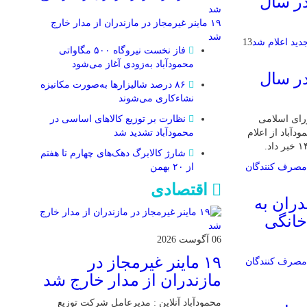
در سال
۱۹ ماینر غیرمجاز در مازندران از مدار خارج
شد
13
فاز نخست نیروگاه ۵۰۰ مگاواتی
محمودآباد به‌زودی آغاز می‌شود
در سال
۸۶ درصد شالیزارها به‌صورت مکانیزه
نشاءکاری می‌شوند
نظارت بر توزیع کالا‌های اساسی در
ورای اسلامی
محمودآباد تشدید شد
باد از اعلام
شارژ کالابرگ دهک‌های چهارم تا هفتم
از ۲۰ بهمن
اقتصادی
دران به
خانگی
06 آگوست 2026
۱۹ ماینر غیرمجاز در
مازندران از مدار خارج شد
محمودآباد آنلاین : مدیرعامل شرکت توزیع