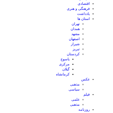
اقتصادی
فرهنگی و هنری
یادداشت
استان ها
تهران
همدان
مشهد
اصفهان
شیراز
تبریز
کردستان
یاسوج
مرکزی
گیلان
کرمانشاه
عکس
مذهبی
سیاسی
فیلم
علمی
مذهبی
روزنامه