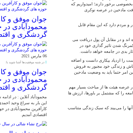
 بخصوصی برخور دارند؛ امیدواریم که
شرفت مادحین در عرصه نوکری
جوان موفق و کار
 و مردم دارد که این مقام قابل
محمودآبادی در 
گردشگری و اقت
اند و در مقابل آن پول دریافت می
کمرنگ شدن تاثیر گذاری خود در
ار بدی در جامعه خواهد داشت.
06 مارس 2021
ت را ازدیاد بیکاری دانست و اضافه
در شنبه موفقیت‌ها آشنا شوید با:
معاش و زندگی خود مجبور به فروش
جوان موفق و کار
 امر حتما باید به وضعیت مادحین
محمودآبادی در 
گردشگری و اقت
ر عرصه هیئت ها از مباحث بسیار مهم
عه را که مشتمل بر باورها، ارزش ها
محمودآباد آنلاین : در ادامه
این بار به سراغ وحید احمد
آنها را می‌بیند که سبک زندگی متناسب
کارآفرین محمودآبادی در ح
اقتصادی آمدیم.