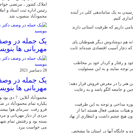
املاک کشور ، مرتضی خواجو
رئیس اداره ثبت اسناد و ام
 رسیدن به یک ساماندهی کلی در آینده
محمودآباد منصوب شد.
ندازی کنیم.
نامی داریم که ظرفیت استانی دارند
یک جمله در وصف
انه هم دوشادوش دیگر هموطنان پای
مهربانی ها بنویس
که دچار آسیب اقتصادی شده‌اند ثابت
خود و رفتار و کردار خود بر مخاطب
مر توجه نمایند و به این مسئولیت
28 دسامبر 2021
یک جمله در وصف
ین هنر را در معرض فروش قرار دهند؛
مهربانی ها بنویس
ین و جامعه الگو باشد و به رعایت
محمودآباد آنلاین:
یکباره تمام محمودآباد در 
حوزه مداحی و توجه به این ظرفیت
فرو رفت. سرمای هوا بیشت
هیئات مذهبی فعال هستند اما از
مردی از دیار مهربانی و مرد
ون هیچ چشم داشت و انتظاری از نهاد
بسته بود و رفتنش تمام شهر
می خواست ببرد.
ه و جایگاه آنها در استان ما مشخص