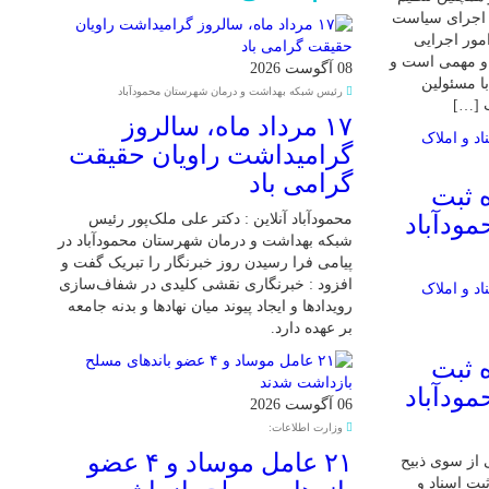
و اجرای سیاست
مور اجرایی
و مهمی است و
08 آگوست 2026
ا مسئولین
رئیس شبکه بهداشت و درمان شهرستان محمودآباد
ب […]
۱۷ مرداد ماه، سالروز
گرامیداشت راویان حقیقت
گرامی باد
 ثبت
مودآباد
محمودآباد آنلاین : دکتر علی ملک‌پور رئیس
شبکه بهداشت و درمان شهرستان محمودآباد در
پیامی فرا رسیدن روز خبرنگار را تبریک گفت و
افزود : خبرنگاری نقشی کلیدی در شفاف‌سازی
رویدادها و ایجاد پیوند میان نهادها و بدنه جامعه
بر عهده دارد.
 ثبت
مودآباد
06 آگوست 2026
وزارت اطلاعات:
۲۱ عامل موساد و ۴ عضو
 از سوی ذبیح
بت اسناد و