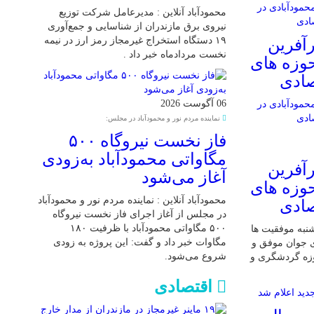
محمودآباد آنلاین : مدیرعامل شرکت توزیع
نیروی برق مازندران از شناسایی و جمع‌آوری
۱۹ دستگاه استخراج غیرمجاز رمز ارز در نیمه
آفرین
نخست مردادماه خبر داد .
حوزه های
صادی
06 آگوست 2026
نماینده مردم نور و محمودآباد در مجلس:
فاز نخست نیروگاه ۵۰۰
مگاواتی محمودآباد به‌زودی
آفرین
آغاز می‌شود
حوزه های
محمودآباد آنلاین : نماینده مردم نور و محمودآباد
صادی
در مجلس از آغاز اجرای فاز نخست نیروگاه
۵۰۰ مگاواتی محمودآباد با ظرفیت ۱۸۰
 شنبه موفقیت ها
مگاوات خبر داد و گفت: این پروژه به زودی
ی جوان موفق و
شروع می‌شود.
وزه گردشگری و
اقتصادی