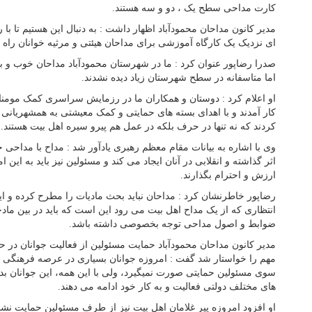
کارت مداحی سطح یک ، دو و سه هستند.
مدیر کانون مداحان محمودآباد اظهار داشت : به دنبال این هستیم تا با
ای نزدیک یک کارگاه آموزشی برای مداحان هیئتی و مرثیه خوانان راه ا
صدرا رضاپور عنوان کرد : ما در شهرستان محمودآباد مداحان خوب و ب
اما متاسفانه در سطح شهرستان زیاد دیده نشدند.
او اعلام کرد : دوستان و همکاران ما در رزمایش سراسری کمک مومن
کار آمدند و با اهدای بسته های حمایتی و کمک معیشتی به همشهریانی 
کردند که نه تنها در حرف بلکه در عمل هم پیرو سیره اهل بیت هستند.
وی با اشاره به بیانات مقام معظم رهبری یادآور شد : مداح با مداحی 
اثر گذاشته و انقلابی در آنان ایجاد می کند و مسئولین نیز باید به این ا
ارزش و احترام بگذارند.
رضاپور خاطرنشان کرد : مداحان نباید بحث مادیات را مطرح کرده و ا
انتظاری که از یک مداح اهل بیت می رود این است که باید در بین مادح
ضوابط و اصول مداحی توجه بخصوصی داشته باشد.
مدیر کانون مداحان محمودآباد حمایت مسئولین از فعالیت جوانان در 
مهم را خواستار شد گفت : امروزه جوانان بسیاری در عرصه فرهنگی و 
سوی مسئولین حمایتی صورت نمیگیرد، ولی با این همه، این جوانان بد
های مختلف دولتی فعالیت و به کار خود ادامه می دهند.
او افزود امروزه پیر غلامان اهل بیت نیز از طرف مسئولین حمایت نشد