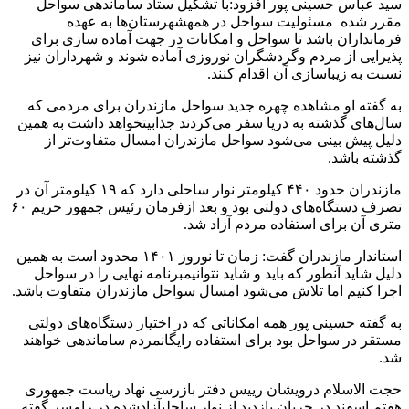
سید
عباس
حسینی
پور
افزود
:
با
تشکیل
ستاد
ساماندهی
سواحل
مقرر
شده
مسئولیت
سواحل
در
همه
شهرستان‌ها
به
عهده
فرمانداران
باشد
تا
سواحل
و
امکانات
در
جهت
آماده
سازی
برای
پذیرایی
از
مردم
و
گردشگران
نوروزی
آماده
شوند
و
شهرداران
نیز
نسبت
به
زیباسازی
آن
اقدام
کنند
.
به
گفته
او
مشاهده
چهره
جدید
سواحل
مازندران
برای
مردمی
که
سال‌های
گذشته
به
دریا
سفر
می‌کردند
جذابیت
خواهد
داشت
به
همین
دلیل
پیش
بینی
می‌شود
سواحل
مازندران
امسال
متفاوت‌تر
از
گذشته
باشد
.
مازندران
حدود
۴۴۰
کیلومتر
نوار
ساحلی
دارد
که
۱۹
کیلومتر
آن
در
تصرف
دستگاه‌های
دولتی
بود
و
بعد
از
فرمان
رئیس
جمهور
حریم
۶۰
متری
آن
برای
استفاده
مردم
آزاد
شد
.
استاندار
مازندران
گفت
:
زمان
تا
نوروز
۱۴۰۱
محدود
است
به
همین
دلیل
شاید
آنطور
که
باید
و
شاید
نتوانیم
برنامه
نهایی
را
در
سواحل
اجرا
کنیم
اما
تلاش
می‌شود
امسال
سواحل
مازندران
متفاوت
باشد
.
به
گفته
حسینی
پور
همه
امکاناتی
که
در
اختیار
دستگاه‌های
دولتی
مستقر
در
سواحل
بود
برای
استفاده
رایگان
مردم
ساماندهی
خواهند
شد
.
حجت
الاسلام
درویشان
رییس
دفتر
بازرسی
نهاد
ریاست
جمهوری
هفتم
اسفند
در
جریان
بازدید
از
نوار
ساحلی
آزادشده
در
رامسر
گفته