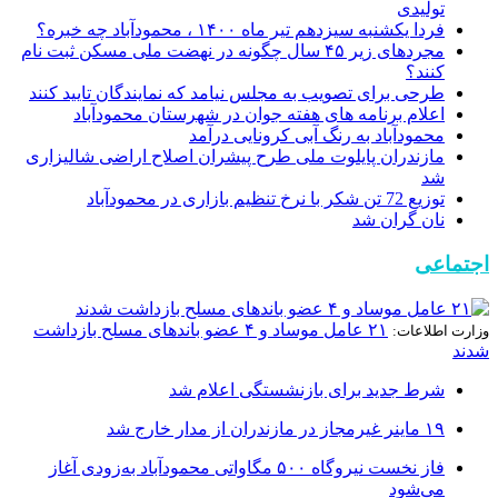
تولیدی
فردا یکشنبه سیزدهم تیر ماه ۱۴۰۰ ، محمودآباد چه خبره؟
مجردهای زیر ۴۵ سال چگونه در نهضت ملی مسکن ثبت نام
کنند؟
طرحی برای تصویب به مجلس نیامد که نمایندگان تایید کنند
اعلام برنامه های هفته جوان در شهرستان محمودآباد
محمودآباد به رنگ آبی کرونایی درآمد
مازندران پایلوت ملی طرح پیشران اصلاح اراضی شالیزاری
شد
توزیع 72 تن شکر با نرخ تنظیم بازاری در محمودآباد
نان گران شد
اجتماعی
۲۱ عامل موساد و ۴ عضو باند‌های مسلح بازداشت
وزارت اطلاعات:
شدند
شرط جدید برای بازنشستگی اعلام شد
۱۹ ماینر غیرمجاز در مازندران از مدار خارج شد
فاز نخست نیروگاه ۵۰۰ مگاواتی محمودآباد به‌زودی آغاز
می‌شود