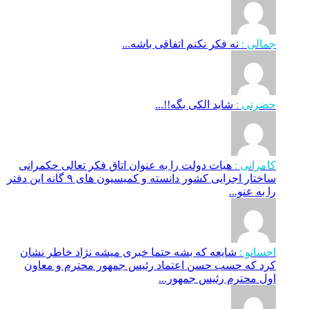
جمالی :
نه فکر نکنم اتفاقی باشه...
حضرتی :
شاید الکی بگه!!...
کامرانی :
هیات دولت را به عنوان اتاق فکر تعالی حکمرانی
ساختار اجرایی کشور دانسته و کمیسیون های ۹ گانه این دفتر
را به عنو...
احسانو :
شایعه که بشه حتما خبری میشه نژاد خاطر نشان
کرد که حسب حسن اعتماد رئیس جمهور محترم و معاون
اول محترم رئیس جمهور...