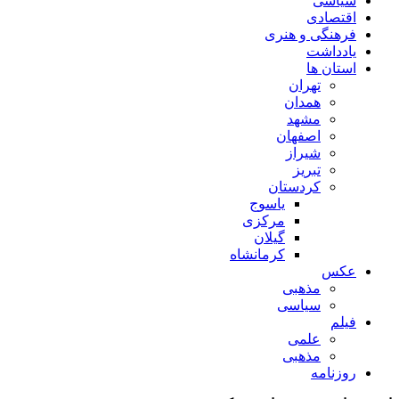
سیاسی
اقتصادی
فرهنگی و هنری
یادداشت
استان ها
تهران
همدان
مشهد
اصفهان
شیراز
تبریز
کردستان
یاسوج
مرکزی
گیلان
کرمانشاه
عکس
مذهبی
سیاسی
فیلم
علمی
مذهبی
روزنامه