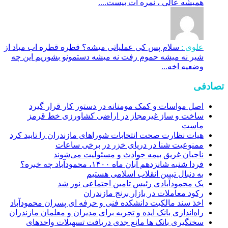
همیشه عالی ، نمره ات بیست....
علوی :
سلام پس کی عملیاتی میشه؟ قطره قطره اب میاد از
شیر نه میشه حموم رفت نه میشه دستمونو بشوریم این چه
وضعیه اخه...
تصادفی
اصل مواسات و کمک مومنانه در دستور کار قرار گیرد
ساخت ‌و ساز غیرمجاز در اراضی کشاورزی خط قرمز
ماست
هیات نظارت صحت انتخابات شوراهای مازندران را تاييد كرد
ممنوعیت شنا در دریای خزر در برخی ساعات
ناجیان غریق بیمه حوادث و مسئولیت می‌شوند
فردا شنبه شانزدهم آبان ماه ۱۴۰۰، محمودآباد چه خبره؟
به دنبال تبیین انقلاب اسلامی هستیم
یک محمودآبادی رئیس تامین اجتماعی نور شد
رکود معاملات در بازار برنج مازندران
اخذ سند مالکیت دانشکده فنی و حرفه ای پسران محمودآباد
راه‌اندازی بانک ایده و تجربه برای مدیران و معلمان مازندران
سختگیری بانک ها مانع جدی دریافت تسهیلات واحدهای