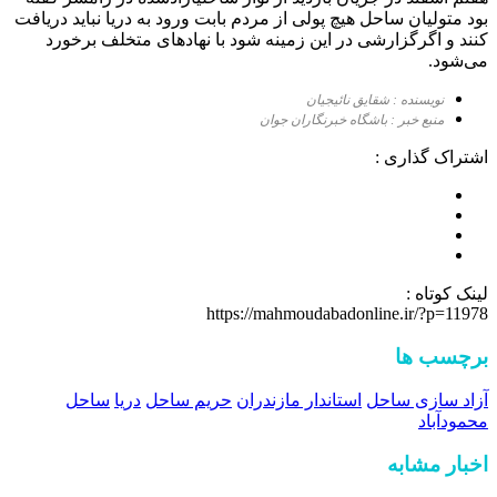
بود
متولیان
ساحل
هیچ
پولی
از
مردم
بابت
ورود
به
دریا
نباید
دریافت
کنند
و
اگر
گزارشی
در
این
زمینه
شود
با
نهاد‌های
متخلف
برخورد
می‌شود
.
نویسنده : شقایق نائیجیان
منبع خبر : باشگاه خبرنگاران جوان
اشتراک گذاری :
لینک کوتاه :
https://mahmoudabadonline.ir/?p=11978
برچسب ها
آزاد سازی ساحل
استاندار مازندران
حریم ساحل
دریا
ساحل
محمودآباد
اخبار مشابه