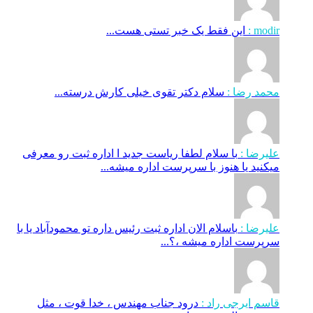
modir :
این فقط یک خبر تستی هست...
محمد رضا :
سلام دکتر تقوی خیلی کارش درسته...
علیرضا :
با سلام لطفا ریاست جدید ا اداره ثبت‌ رو معرفی
میکنید یا هنوز با سرپرست اداره‌ میشه...
علیرضا :
باسلام الان اداره ثبت رئیس داره تو محمودآباد یا با
سرپرست اداره میشه ،؟...
قاسم ایرجی راد :
درود جناب مهندس ، خدا قوت ، مثل