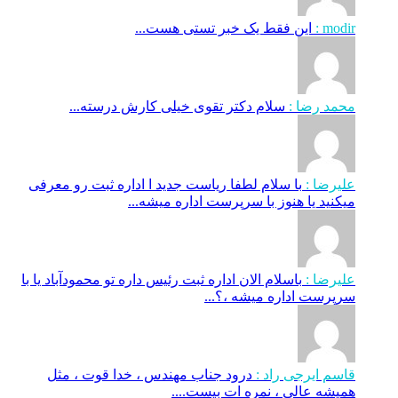
modir :
این فقط یک خبر تستی هست...
محمد رضا :
سلام دکتر تقوی خیلی کارش درسته...
علیرضا :
با سلام لطفا ریاست جدید ا اداره ثبت‌ رو معرفی
میکنید یا هنوز با سرپرست اداره‌ میشه...
علیرضا :
باسلام الان اداره ثبت رئیس داره تو محمودآباد یا با
سرپرست اداره میشه ،؟...
قاسم ایرجی راد :
درود جناب مهندس ، خدا قوت ، مثل
همیشه عالی ، نمره ات بیست....