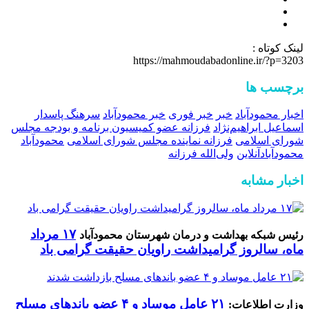
لینک کوتاه :
https://mahmoudabadonline.ir/?p=3203
برچسب ها
اخبار محمودآباد
خبر
خبر فوری
خبر محمودآباد
سرهنگ پاسدار
اسماعیل ابراهیم‌نژاد
فرزانه عضو کمیسیون برنامه و بودجه مجلس
شورای اسلامی
فرزانه نماینده مجلس شورای اسلامی
محمودآباد
محمودآبادآنلاین
ولی‌الله فرزانه
اخبار مشابه
۱۷ مرداد
رئیس شبکه بهداشت و درمان شهرستان محمودآباد
ماه، سالروز گرامیداشت راویان حقیقت گرامی باد
۲۱ عامل موساد و ۴ عضو باند‌های مسلح
وزارت اطلاعات: