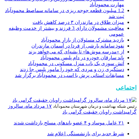
مهارت محمودآباد
1.2 میلیون قطعه جوجه ریزی در سامانه سماصط محمودآباد
ثبت شد
میزان طلاق در مازندران ۳ درصد کاهش یافت
معافیت مشمولان دارای 3 فرزند و بیشتر از خدمت وظیفه
عمومی
بازدید مشترک مسئولان از بازار محمودآباد
نفوذ سامانه بارشی از فردا در آسمان مازندران
از «مدرسه موش‌ها» تا پشه‌ای که می‌خواهد بزند
باند سارقان خودرو در دام پلیس محمودآباد
آتش سوزی یک باب منزل مسکونی در محمودآباد
دستگیری زن و مردی که خود را مامور پلیس جا زدند
مسابقات استانی پرش با اسب در محمودآباد برگزار شد
اجتماعی
۱۷ مرداد ماه، سالروز
رئیس شبکه بهداشت و درمان شهرستان محمودآباد
گرامیداشت راویان حقیقت گرامی باد
۲۱ عامل موساد و ۴ عضو باند‌های مسلح بازداشت شدند
شرط جدید برای بازنشستگی اعلام شد