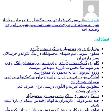
علوی :
سلام پس کی عملیاتی میشه؟ قطره قطره اب میاد از
شیر نه میشه حموم رفت نه میشه دستمونو بشوریم این چه
وضعیه اخه...
تصادفی
تجلیل از دوچرخه سوار جهانگرد محمودآبادی
سکوی سومی تیم شهدای محمودآباد در لیگ تکواندو خرسالان
پسر مازندران
گام بزرگ یک محمودآبادی برای دستیابی به نشان پلنگ برفی
پدر شهید نیک‌بخش به فرزند شهیدش پیوست
ورود غیربومی ها به محمودآباد ممنوع شد
آمادگی بهزیستی مازندران برای جمع آوری کمک‌های مردمی
نذورات عید قربان
معلولین نماد غیرت و الگوی درستی برای صرف فعل
خواستن هستند
دستگیری سارق اماکن خصوصی در محمودآباد
چند مدیر دولتی مازندران به اتهام اختلاس شبکه‌ای بازداشت
شدند
تفاهم نامه همکاری مشترک ورزش و جوانان و دانشکده ملّی