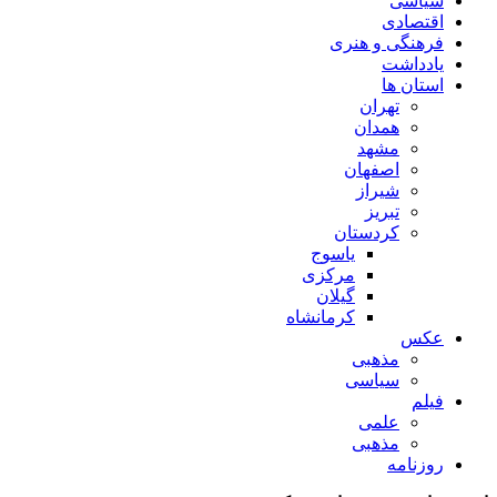
سیاسی
اقتصادی
فرهنگی و هنری
یادداشت
استان ها
تهران
همدان
مشهد
اصفهان
شیراز
تبریز
کردستان
یاسوج
مرکزی
گیلان
کرمانشاه
عکس
مذهبی
سیاسی
فیلم
علمی
مذهبی
روزنامه