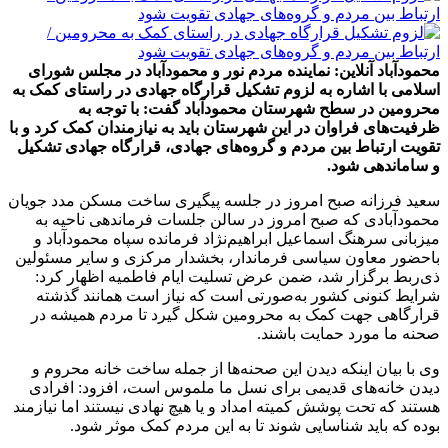
محمودآباد آنلاین: نماینده مردم نور و محمودآباد در مجلس شورای
اسلامی با اشاره به لزوم تشکیل قرارگاه جهادی در راستای کمک به
محرومین در سطح شهرستان محمودآباد گفت: با توجه به
ظرفیت‌های فراوان در این شهرستان باید به نیازمندان کمک کرد و با
تقویت ارتباط بین مردم و گروه‌های جهادی، قرارگاه‌ جهادی تشکیل
و ساماندهی شود.
سعید فرزانه صبح امروز در جلسه پیگیری ساخت مسکن مدد جویان
محمودآبادی که صبح امروز در سالن جلسات فرماندهی ناحیه به
میزبانی سرهنگ اسماعیل ابراهیم‌نژاد فرمانده سپاه محمودآباد و
باحضور معاون سیاسی فرماندار، بخشدار مرکزی و سایر مسئولین
ذی‌ربط برگزار شد، ضمن عرض تسلیت ایام فاطمیه اظهار کرد:
شرایط کنونی کشور به‌صورتی است که نیاز است همانند گذشته
قرارگاهی جهت کمک به محرومین شکل گیرد تا مردم همیشه در
صحنه ما مورد حمایت باشند.
وی با بیان اینکه دیدن این صحنه‌ها از جمله ساخت خانه محروم و
دیدن خانه‌های قدیمی برای نسل ما ملموس است، افزود: افرادی
هستند که تحت پوشش کمیته امداد و یا هیچ نهادی نیستند اما نیازمند
بوده که باید شناسایی شوند تا به این مردم کمک موثر شود.