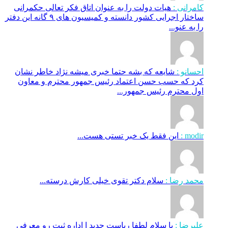
کامرانی :
هیات دولت را به عنوان اتاق فکر تعالی حکمرانی
ساختار اجرایی کشور دانسته و کمیسیون های ۹ گانه این دفتر
را به عنو...
احسانو :
شایعه که بشه حتما خبری میشه نژاد خاطر نشان
کرد که حسب حسن اعتماد رئیس جمهور محترم و معاون
اول محترم رئیس جمهور...
modir :
این فقط یک خبر تستی هست...
محمد رضا :
سلام دکتر تقوی خیلی کارش درسته...
علیرضا :
با سلام لطفا ریاست جدید ا اداره ثبت‌ رو معرفی