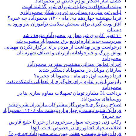
کشف انبار احتکار لوازم خانگي در محمودآباد
مهلت استعفای داوطلبان شورای شهر گذشته است
لباس تیم ملّی دو میدانی بر تن ورزشکار محمودآبادی
فردا سهشنبه چهاردهم دی ماه ۱۴۰۰، محمودآباد چه خبره؟
آغاز نوبت گیری برای سنجش سلامت نوآموزان بدو ورود به
دبستان
۱۰ تغییر کاربری غیرمجاز در محمودآباد متوقف شد
سرپرست جدید اداره توزیع برق محمودآباد منصوب شد
درخواست وزیر بهداشت از مردم برای برگزار نکردن مهمانی
پویش بزرگ و خیرخواهانه بازاریان و اصناف شهرستان
محمودآباد
اجرای نمایش میدانی هشتمین سفر در محمودآباد
سارقان موبایل در محمودآباد دستگیر شدند
فردا دوشنبه اول دی ماه ، محمودآباد چخبره؟
رایزنی با وزیر علوم برای جلوگیری از تعطیلی دانشکده نفت
محمودآباد
پرداخت 31 میلیارد تومان تسهیلات مقاوم سازی بنا در
روستاهای محمودآباد
اصلاح و بازنگری قبوض گاز مشترکان مازندران شروع شد
فردا یک شنبه بیست و چهارم اردیبهشت ماه ۱۴۰2، محمودآباد
چه خبره؟
رکاب زنی دوچرخه سوار سرخرودی از خزر تا خلیج فارس
اطلاعیه جهاد کشاورزی در خصوص آفات باغ‌ها
فردا دوشنبه بیست و هفتم بهمن ماه، محمودآباد چه خبره؟