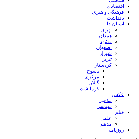
سیاسی
اقتصادی
فرهنگی و هنری
یادداشت
استان ها
تهران
همدان
مشهد
اصفهان
شیراز
تبریز
کردستان
یاسوج
مرکزی
گیلان
کرمانشاه
عکس
مذهبی
سیاسی
فیلم
علمی
مذهبی
روزنامه