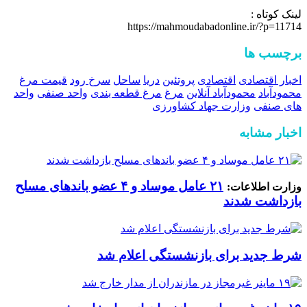
لینک کوتاه :
https://mahmoudabadonline.ir/?p=11714
برچسب ها
اخبار اقتصادی
اقتصادی
پروتئین
دریا
ساحل
سرخ رود
قیمت مرغ
محمودآباد
محمودآباد آنلاین
مرغ
مرغ قطعه بندی
واحد صنفی
واحد
های صنفی
وزارت جهاد کشاورزی
اخبار مشابه
۲۱ عامل موساد و ۴ عضو باند‌های مسلح
وزارت اطلاعات:
بازداشت شدند
شرط جدید برای بازنشستگی اعلام شد