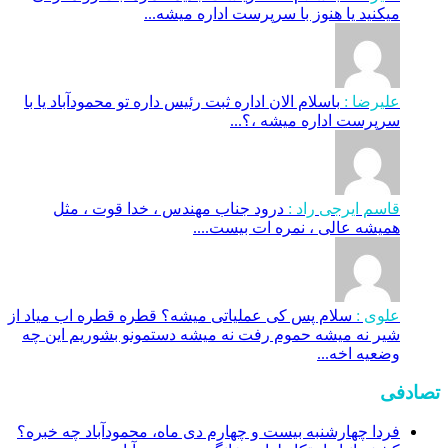
میکنید یا هنوز با سرپرست اداره‌ میشه...
علیرضا :
باسلام الان اداره ثبت رئیس داره تو محمودآباد یا با
سرپرست اداره میشه ،؟...
قاسم ایرجی راد :
درود جناب مهندس ، خدا قوت ، مثل
همیشه عالی ، نمره ات بیست....
علوی :
سلام پس کی عملیاتی میشه؟ قطره قطره اب میاد از
شیر نه میشه حموم رفت نه میشه دستمونو بشوریم این چه
وضعیه اخه...
تصادفی
فردا چهارشنبه بیست و چهارم دی ماه، محمودآباد چه خبره؟