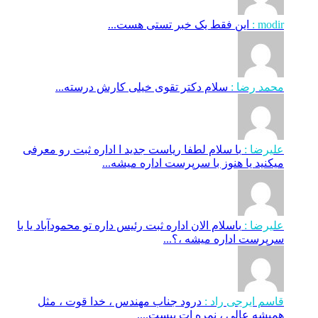
modir :
این فقط یک خبر تستی هست...
محمد رضا :
سلام دکتر تقوی خیلی کارش درسته...
علیرضا :
با سلام لطفا ریاست جدید ا اداره ثبت‌ رو معرفی
میکنید یا هنوز با سرپرست اداره‌ میشه...
علیرضا :
باسلام الان اداره ثبت رئیس داره تو محمودآباد یا با
سرپرست اداره میشه ،؟...
قاسم ایرجی راد :
درود جناب مهندس ، خدا قوت ، مثل
همیشه عالی ، نمره ات بیست....