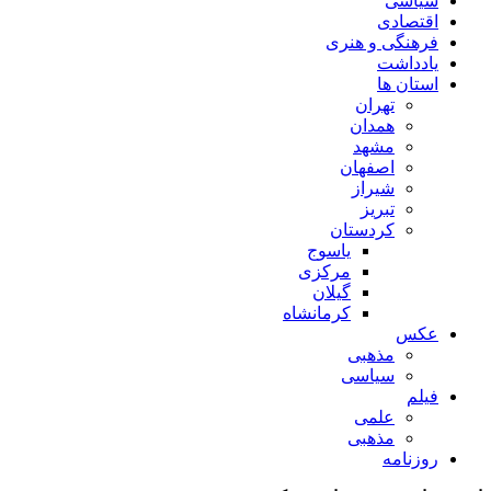
سیاسی
اقتصادی
فرهنگی و هنری
یادداشت
استان ها
تهران
همدان
مشهد
اصفهان
شیراز
تبریز
کردستان
یاسوج
مرکزی
گیلان
کرمانشاه
عکس
مذهبی
سیاسی
فیلم
علمی
مذهبی
روزنامه