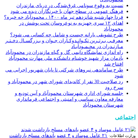
نسبت به وقوع سونامی غرق‌شدگی در دریای مازندران
فرهنگ عمومی در سطح جهان با خبرنگاران دیده می شود
فردا چهارشنبه شانزدهم تیر ماه ۱۴۰۰ ، محمودآباد چه خبره؟
اهدای ١۲ سری جهیزیه به نوعروسان تحت پوشش در
محمودآباد
طرح تشویقی یارانه چیست و شامل چه کسانی می شود؟
معرفـی بـرتـرین تکـوانـدوکـاران جـوان و بـزرگسـال دخـتـر
مـازنـدران در محـمـودآبـاد
راه اندازی نمایشگاه دایمی گل و گیاه مازندران در محمودآباد
یادمان مزار شهید خوشنام دانشکده ملی مهارت محمودآباد
افتتاح شد
طرح ساماندهی نیروهای شرکتی تا پایان شهریور اجرایی می
شود
رد صلاحیت 30 نفر از کاندیدای شورای شهر در محمودآباد و
سرخ رود
جلسه شورای اداری شهرستان محمودآباد و آیین تودیع و
معارفه معاون سیاسی و امنیتی و‌ اجتماعی فرمانداری
شهرستان محمودآباد
اجتماعی
۲۱ عامل موساد و ۴ عضو باند‌های مسلح بازداشت
وزارت اطلاعات: