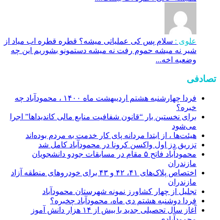
علوی :
سلام پس کی عملیاتی میشه؟ قطره قطره اب میاد از
شیر نه میشه حموم رفت نه میشه دستمونو بشوریم این چه
وضعیه اخه...
تصادفی
فردا چهارشنبه هشتم اردیبهشت ماه ۱۴۰۰ ، محمودآباد چه
خبره؟
برای نخستین بار “قانون شفافیت منابع مالی کاندیداها” اجرا
می‌شود
هیئت‌ها ، از ابتدا مردانه پای کار خدمت به مردم بوده‌اند
تزریق دز اول واکسن کرونا در محمودآباد کامل شد
محمودآباد فاتح ۵ مقام در مسابقات جودو دانشجویان
مازندران
اختصاص پلاک‌های ۴۱، ۴۲ و ۴۳ برای خودروهای منطقه آزاد
مازندران
تجلیل از چهار کشاورز نمونه شهرستان محمودآباد
فردا دوشنبه هشتم دی ماه، محمودآباد چخبره؟
آغاز سال تحصیلی جدید با بیش از ۱۴ هزار دانش آموز
محمودآبادی