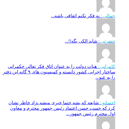
جمالی :
نه فکر نکنم اتفاقی باشه...
حضرتی :
شاید الکی بگه!!...
کامرانی :
هیات دولت را به عنوان اتاق فکر تعالی حکمرانی
ساختار اجرایی کشور دانسته و کمیسیون های ۹ گانه این دفتر
را به عنو...
احسانو :
شایعه که بشه حتما خبری میشه نژاد خاطر نشان
کرد که حسب حسن اعتماد رئیس جمهور محترم و معاون
اول محترم رئیس جمهور...