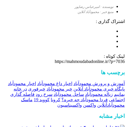
نویسنده : امیرعباس رضاپور
منبع خبر : محمودآباد آنلاین
اشتراک گذاری :
لینک کوتاه :
https://mahmoudabadonline.ir/?p=7036
برچسب ها
آموزش و پرورش محمودآباد
اخبار داغ محمودآباد
اخبار محمودآباد
پایگاه خبری محمودآباد آنلاین
خبر محمودآباد
خبرفوری
در خانه
بمانیم
زباله محمودآباد
ساحل محمودآباد
سرخ رود
فاصله گذاری
اجتماعی
فردا محمودآباد چه خبره؟
کرونا
کووید 19
ماسک
محمودآبادآنلاین
واکسن
واکسیناسیون
اخبار مشابه