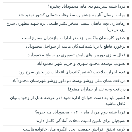
فردا شنبه سیزدهم دی ماه، محمودآباد چخبره؟
مهلت ارسال آثار به جشنواره مطبوعات شمالی کشور تمدید شد
رهاسازی بچه ماهیان سفید استخر تکثیر طبیعی پره شهید مطهری سرخ
رود در دریا
حضور کارمندان واکسن نزده در ادارات مازندران ممنوع است
برخورد قاطع با برداشت‌کنندگان ماسه از سواحل محمودآباد
فعال سازی دوربین های پایش تصویری در سطح محمودآباد
تصویب توسعه محدود شهری و حریم شهر محمودآباد
عدم احراز صلاحیت 40 نفر کاندیدای انتخابات در بخش سرخ رود
دریافت نشان ملی ووشو توسط دو داور ووشو شهرستان محمودآباد
دریافت وجه نقد از بیماران ممنوع!
کشور باید به دست جوانان اداره شود / در عرصه عمل از وجود بانوان
غافل نباشید
فردا شنبه دوم مرداد ماه ۱۴۰۰ ، محمودآباد چه خبره؟
بسیجیان برای تامین امنیت محلات آمادگی کامل دارند
لازمه تحقق افزایش جمعیت ایجاد انگیزه میان خانواده هاست