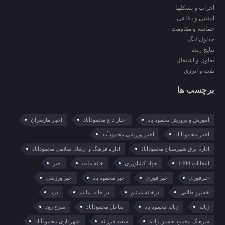
احزاب و تشکلها
امنیتی و دفاعی
حماسه و مقاومت
جداول لیگ
نتایج زنده
تعاون و اشتغال
نفت و انرژی
برچسب ها
آموزش و پرورش محمودآباد
اخبار داغ محمودآباد
اخبار مازندران
اخبار محمودآباد
اخبار ورزشی محمودآباد
اداره برق شهرستان محمودآباد
اداره فرهنگ و ارشاد اسلامی محمودآباد
انتخابات 1400
جهاد کشاورزی
خانه ملت
خبر
خبرفوری
خبر فوری
خبر محمودآباد
خبر ورزشی
خسرو طالبی
درخانه بمانیم
در خانه بمانیم
دریا
زباله
زباله محمودآباد
ساحل محمودآباد
سرخ رود
سرهنگ محمود حسین زاده
سعید فرزانه
شهرداری محمودآباد