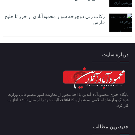
رکاب زنی دوچرخه سوار محمودآبادی از خزر تا خلیج
فارس
درباره سایت
پایگاه خبری محمودآباد آنلاین با اخذ مجوز از معاونت امور مطبوعاتی وزارت
فرهنگ و ارشاد اسلامی به شماره 86419 فعالیت خود را از سال ۱۳۹۹ آغاز به
کار کرد.
جدیدترین مطالب