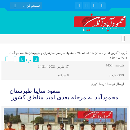
گروه :
آخرین اخبار
/
استان ها
/
اسلاید بالا
/
پیشنهاد سردبیر
/
مازندران و شهرستان ها
/
محمودآباد
/
پ
ورزشی
/
ویژه
شناسه :
4453
17 مارس 2021 - 14:21
2499 بازدید
0
دیدگاه
ارسال توسط :
رضا اکبری
صعود سایپا طبرستان
محمودآباد به مرحله بعدی امید مناطق کشور