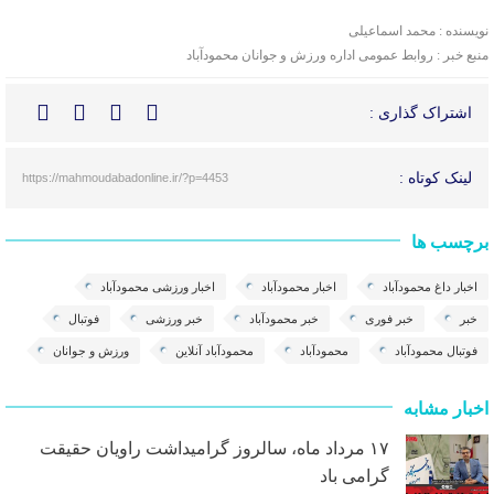
نویسنده : محمد اسماعیلی
منبع خبر : روابط عمومی اداره ورزش و جوانان محمودآباد
اشتراک گذاری :
لینک کوتاه :
https://mahmoudabadonline.ir/?p=4453
برچسب ها
اخبار داغ محمودآباد
اخبار محمودآباد
اخبار ورزشی محمودآباد
خبر
خبر فوری
خبر محمودآباد
خبر ورزشی
فوتبال
فوتبال محمودآباد
محمودآباد
محمودآباد آنلاین
ورزش و جوانان
اخبار مشابه
۱۷ مرداد ماه، سالروز گرامیداشت راویان حقیقت
گرامی باد