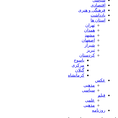
سیاسی
اقتصادی
فرهنگی و هنری
یادداشت
استان ها
تهران
همدان
مشهد
اصفهان
شیراز
تبریز
کردستان
یاسوج
مرکزی
گیلان
کرمانشاه
عکس
مذهبی
سیاسی
فیلم
علمی
مذهبی
روزنامه