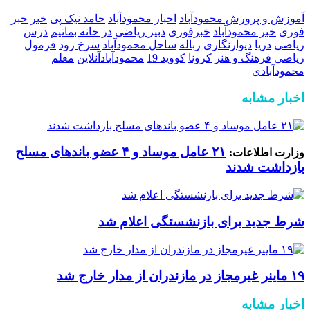
آموزش و پرورش محمودآباد
اخبار محمودآباد
حامد نیک پی
خبر
خبر
فوری
خبر محمودآباد
خبرفوری
دبیر ریاضی
در خانه بمانیم
درس
ریاضی
دریا
دیوارنگاری
زباله
ساحل محمودآباد
سرخ رود
فرمول
ریاضی
فرهنگ و هنر
کرونا
کووید 19
محمودآبادآنلاین
معلم
محمودآبادی
اخبار مشابه
۲۱ عامل موساد و ۴ عضو باند‌های مسلح
وزارت اطلاعات:
بازداشت شدند
شرط جدید برای بازنشستگی اعلام شد
۱۹ ماینر غیرمجاز در مازندران از مدار خارج شد
اخبار مشابه