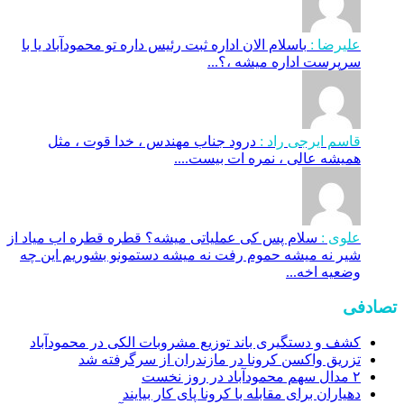
علیرضا :
باسلام الان اداره ثبت رئیس داره تو محمودآباد یا با
سرپرست اداره میشه ،؟...
قاسم ایرجی راد :
درود جناب مهندس ، خدا قوت ، مثل
همیشه عالی ، نمره ات بیست....
علوی :
سلام پس کی عملیاتی میشه؟ قطره قطره اب میاد از
شیر نه میشه حموم رفت نه میشه دستمونو بشوریم این چه
وضعیه اخه...
تصادفی
کشف و دستگیری باند توزیع مشروبات الکی در محمودآباد
تزریق واکسن کرونا در مازندران از سرگرفته شد
۲ مدال سهم محمودآباد در روز نخست
دهیاران برای مقابله با کرونا پای کار بیایند