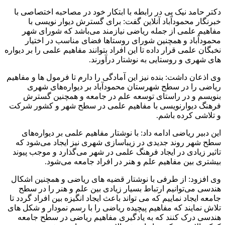
دکتر حامد نیک پی در رابطه با ابتکار خود در مصاحبه اختصاصی با
خبرنگار محمودآباد آنلاین گفت: برای گسترش دیوار نویسی با
مفاهیم علمی از جمله ریاضی نیازمند می‌باشد که شورای شهر
محمودآباد و همچنین شورای روستاها فضای مناسب در اختیار
نخبگان علمی قرار داده تا این افراد بتوانند مفاهیم علمی را بر دیواره
های شهری و روستایی به نوشتار درآورند.
وی اذعان داشت: بنده نیز این آمادگی را دارم تا فرمول ها و مفاهیم
ریاضی را در سطح شهرستان محمودآباد بر دیواره‌های شهری
بنویسم و در راستای توسعه علم در جامعه و همچنین گسترش
فرهنگ دیوارنویسی با مفاهیم علمی در سطح شهر و کشور شرکت
و تلاشی کرده باشم.
این دبیر ریاضی ادامه داد: با نوشتار مفاهیم علمی بر دیواره‌های
سطح شهر روند جدیدی در زیباسازی شهری نیز ایجاد می‌شود که
تاثیر زیادی در ایجاد فرهنگ علمی در شهر می‌گذارد و موجب پیوند
بیشتری بین مفاهیم علم و هنر در افراد جامعه می‌شود.
وی افزود: از طرفی با نوشتار قضیه های ریاضی و همچنین اشکال
هندسی می‌توانیم ارتباط بسیار زیادی بین علم و هنر را در سطح
جامعه ایجاد نماییم که می تواند باعث ایجاد انگیزه بین افراد گردد تا
تلاش نمایند که مفاهیم پیچیده ریاضی را با رسم نمودار و شکل های
هندسی درک کنند که به یادگیری مفاهیم ریاضی در سطح جامعه