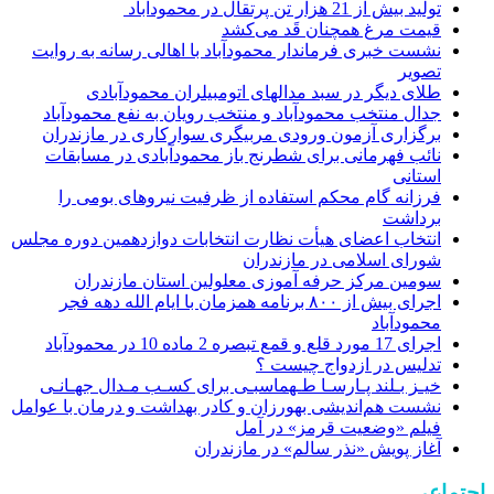
تولید بیش از 21 هزار تن پرتقال در محمودآباد
قیمت مرغ همچنان قَد می‌کشد
نشست خبری فرماندار محمودآباد با اهالی رسانه به روایت
تصویر
طلای دیگر در سبد مدالهای اتومبیلران محمودآبادی
جدال منتخب محمودآباد و منتخب رویان به نفع محمودآباد
برگزاری آزمون ورودی مربیگری سوارکاری در مازندران
نائب فهرمانی برای شطرنج باز محمودآبادی در مسابقات
استانی
فرزانه گام محکم استفاده از ظرفیت نیروهای بومی را
برداشت
انتخاب اعضای هیأت نظارت انتخابات دوازدهمین دوره مجلس
شورای اسلامی در مازندران
سومین مرکز حرفه آموزی معلولین استان مازندران
اجرای بیش از ۸۰۰ برنامه همزمان با ایام الله دهه فجر
محمودآباد
اجرای 17 مورد قلع و قمع تبصره 2 ماده 10 در محمودآباد
تدلیس در ازدواج چیست ؟
خیـز بـلند پـارسـا طـهماسبـی برای کسـب مـدال جهـانـی
نشست هم‌اندیشی بهورزان و کادر بهداشت و درمان با عوامل
فیلم «وضعیت قرمز» در آمل
آغاز پویش «نذر سالم» در مازندران
اجتماعی