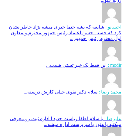
را به عنو...
احسانو :
شایعه که بشه حتما خبری میشه نژاد خاطر نشان
کرد که حسب حسن اعتماد رئیس جمهور محترم و معاون
اول محترم رئیس جمهور...
modir :
این فقط یک خبر تستی هست...
محمد رضا :
سلام دکتر تقوی خیلی کارش درسته...
علیرضا :
با سلام لطفا ریاست جدید ا اداره ثبت‌ رو معرفی
میکنید یا هنوز با سرپرست اداره‌ میشه...