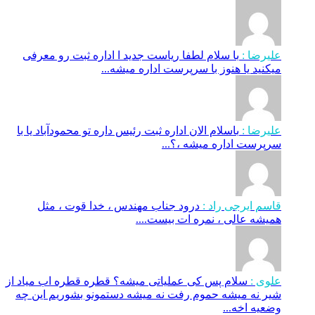
علیرضا :
با سلام لطفا ریاست جدید ا اداره ثبت‌ رو معرفی
میکنید یا هنوز با سرپرست اداره‌ میشه...
علیرضا :
باسلام الان اداره ثبت رئیس داره تو محمودآباد یا با
سرپرست اداره میشه ،؟...
قاسم ایرجی راد :
درود جناب مهندس ، خدا قوت ، مثل
همیشه عالی ، نمره ات بیست....
علوی :
سلام پس کی عملیاتی میشه؟ قطره قطره اب میاد از
شیر نه میشه حموم رفت نه میشه دستمونو بشوریم این چه
وضعیه اخه...