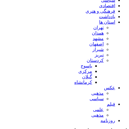
سیاسی
اقتصادی
فرهنگی و هنری
یادداشت
استان ها
تهران
همدان
مشهد
اصفهان
شیراز
تبریز
کردستان
یاسوج
مرکزی
گیلان
کرمانشاه
عکس
مذهبی
سیاسی
فیلم
علمی
مذهبی
روزنامه