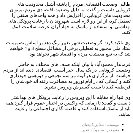
طالبی وضعیت اقتصادی مردم را پاشنه آشیل محدودیت های
کرونایی دانست و گفت: به دلیل وضعیت اقتصادی مردم نمیتوان
محدودیت های کرونایی را افزایش داد و همه واحدهای صنفی را
تعطیل کرد، از این رو لازم است شهروندان با رعایت پروتکل های
بهداشتی و استفاده از ماسک به جهادگران عرصه سلامت کمک
کنند.
وی تاکید کرد: اگر وضعیت شهر تغییر رنگ دهد بر اساس تصمیمات
ستاد ملی مجبور به تعطیلی برخی از مشاغل سطح 3 و 4 خواهیم
شد که به نفع معیشت مردم و اقتصاد شهر نخواهد بود.
فرماندار محمودآباد با بیان اینکه صنف های مختلف به خاطر
وضعیت کرونایی در یک سال اخیر آسیب اقتصادی دیده اند از مردم
خواست از برگزاری هرگونه مراسم تجمعی و دورهمی خودداری
کنند و کسانی که در ایام نوروز به مسافرت رفته اند خودشان را
قرنطینه کنند تا سبب گسترش ویروس نشوند.
وی تنها راه مقابله با این ویروس را رعایت پروتکل های بهداشتی
دانست و گفت: تا زمانی که واکسن در اختیار عموم قرار گیرد،همه
باید از ماسک استفاده کنند و فاصله گذاری اجتماعی را رعایت
نمایند.
نویسنده : شقایق ناییجیان
منبع خبر : محمودآباد آنلاین