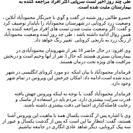
طی چند روز اخیر تست سرپایی اکثر افراد مراجعه کننده به
بیمارستان مثبت شده است.
خسرو طالبی روز شنبه در گفت و گوی با خبرنگار محمودآباد آنلاین ،
وضعیت زرد کرونایی در شهرستان محمودآباد را ناپایدار توصیف کرد
و گفت: اگر وضعیت مثبت شدن تست های افراد مراجعه کننده به
همین روال ادامه داشته باشد ، طی چد روز آینده وضعیت محمودآباد
از رنگ زرد به نارنجی کرونایی تغییر رنگ خواهد داد.
وی افزود: در حال حاضر 18 نفر از شهروندان محمودآبادی در
بیمارستان بستری هستند که حال 3 نفر از آنها وخیم است و دربخش
مراقبت های ویژه تحت درمان هستند.
فرماندار محمودآباد با بیان اینکه دو مورد کرونای انگلیسی در شهر
دیده شده است،ادامه داد: امکان چرخش این ویروس در تمام شهر
وجود دارد.
فرماندار محمودآباد گفت: با توجه به اینکه ویروس جهش یافته
قدرت سرایت بیشتری دارد، مردم باید در استفاده از ماسک و
رعایت فاصله‌گذاری اجتماعی دقت بیشتری داشته باشند.
وی با اشاره پس از گذشت یکسال همه با ماهیت این ویروس آشنا
هستند، گفت: انتظار ما این است که پس از گذشت یکسال و عبور از
سه پیک کرونایی، دیگر شاهد عادی انگاری در جامعه نباشیم.