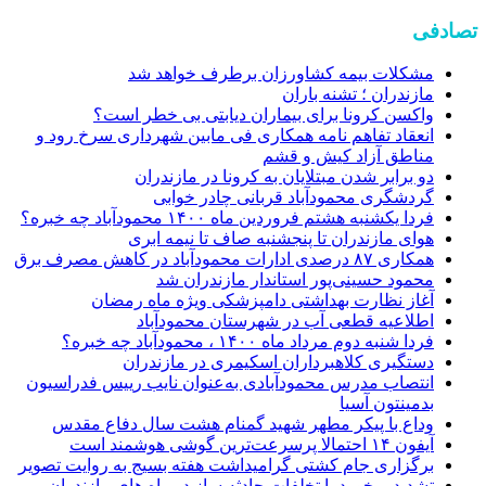
تصادفی
مشکلات بیمه کشاورزان برطرف خواهد شد
مازندران ؛ تشنه باران
واکسن کرونا برای بیماران دیابتی بی خطر است؟
انعقاد تفاهم نامه همکاری فی مابین شهرداری سرخ رود و
مناطق آزاد کیش و قشم
دو برابر شدن مبتلایان به کرونا در مازندران
گردشگری محمودآباد قربانی چادر خوابی
فردا یکشنبه هشتم فروردین ماه ۱۴۰۰ محمودآباد چه خبره؟
هوای مازندران تا پنجشنبه صاف تا نیمه ابری
همکاری ۸۷ درصدی ادارات محمودآباد در کاهش مصرف برق
محمود حسینی‌پور استاندار مازندران شد
آغاز نظارت بهداشتی دامپزشکی ویژه ماه رمضان
اطلاعیه قطعی آب در شهرستان محمودآباد
فردا شنبه دوم مرداد ماه ۱۴۰۰ ، محمودآباد چه خبره؟
دستگیری کلاهبرداران اسکیمری در مازندران
انتصاب مدرس محمودآبادی به‌عنوان نایب رییس فدراسیون
بدمینتون آسیا
وداع با پیکر مطهر شهید گمنام هشت سال دفاع مقدس
آیفون ۱۴ احتمالا پرسرعت‌ترین گوشی هوشمند است
برگزاری جام کشتی گرامیداشت هفته بسیج به روایت تصویر
تشدید برخورد با تخلفات حادثه ساز در راه های مازندران