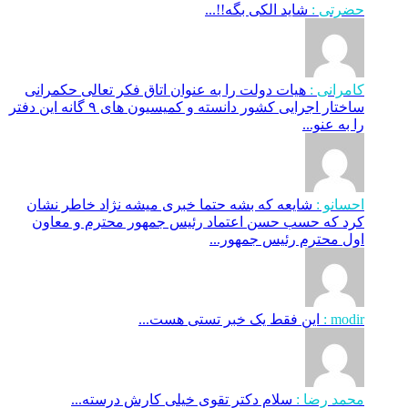
حضرتی :
شاید الکی بگه!!...
کامرانی :
هیات دولت را به عنوان اتاق فکر تعالی حکمرانی
ساختار اجرایی کشور دانسته و کمیسیون های ۹ گانه این دفتر
را به عنو...
احسانو :
شایعه که بشه حتما خبری میشه نژاد خاطر نشان
کرد که حسب حسن اعتماد رئیس جمهور محترم و معاون
اول محترم رئیس جمهور...
modir :
این فقط یک خبر تستی هست...
محمد رضا :
سلام دکتر تقوی خیلی کارش درسته...