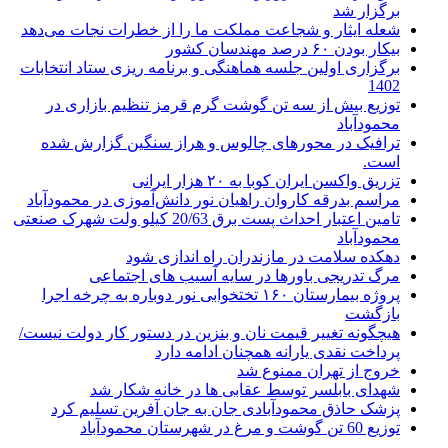
برگزار شد
شعله ایثار و شجاعت مملکت ما را از خطرات نجات می‌دهد
بیکار بودن ۶۰ درصد مهندسان کشور
برگزاری اولین جلسه هماهنگی و برنامه ‌ریزی ستاد انتخابات
1402
توزیع بیش از سه تن گوشت گرم قرمز تنظیم بازاری در
محمودآباد
ترافیک در محور‌های چالوس و هراز سنگین گزارش شده
است.
تزریق واکسن ایران کوبا به ۲۰ هزار ایرانی
مراسم بدرقه کاروان راهیان نور دانش‌آموزی در محمودآباد
تامین اعتبار احداث پست برق 20/63 کیلو ولت شهرک صنعتی
محمودآباد
دهکده سلامت در مازندران راه اندازی شود
مرگ تدریجی باورها در سایه آسیب های اجتماعی
پروژه بیمارستان ۱۶۰ تختخوابی نور دوباره به چرخه اجرا
بازگشت
هیچگونه تغییر قیمت نان و بنزین در دستور کار دولت نیست/
پرداخت نقدی یارانه همچنان ادامه دارد
خروج از تهران ممنوع شد
شهدای بابلسر توسط عقابی ها در خانه شکار شد
پزشک حاذق محمودآبادی جان به جان آفرین تسلیم کرد
توزیع 60 تن گوشت و مرغ در شهرستان محمودآباد