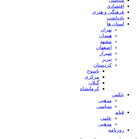
سیاسی
اقتصادی
فرهنگی و هنری
یادداشت
استان ها
تهران
همدان
مشهد
اصفهان
شیراز
تبریز
کردستان
یاسوج
مرکزی
گیلان
کرمانشاه
عکس
مذهبی
سیاسی
فیلم
علمی
مذهبی
روزنامه