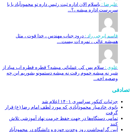
علیرضا :
باسلام الان اداره ثبت رئیس داره تو محمودآباد یا با
سرپرست اداره میشه ،؟...
قاسم ایرجی راد :
درود جناب مهندس ، خدا قوت ، مثل
همیشه عالی ، نمره ات بیست....
علوی :
سلام پس کی عملیاتی میشه؟ قطره قطره اب میاد از
شیر نه میشه حموم رفت نه میشه دستمونو بشوریم این چه
وضعیه اخه...
تصادفی
جزئیات کنکور سراسری ۱۴۰۱ اعلام شد
بانوی خادمیار محمودآبادی که مورد لطف امام رضا (ع) قرار
گرفت
تمامی دستگاه‌ها در جهت حفظ حرمت نهاد آموزشی تلاش
کنند
آیین گرامیداشت روز وحدت حوزه و دانشگاه در محمودآباد