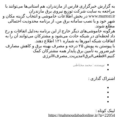
به گزارش خبرگزاری فارس از مازندران، هم استانی‌ها می‌توانند با
مراجعه به سایت شرکت توزیع نیروی برق مازندران
www.maztozi.ir در بخش اطلاعات خاموشی و انتخاب گزینه مکان و
شهر خود و یا نصب سامانه برق من، از برنامه محدودیت احتمالی
مطلع شوند‌.
هرگونه خاموشی‌های دیگر خارج از این برنامه به‌دلیل اتفاقات و رخ
داد لحظه‌ای در شبکه حادث می‌شود و مشترکان می‌توانند آن را به
اتفاقات شبکه امورها به شماره ۱۲۱ اطلاع دهند.
با پیوستن به پویش ۲۵ درجه و مصرف بهینه برق و کاهش مصارف
غیرضرور به تامین برق پایدار همه مشترکان کمک
کنیم.#قطعی#برق#مدیریت_مصرف#انرژی
نویسنده : محمد محتاطی
اشتراک گذاری :
لینک کوتاه :
https://mahmoudabadonline.ir/?p=22054