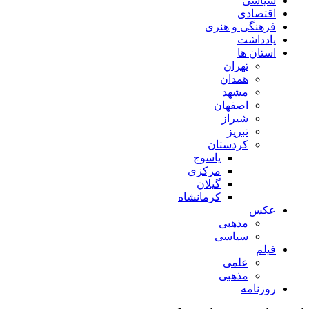
سیاسی
اقتصادی
فرهنگی و هنری
یادداشت
استان ها
تهران
همدان
مشهد
اصفهان
شیراز
تبریز
کردستان
یاسوج
مرکزی
گیلان
کرمانشاه
عکس
مذهبی
سیاسی
فیلم
علمی
مذهبی
روزنامه