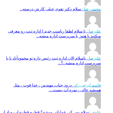
محمد رضا :
سلام دکتر تقوی خیلی کارش درسته...
علیرضا :
با سلام لطفا ریاست جدید ا اداره ثبت‌ رو معرفی
میکنید یا هنوز با سرپرست اداره‌ میشه...
علیرضا :
باسلام الان اداره ثبت رئیس داره تو محمودآباد یا با
سرپرست اداره میشه ،؟...
قاسم ایرجی راد :
درود جناب مهندس ، خدا قوت ، مثل
همیشه عالی ، نمره ات بیست....
علوی :
سلام پس کی عملیاتی میشه؟ قطره قطره اب میاد از