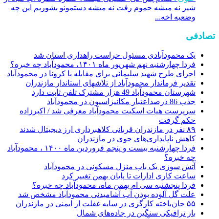
شیر نه میشه حموم رفت نه میشه دستمونو بشوریم این چه
وضعیه اخه...
تصادفی
یک محمودآبادی مسئول حراست راهداری استان شد
فردا چهارشنبه نهم شهریور ماه ۱۴۰۱، محمودآباد چه خبره؟
اجرای طرح شهید سلیمانی برای مقابله با کرونا در محمودآباد
تقدیر فرماندار محمودآباد از تلاشهای استاندار مازندران
شهرستان محمودآباد 49 هزار مشترک تلفن ثابت دارد
جذب 86 درصداعتبار مکانیزاسیون در محمودآباد
سرپرست هیات اسکیت محمودآباد معرفی شد / اکبرزاده
حکم گرفت
۸۹ نفر در مازندران قربانی کلاهبرداری ارز دیجیتال شدند
کاهش ناپایداری‌های جوی در مازندران
فردا چهارشنبه بیست و پنجم فروردین ماه ۱۴۰۰ ، محمودآباد
چه خبره؟
آتش سوزی یک باب منزل مسکونی در محمودآباد
ساعت‌ کاری ادارات تا پایان بهمن تغییر کرد
فردا پنجشنبه سی ام بهمن ماه، محمودآباد چه خبره؟
علت گل آلوده بودن آب آشامیدنی محمودآباد مشخص شد
۵۵ جان‌باخته کارگری در سایه غفلت از ایمنی در مازندران
بار ترافیکی سنگین در جاده‌های شمال