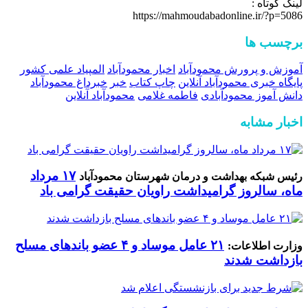
لینک کوتاه :
https://mahmoudabadonline.ir/?p=5086
برچسب ها
آموزش و پرورش محمودآباد
اخبار محمودآباد
المپیاد علمی کشور
پایگاه خبری محمودآباد آنلاین
چاپ کتاب
خبر
خبرداغ محمودآباد
دانش آموز محمودآبادی
فاطمه غلامی
محمودآباد آنلاین
اخبار مشابه
۱۷ مرداد
رئیس شبکه بهداشت و درمان شهرستان محمودآباد
ماه، سالروز گرامیداشت راویان حقیقت گرامی باد
۲۱ عامل موساد و ۴ عضو باند‌های مسلح
وزارت اطلاعات:
بازداشت شدند