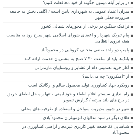
در برابر آبله میمون چگونه از خود محافظت کنیم؟
میزان اعتماد عمومی به شهرداری پایین است / آگاهی بخش به جامعه
ضرورت فعلی شهر
ترافیک سنگین در برخی از محور‌های شمالی کشور
پیام تبریک شهردار و اعضای شورای اسلامی شهر سرخ رود به مناسبت
هفته نیروی انتظامی
پلمپ دو واحد صنفی متخلف کرونایی در محمودآباد
بانک‌ها باید از ساعت ۷:۳۰ صبح به مشتریان خدمت ارائه کنند
آغاز خرید تضمینی دام از عشایر و روستاییان مازندرانی
از “امیکرون” چه می‌دانیم؟
رویکرد جهاد کشاورزی تولید محصول سالم و ارگانیک است
راه اندازی سیستم اعلام اطفاء و خود ایمنی ، تنها راه حل اطفای حریق
در برج های بلند مرتبه / گزارش تصویر
تغییر در شیوه مدیریت سواحل و استفاده از ظرفیت‌های محلی
طلای دیگر در سبد مدالهای اتومبیلران محمودآبادی
شناسایی 22 قطعه تغییر کاربری غیرمجاز اراضی کشاورزی در
محمودآباد