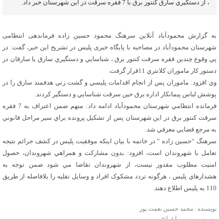
، از دستگيري سارق کنتور برق با 7 فقره سرقت در این شهرستان خبر داد.
به گزارش محمودآباد آنلاین سرهنگ محمود حسین زاده فرماندهی انتظامی
شهرستان محمودآباد در مصاحبه با پایگاه خبری پلیس در تشريح اين خبر، گفت: در
پي وقوع چندين فقره سرقت کنتور برق ، شناسايي و دستگيري سارق يا سارقان در
دستور كار ماموران کلانتري 11قرار گرفت.
وي افزود: ماموران پس از انجام اقدامات پليسي و گشت زني هدفمند سارق را در
پوشش لباس پیمانکار اداره برق حين سرقت شناسايي و دستگير کردند.
فرمانده انتظامي شهرستان محمودآباد ادامه داد: متهم ضمن اعتراف به 7 فقره
سرقت کنتور برق در این شهرستان پس از تشكيل پرونده براي سير مراحل قانوني
به مرجع قضايي معرفي شد.
سرهنگ “حسين زاده ” در خاتمه با بيان اينکه موفقيت پليس در کشف جرائم نتيجه
تعامل با شهروندان است، افزود: بدون مشارکت و همراهي شهروندان، حصول
امنيت مطلوب مقدور نيست، از شهروندان تقاضا مي شود ضمن توجه به
هشدارهاي پليس ، هرگونه تردد مشکوک افراد و وسايل نقليه را بلافاصله از طريق
110 به پليس اطلاع دهند.
نویسنده : محمد حسین نعمت پور