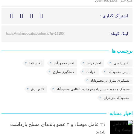
منبع خبر : محمودآباد آنلاین
اشتراک گذاری :
لینک کوتاه :
https://mahmoudabadonline.ir/?p=19150
برچسب ها
اخبار پلیسی
اخبار فراجا
اخبار محمودآباد
اخبار ناجا
پلیس محمودآباد
حوادث
دستگیری سارق
دستگیری سارق در محمودآباد
سرهنگ محمود حسین زاده فرمانده انتظامی محمودآباد
کنتور برق
محمودآباد مازندران
اخبار مشابه
۲۱ عامل موساد و ۴ عضو باند‌های مسلح بازداشت
شدند