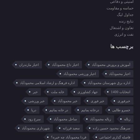
امنیتی و دفاعی
حماسه و مقاومت
جداول لیگ
نتایج زنده
تعاون و اشتغال
نفت و انرژی
برچسب ها
آموزش و پرورش محمودآباد
اخبار داغ محمودآباد
اخبار مازندران
اخبار محمودآباد
اخبار ورزشی محمودآباد
اداره برق شهرستان محمودآباد
اداره فرهنگ و ارشاد اسلامی محمودآباد
انتخابات 1400
جهاد کشاورزی
خانه ملت
خبر
خبرفوری
خبر فوری
خبر محمودآباد
خبر ورزشی
خسرو طالبی
درخانه بمانیم
در خانه بمانیم
دریا
زباله
زباله محمودآباد
ساحل محمودآباد
سرخ رود
سرهنگ محمود حسین زاده
سعید فرزانه
شهرداری محمودآباد
فاصله گذاری اجتماعی
فردا محمودآباد چه خبره؟