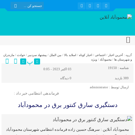
گروه :
آخرین اخبار
/
اجتماعی
/
اخبار کوتاه
/
اسلاید بالا
/
بین الملل
/
پیشنهاد سردبیر
/
حوادث
/
مازندران
پ
و شهرستان ها
/
محمودآباد
/
ویژه
شناسه :
19150
03 اکتبر 2023 - 0:05
389 بازدید
0
دیدگاه
ارسال توسط :
administrator
فرماندهی انتظامی خبر داد :
دستگیری سارق کنتور برق در محمودآباد
محمودآباد آنلاین : سرهنگ حسین زاده فرمانده انتظامي شهرستان محمودآباد