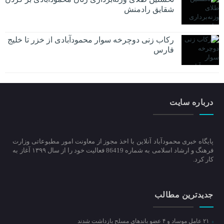
شقایق رادمنش
رکاب زنی دوچرخه سوار محمودآبادی از خزر تا خلیج
فارس
درباره سایت
پایگاه خبری محمودآباد آنلاین با اخذ مجوز از معاونت امور مطبوعاتی وزارت
فرهنگ و ارشاد اسلامی به شماره 86419 فعالیت خود را از سال ۱۳۹۹ آغاز به
کار کرد.
جدیدترین مطالب
۲۱ عامل موساد و ۴ عضو باند‌های مسلح بازداشت شدند