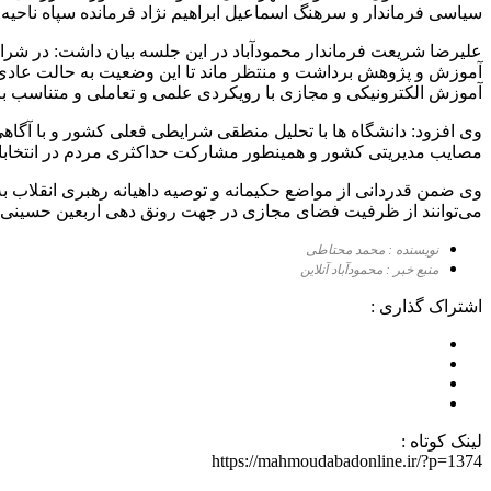
سیاسی فرماندار و سرهنگ اسماعیل ابراهیم نژاد فرمانده سپاه ناحیه و رؤسای دانشگاه
علیرضا شریعت فرماندار محمودآباد در این جلسه بیان داشت: در شرا
آموزش و پژوهش برداشت و منتظر ماند تا این وضعیت به حالت عادی 
آموزش الکترونیکی و مجازی با رویکردی علمی و تعاملی و متناسب با ن
وی افزود: دانشگاه ها با تحلیل منطقی شرایطی فعلی کشور و با آگاهی 
مصایب مدیریتی کشور و همینطور مشارکت حداکثری مردم در انتخابات 
وی ضمن قدردانی از مواضع حکیمانه و توصیه داهیانه رهبری انقلاب ب
می‌توانند از ظرفیت فضای مجازی در جهت رونق دهی اربعین حسینی به
نویسنده : محمد محتاطی
منبع خبر : محمودآباد آنلاین
اشتراک گذاری :
لینک کوتاه :
https://mahmoudabadonline.ir/?p=1374