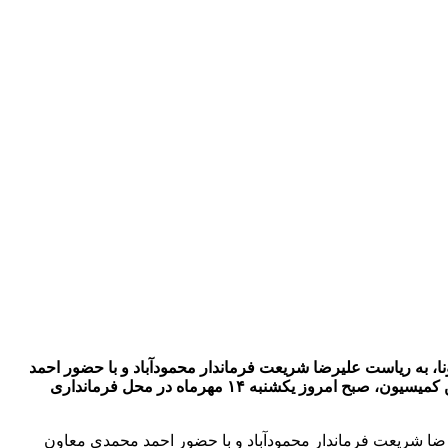
ا، به ریاست علیرضا شریعت فرماندار محمودآباد و با حضور احمد
محمدی معاون سیاسی فرماندار و سرهنگ اسماعیل ابراهیم نژاد فرمانده سپاه ناحیه و رؤسای دانشگاهها و سایر دستگاهای اجرائی عضو این کمیسیون، صبح امروز یکشنبه ۱۴ مهرماه در محل فرمانداری
ضا شریعت فرماندار محمودآباد و با حضور احمد محمدی معاون