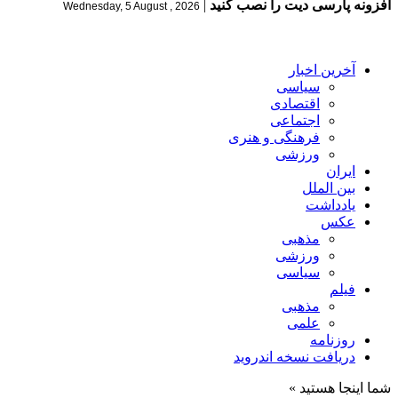
افزونه پارسی دیت را نصب کنید
|
Wednesday, 5 August , 2026
آخرین اخبار
سیاسی
اقتصادی
اجتماعی
فرهنگی و هنری
ورزشی
ایران
بین الملل
یادداشت
عکس
مذهبی
ورزشی
سیاسی
فیلم
مذهبی
علمی
روزنامه
دریافت نسخه اندروید
شما اینجا هستید »