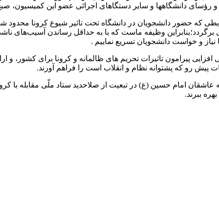
ها و سایر دستگاهای اجرائی عضو این کمیسیون، صبح امروز یکشنبه ۱۴ مهرماه در محل فر
يطی که حضور دانشجویان در دانشگاه تحت تاثیر شیوع کرونا محدود ش
برگردد؛بنابراین وظیفه ماست که با به حداقل رساندن آسیب‌های ناش
یاز و خواست دانشجویان تسریع نماییم .
افزایی پیرامون تاثیرات تحریم های ظالمانه و کرونا برای کشور، و ار
پیش رو که پشتوانه نظام و انقلاب است را فراهم آورند.
ه عاشقان امام حسین (ع) در تبعیت از صلاحدید ستاد ملّی مقابله با
ره ببرند.