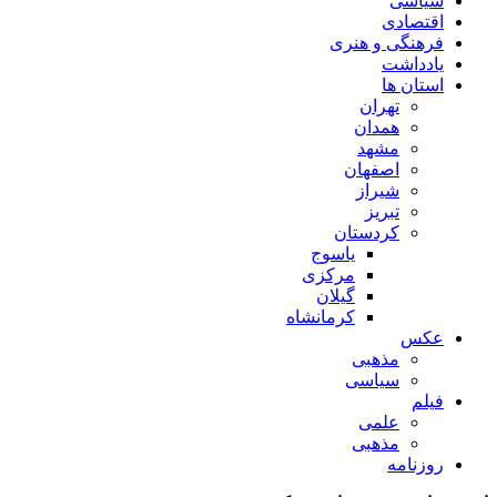
سیاسی
اقتصادی
فرهنگی و هنری
یادداشت
استان ها
تهران
همدان
مشهد
اصفهان
شیراز
تبریز
کردستان
یاسوج
مرکزی
گیلان
کرمانشاه
عکس
مذهبی
سیاسی
فیلم
علمی
مذهبی
روزنامه