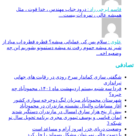
قاسم ایرجی راد :
درود جناب مهندس ، خدا قوت ، مثل
همیشه عالی ، نمره ات بیست....
علوی :
سلام پس کی عملیاتی میشه؟ قطره قطره اب میاد از
شیر نه میشه حموم رفت نه میشه دستمونو بشوریم این چه
وضعیه اخه...
تصادفی
شگفتی سازی کماندار سرخ رودی در رقابت های جهانی
تیراندازی
فردا سه شنبه بیستم اردیبهشت ماه ۱۴۰1، محمودآباد چه
خبره؟
شهرستان محمودآباد میزبان لیگ دوچرخه سواری کشور
آغاز مسابقات والیبال نشسته مازندران در محمودآباد
بیش از پنج هزار سارق امسال در مازندران دستگیر شدند
ایمان قیاسی و یوسف تیموری مجری برنامه تحویل سال نو
شبکه 3
وضعیت دریای خزر امروز آرام و مساعد است
با دست خالی نمی‌توان مشکل پسماند را حل کرد