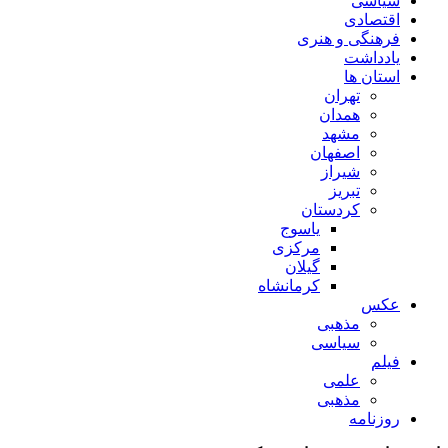
سیاسی
اقتصادی
فرهنگی و هنری
یادداشت
استان ها
تهران
همدان
مشهد
اصفهان
شیراز
تبریز
کردستان
یاسوج
مرکزی
گیلان
کرمانشاه
عکس
مذهبی
سیاسی
فیلم
علمی
مذهبی
روزنامه