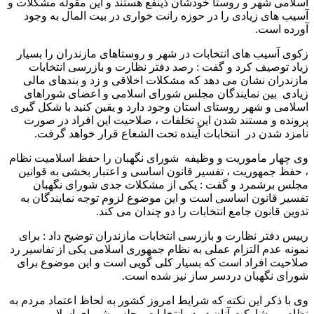
اسلامی شهر و روستا خودشان ذینفع هستند و این مقوله مشکلات و
آسیب های زیادی را در حوزه رانت خواری در بیت المال به وجود
آورده است.
زکوی آسیب های انتخابات در شهر و روستاهای مازندران را بسیار
زیاد توصیف کرد و گفت : رصد دفتر نظارت و بازرسی انتخابات
مازندران نشان می دهد که مشکلات اخلاقی و زد و بندهای مالی
زیادی بین نمایندگان مجلس شورای اسلامی و اعضای شوراهای
اسلامی و شهر روستای استان وجود دارد و یقین کنید با شکل گیری
پرونده و مستند شدن این تخلفات ، صلاحیت این افراد در صورت
نامزد شدن در انتخابات آینده تحت الشعاع قرار خواهد گرفت.
وی چهار ماموریت و وظیفه شورای نگهبان را حفظ اسلامیت نظام
، حفظ جمهوریت ، تفسیر قانون اساسی و اعتبار بخشی به قوانین
مجلس برشمرد و گفت : یکی از مشکلات جدی شورای نگهبان
تفسیر قانون اساسی است و این موضوع لزوم توجه نمایندگان به
تدوین قانون جامع انتخابات را دو چندان می کند.
رییس دفتر نظارت و بازرسی انتخابات مازندران توضیح داد : برای
نمونه عدم التزام عملی به نظام جمهوری اسلامی یکی از تفاسیر رد
صلاحیت افراد است که بسیار کلی گویی است و این موضوع برای
شورای نگهبان دردسر ساز نیز شده است.
وی با ذکر این نکته که شرایط امروز کشور به لحاظ اعتماد مردم به
نظام و مشارکت آنان در دو انتخابات مجلس شورای اسلامی و