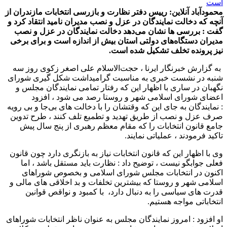
محمودآباد آنلاین: رییس دفتر نظارت و بازرسی انتخابات مازندران از
آنچه که دخالت نمایندگان در عزل و نصب مدیران نامید انتقاد کرد و
گفت : بررسی ها نشان می‌دهد دخالت نمایندگان در عزل و نصب
مدیران دستگاه‌های دولتی استان بیش از اندازه است و برای برخی
نیز پرونده تخلف تشکیل شده است.
به گزارش خبرنگار ایرنا ، حجت‌الاسلام علی ‌اصغر زکوی روز سه
شنبه در نشست خبری به مناسبت گرامیداشت شکل گیری شورای
نگهبان در ساری با اظهار این که رفتار تمامی نمایندگان مجلس و
اعضای شورای اسلامی شهر و روستا رصد می شود ، افزود
: نمایندگان به جای این که وقتشان را با دخالت های بی‌جا و بی رویه
صرف عزل و نصب از طریق تهدید و تطمیع تلف کنند ، طرح تدوین
جامع قانون انتخابات را که مقام معظم رهبری از پنج سال پیش
تاکید فرمودند ، عملیاتی نمایند.
وی با اظهار این که قانون انتخابات نیاز به بازنگری دارد چون قانون
فعلی جوابگو نیست ، توضیح داد : نظارت باید مستقل باشد ، اما
اکنون در انتخابات مجلس شورای اسلامی و بخصوص شوراهای
اسلامی شهر و روستا که بیشترین تخلفات و بد اخلاقی های مالی و
قدرت های سیاسی را به دنبال دارد، با کمبود و نواقص قوانین
انتخاباتی مواجه هستیم.
او افزود : امروز نمایندگان مجلس به عنوان ناظر انتخابات شوراهای