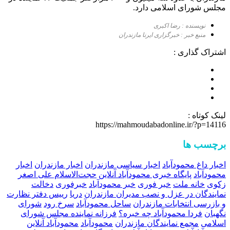
مجلس شورای اسلامی دارد.
نویسنده : رضا اکبری
منبع خبر : خبرگزاری ایرنا مازندران
اشتراک گذاری :
لینک کوتاه :
https://mahmoudabadonline.ir/?p=14116
برچسب ها
اخبار داغ محمودآباد
اخبار سیاسی مازندران
اخبار مازندران
اخبار
محمودآباد
پایگاه خبری محمودآباد آنلاین
حجت‌الاسلام علی ‌اصغر
زکوی
خانه ملت
خبر فوری
خبر محمودآباد
خبرفوری
دخالت
نمایندگان در عزل و نصب مدیران مازندران
دریا
رییس دفتر نظارت
و بازرسی انتخابات مازندران
ساحل محمودآباد
سرخ رود
شورای‌
نگهبان
فردا محمودآباد چه خبره؟
فرزانه نماینده مجلس شورای
اسلامی
مجمع نمایندگان مازندران
محمودآباد
محمودآباد آنلاین