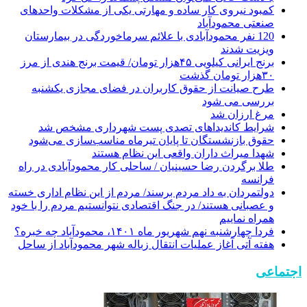
کمبود نیروی کار ساده و مهارتی یکی از مشکلات واحدهای
صنعتی محمودآباد
120 نفر محمودآبادی با علائم سرماخوردگی در بیمارستان
ویزیت شدند
برنج ایرانی کیلویی ۴۵هزار تومان/ قیمت برنج هندی از مرز
۳۰هزار تومان گذشت
طرح صیانت از حقوق کاربران در فضای مجازی یکشنبه
بررسی می شود
مرغ ارزان شد
شرایط کاندیداهای تصدی پست شهرداری مشخص شد
حقوق بازنشستگان تا پایان تیرماه مناسب‌سازی می‌شود
شهدا میراث داران واقعی این نظام هستند
طلا برگردن رضا حسینیان / ساحلی کار محمودآبادی در راه
فرانسه
دولتمردان به داد مردم برسند/ مردم از این نظام اداری خسته
و عصبانی هستند/ در جنگ اقتصادی نتوانستیم مردم را با خود
همراه نماییم
فردا چهارشنبه نهم شهریور ماه ۱۴۰۱، محمودآباد چه خبره؟
هفته آتی آغاز عملیات انتقال زباله شهر محمودآباد از ساحل
اجتماعی