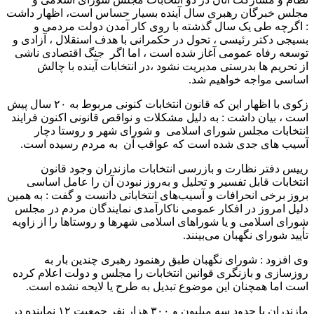
مجلس خبرگان رهبری سال آینده بسیار حساس است، اظهار داشت
: اگرچه طی یک سال گذشته با روی کار آمدن دولت مردمی و
بسیجی دکتر رئیسی ، تحول در حکمرانی با هدف استقلال ، آزادی و
توسعه رفاه عمومی آغاز شده است ، اما اگر جنگ اقتصادی ناشی
از تحریم ها بدرستی مدیریت نشود ،در انتخابات آینده با چالش
اساسی مواجه خواهیم شد.
زکوی با اظهار این که قانون انتخابات کنونی مربوط به ۲۰ سال پیش
است ، بیان داشت : به دلیل مشکلات و نواقص قانونی اکنون فرایند
انتخابات مجلس شورای اسلامی و شورای شهر و روستا دچار
آسیب های جدی شده است که عواقب آن به مردم رسیده است.
رییس دفتر نظارت و بازرسی انتخابات مازندران وجود قانون
انتخابات قابل تفسیر و تحلیل و به‌روز نبودن آن را عامل اساسی
بروز برخی انحرافات و آسیب‌های انتخاباتی دانست و گفت : به همین
دلیل امروز در افکار عمومی ناکارآمدی نمایندگان مردم در مجلس
شورای اسلامی و یا شوراهای اسلامی شهرها و روستاها را از زاویه
تأیید شورای نگهبان می‌بینند.
وی افزود : شورای نگهبان طبق رهنمود رهبری چندین بار به
روزسازی و بازنگری قوانین انتخابات را مجلس و دولت اعلام کرده
است اما همچنان این موضوع تبدیل به طرح یا لایحه نشده است.
مازندران با حدود سه میلیون و ۳۰۰ هزار نفر جمعیت ۱۲ نماینده در