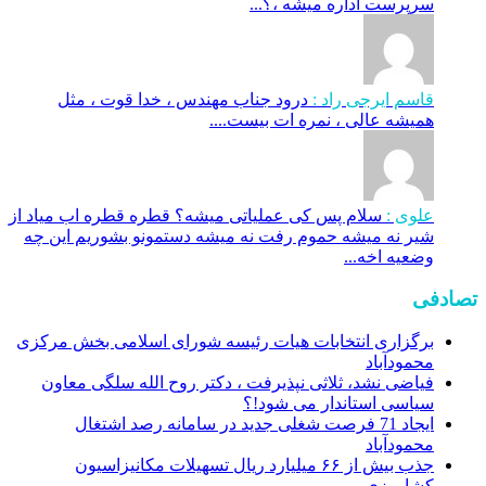
سرپرست اداره میشه ،؟...
قاسم ایرجی راد :
درود جناب مهندس ، خدا قوت ، مثل
همیشه عالی ، نمره ات بیست....
علوی :
سلام پس کی عملیاتی میشه؟ قطره قطره اب میاد از
شیر نه میشه حموم رفت نه میشه دستمونو بشوریم این چه
وضعیه اخه...
تصادفی
برگزاری انتخابات هیات رئیسه شورای اسلامی بخش مرکزی
محمودآباد
فیاضی نشد، ثلاثی نپذیرفت ، دکتر روح الله سلگی معاون
سیاسی استاندار می شود!؟
ایجاد 71 فرصت شغلی جدید در سامانه رصد اشتغال
محمودآباد
جذب بیش از ۶۶ میلیارد ریال تسهیلات مکانیزاسیون
کشاورزی