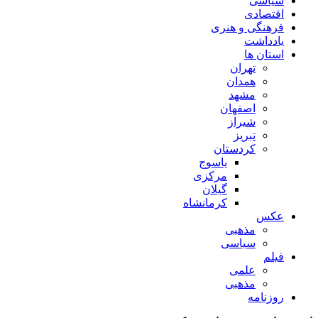
سیاسی
اقتصادی
فرهنگی و هنری
یادداشت
استان ها
تهران
همدان
مشهد
اصفهان
شیراز
تبریز
کردستان
یاسوج
مرکزی
گیلان
کرمانشاه
عکس
مذهبی
سیاسی
فیلم
علمی
مذهبی
روزنامه