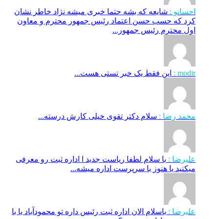
احسانو :
شایعه که بشه حتما خبری میشه نژاد خاطر نشان
کرد که حسب حسن اعتماد رئیس جمهور محترم و معاون
اول محترم رئیس جمهور...
modir :
این فقط یک خبر تستی هست...
محمد رضا :
سلام دکتر تقوی خیلی کارش درسته...
علیرضا :
با سلام لطفا ریاست جدید ا اداره ثبت‌ رو معرفی
میکنید یا هنوز با سرپرست اداره‌ میشه...
علیرضا :
باسلام الان اداره ثبت رئیس داره تو محمودآباد یا با