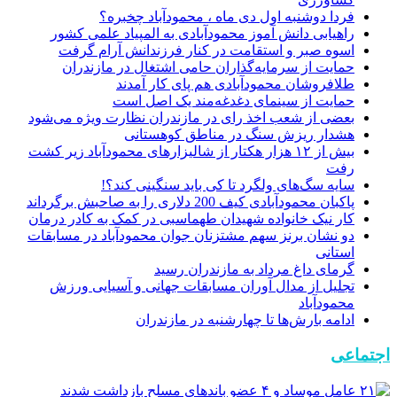
فردا دوشنبه اول دی ماه ، محمودآباد چخبره؟
راهیابی دانش آموز محمودآبادی به المپیاد علمی کشور
اسوه صبر و استقامت در کنار فرزندانش آرام گرفت
حمایت از سرمایه‌گذاران حامی اشتغال در مازندران
طلافروشان محمودآبادی هم پای کار آمدند
حمایت از سینمای دغدغه‌مند یک اصل است
بعضی از شعب اخذ رای در مازندران نظارت ویژه می‌شود
هشدار ریزش سنگ در مناطق کوهستانی
بیش از ۱۲ هزار هکتار از شالیزارهای محمودآباد زیر کشت
رفت
سایه سگ‌های ولگرد تا کی باید سنگینی کند؟!
پاکبان محمودآبادی کیف 200 دلاری را به صاحبش برگرداند
کار نیک خانواده شهیدان طهماسبی در کمک به کادر درمان
دو نشان برنز سهم مشتزنان جوان محمودآباد در مسابقات
استانی
گرمای داغ مرداد به مازندران رسید
تجلیل از مدال آوران مسابقات جهانی و آسیایی ورزش
محمودآباد
ادامه بارش‌ها تا چهارشنبه در مازندران
اجتماعی