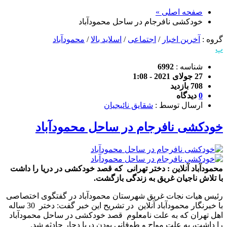
صفحه اصلی »
خودکشی نافرجام در ساحل محمودآباد
گروه :
آخرین اخبار
/
اجتماعی
/
اسلاید بالا
/
محمودآباد
پ
شناسه :
6992
27 جولای 2021 - 1:08
708 بازدید
0
دیدگاه
ارسال توسط :
شقایق نائیجیان
خودکشی نافرجام در ساحل محمودآباد
محمودآباد آنلاین : دختر تهرانی که قصد خودکشی در دریا را داشت
با تلاش ناجیان غریق به زندگی بازگشت.
رئیس هیات نجات غریق شهرستان محمودآباد در گفتگوی اختصاصی
با خبرنگار محمودآباد آنلاین در تشریح این خبر گفت: دختر 30 ساله
اهل تهران که به علت نامعلوم قصد خودکشی در ساحل محمودآباد
را داشت، به علت مواج و طوفانی بودن دریا دچار حادثه شد.