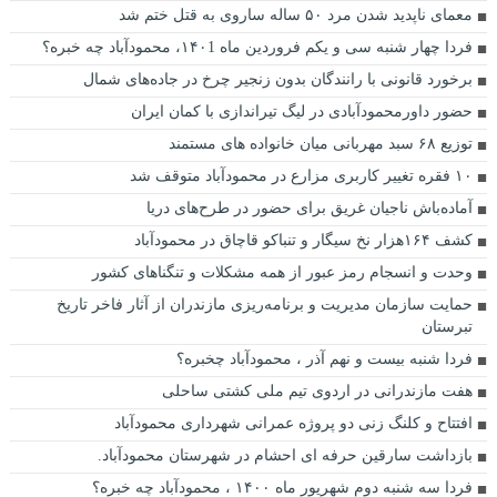
معمای ناپدید شدن مرد ۵۰ ساله ساروی به قتل ختم شد
فردا چهار شنبه سی و یکم فروردین ماه ۱۴۰1، محمودآباد چه خبره؟
برخورد قانونی با رانندگان بدون زنجیر چرخ در جاده‌های شمال
حضور داورمحمودآبادی در لیگ تیراندازی با کمان ایران
توزیع ۶۸ سبد مهربانی میان خانواده های مستمند
۱۰ فقره تغییر کاربری مزارع در محمودآباد متوقف شد
آماده‌باش ناجیان غریق برای حضور در طرح‌های دریا
كشف ۱۶۴هزار نخ سیگار و تنباکو قاچاق در محمودآباد
وحدت و انسجام رمز عبور از همه مشکلات و تنگناهای کشور
حمایت سازمان مدیریت و برنامه‌ریزی مازندران از آثار فاخر تاریخ
تبرستان
فردا شنبه بیست و نهم آذر ، محمودآباد چخبره؟
هفت مازندرانی در اردوی تیم ملی کشتی ساحلی
افتتاح و کلنگ زنی دو پروژه عمرانی شهرداری محمودآباد
بازداشت سارقین حرفه ای احشام در شهرستان محمودآباد.
فردا سه شنبه دوم شهریور ماه ۱۴۰۰ ، محمودآباد چه خبره؟