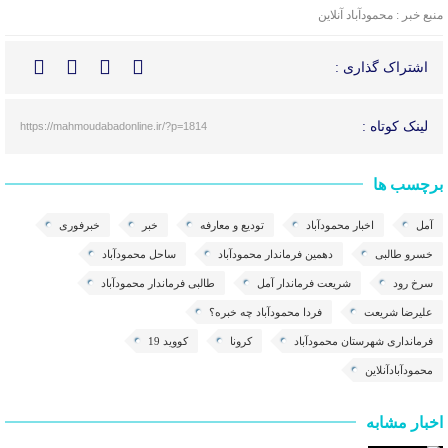
منبع خبر : محمودآباد آنلاین
اشتراک گذاری :
لینک کوتاه :
https://mahmoudabadonline.ir/?p=1814
برچسب ها
آمل
اخبار محمودآباد
تودیع و معارفه
خبر
خبرفوری
خسرو طالبی
دهمین فرماندار محمودآباد
ساحل محمودآباد
سرخ رود
شریعت فرماندار آمل
طالبی فرماندار محمودآباد
علیرضا شریعت
فردا محمودآباد چه خبره؟
فرمانداری شهرستان محمودآباد
کرونا
کووید 19
محمودآبادآنلاین
اخبار مشابه