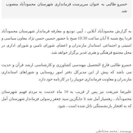
خسرو طالبی به عنوان سرپرست فرمانداری شهرستان محمودآباد منصوب
شد.
به گزارش محمودآباد آنلاین ، آیین تودیع و معارفه فرماندار شهرستان محمودآباد
فردا پنج شنبه 8 آبان ساعت 10:30 صبح با حضور حسین حسن نژاد معاون سیاسی و
امنیتی و اجتماعی استاندار مازندران و اعضای شورای تامین و شورای اداری در
محل مجتمع فرهنگی و هنری غدیر برگزار خواهد شد.
خسرو طالبی فارغ التحصیل مهندسی کشاورزی و کارشناسی ارشد قرآن و حدیث
می باشد که پیش از این مدیرکل دفتر امور روستایی و شوراهای استانداری
مازندران و معاونت فرمانداری جویبار را در کارنامه خود دارد.
علیرضا شریعت نیز پس از قریب به 16 ماه خدمت به مردم فهیم شهرستان
محمودآباد ، رهسپار آمل شد تا جایگزین سید جعفر رسولی فرماندار شهرستان آمل
که به افتخار بازنشستگی نائل شده است ، شود.
نویسنده : محمد محتاطی