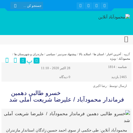
گروه :
آخرین اخبار
/
استان ها
/
اسلاید بالا
/
پیشنهاد سردبیر
/
سیاسی
/
مازندران و شهرستان ها
/
پ
محمودآباد
/
ویژه
شناسه :
1814
28 اکتبر 2020 - 11:10
2465 بازدید
0
دیدگاه
ارسال توسط :
رضا اکبری
خسرو طالبی دهمین
فرماندار محمودآباد / علیرضا شریعت آملی شد
محمودآباد آنلاین: طی حکمی از سوی احمد حسین زادگان استاندار مازندران