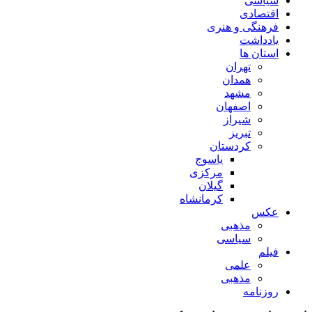
سیاسی
اقتصادی
فرهنگی و هنری
یادداشت
استان ها
تهران
همدان
مشهد
اصفهان
شیراز
تبریز
کردستان
یاسوج
مرکزی
گیلان
کرمانشاه
عکس
مذهبی
سیاسی
فیلم
علمی
مذهبی
روزنامه