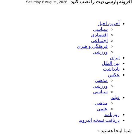
افزونه پارسی دیت را نصب کنید
|
Saturday, 8 August , 2026
آخرین اخبار
سیاسی
اقتصادی
اجتماعی
فرهنگی و هنری
ورزشی
ایران
بین الملل
یادداشت
عکس
مذهبی
ورزشی
سیاسی
فیلم
مذهبی
علمی
روزنامه
دریافت نسخه اندروید
شما اینجا هستید »