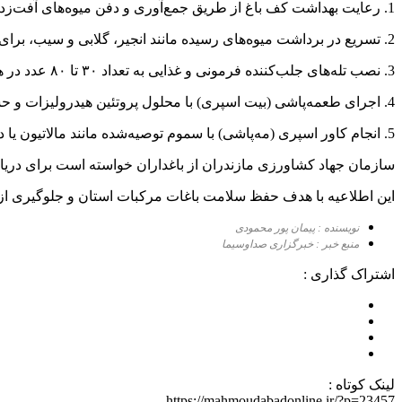
1. رعایت بهداشت کف باغ از طریق جمع‌آوری و دفن میوه‌های آفت‌زده و ریخته‌شده در عمق ۵۰ سانتی‌متری خاک، به‌عنوان اقدامی مؤثر در کاهش آلودگی.
2. تسریع در برداشت میوه‌های رسیده مانند انجیر، گلابی و سیب، برای قطع زنجیره میزبانی و کاهش جمعیت آفت.
3. نصب تله‌های جلب‌کننده فرمونی و غذایی به تعداد ۳۰ تا ۸۰ عدد در هر هکتار، با اولویت نصب روی ارقام نارنگی پیش‌رس برای شکار انبوه مگس‌ها.
4. اجرای طعمه‌پاشی (بیت اسپری) با محلول پروتئین هیدرولیزات و حشره‌کش مالاتیون، در صورت مشاهده روزانه ۱ تا ۲ عدد مگس در تله‌ها، با پاشش قطرات درشت روی تنه و شاخ و برگ درختان فاقد میوه.
5. انجام کاور اسپری (مه‌پاشی) با سموم توصیه‌شده مانند مالاتیون یا دیپترکس، در صورت شکار بیش از ۲ عدد مگس در هر تله، با مشاوره کارشناسان حفظ نباتات.
سازمان جهاد کشاورزی مازندران از باغداران خواسته است برای دریاف
این اطلاعیه با هدف حفظ سلامت باغات مرکبات استان و جلوگیری ا
نویسنده : پیمان پور محمودی
منبع خبر : خبرگزاری صداوسیما
اشتراک گذاری :
لینک کوتاه :
https://mahmoudabadonline.ir/?p=23457