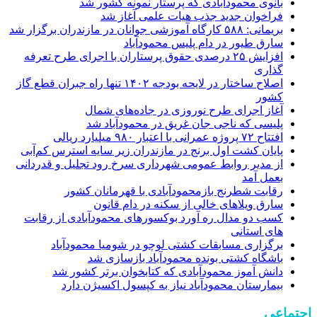
بانوی محمودآبادی که پرستار نمونه کشور شد
‌فراخوان جدید جذب هیات علمی آغاز شد
بریمانی: ۵۸۸ کارگاه آموزشی جوانان در مازندران برگزار شد
سارق طیور در دام پلیس محمودآباد
افزایش ۲۵ درصدی حقوق پرستاران با اجرای طرح تعرفه
گذاری
اصلاح ساختار در لایحه بودجه ۱۴۰۲ تنها راه جبران قطع گاز
کشور
آغاز اجرای طرح نوروزی در جاده‌های شمال
پلیسی که ناجی جان غریق در محمودآباد شد
افتتاح ۷۲ پروژه عمرانی با اعتبار ۹۸۰ میلیارد ریالی
پایان کشت اول برنج در مازندران زیر سایه استرس کم‌آبی
از مدیر روابط عمومی شهرداری سرخ رود تجلیل و قدردانی
بعمل آمد
رقابت شطرنج بازمحمودآبادی با قهرمانان کشور
سارق ویلاهای خالی از سکنه در دام قانون
کسب دو مدال ره آورد بوکسورهای محمودآبادی از رقابت
های استانی
برگزاری مسابقات کشتی لوچو در شومیا محمودآباد
باشگاه کشتی بونده محمودآباد بازسازی شد
دانش آموز محمودآبادی که کتابخوان برتر کشور شد
بیمارستان محمودآباد نیاز به کپسول اکسیژن دارد
اجتماعی