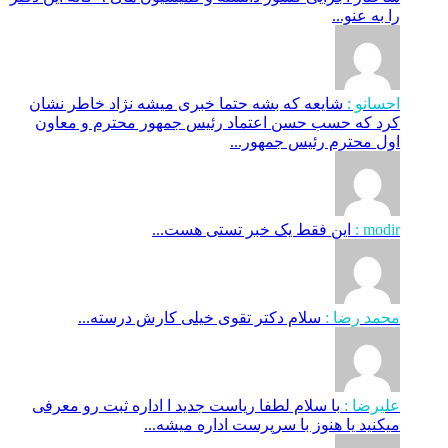
را به عنو...
احسانو :
شایعه که بشه حتما خبری میشه نژاد خاطر نشان
کرد که حسب حسن اعتماد رئیس جمهور محترم و معاون
اول محترم رئیس جمهور...
modir :
این فقط یک خبر تستی هست...
محمد رضا :
سلام دکتر تقوی خیلی کارش درسته...
علیرضا :
با سلام لطفا ریاست جدید ا اداره ثبت‌ رو معرفی
میکنید یا هنوز با سرپرست اداره‌ میشه...