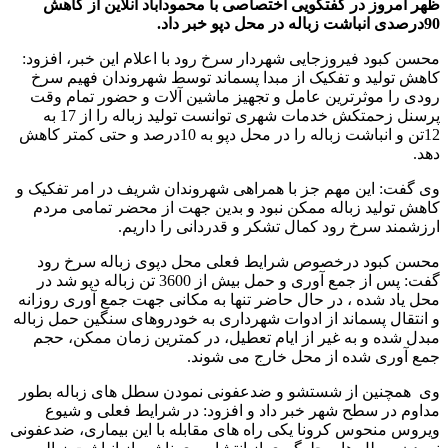
ظهر امروز در گفتگویی اختصاصی با محمودآباد آنلاین از کاهش
90درصدی انباشت زباله در محل دپو خبر داد.
محسن کبود فیروزجایی شهردار سرخ رود با اعلام این خبر، افزود:
کاهش تولید و تفکیک از مبدا پسماند توسط شهروندان فهیم سرخ
رودی را موثرترین عامل و تجهیز ماشین آلات و حضور تمام وقت
پرسنل زحمتکش خدمات شهری توانست تولید زباله را از 17 به
12تن و انباشت زباله را در محل دپو به 10درصد و حتی کمتر کاهش
دهد.
وی گفت: این مهم جز با همراهی شهروندان شریف در امر تفکیک و
کاهش تولید زباله ممکن نبود و بدین جهت از محضر تمامی مردم
ارزشمند سرخ رود کمال تشکر و قدردانی را داریم.
محسن کبود درخصوص شرایط فعلی محل دپوی زباله سرخ رود
گفت: پس از جمع آوری و حمل بیش از 3600 تن زباله دپو شد در
محل یاد شده ، در حال حاضر تنها به مکانی جهت جمع آوری روزانه
و انتقال پسماند از ادوات شهرداری به خودروهای سنگین حمل زباله
مبدل شده و به غیر از ایام تعطیل، در کمترین زمان ممکن، حجم
جمع آوری شده از محل خارج می شوند.
وی همچنین از شستشو و ضدعفونی نمودن سطل های زباله بطور
مداوم در سطح شهر خبر داد و افزود: در شرایط فعلی و شیوع
ویروس منحوس کرونا یکی راه های مقابله با این بیماری، ضدعفونی