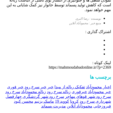
نمودن سطل ها و جلوگیری از انتشار بوی ناشی از انباشت زباله
است که کاهش تولید پسماند توسط خانوار نیز کمک شایانی به این
مهم خواهد نمود.
نویسنده : رضا اکبری
منبع خبر : محمودآباد آنلاین
اشتراک گذاری :
لینک کوتاه :
https://mahmoudabadonline.ir/?p=2369
برچسب ها
اخبار محمودآباد
تفکبک رباله از مبدا
خبر
خبر سرخ رود
خبر فوری
خبر محمودآباد
خبرفوری
زباله سرخ رود
زباله محمودآباد
سرخ رود
سرخ رود شهر قوهای مهاجر
سرخ رود شهر گردشگری چهارفصل
شهرداری سرخ رود
کرونا
کووید 19
ماسک بزنیم
محسن کبود
فیروزجایی
محمودآباد آنلاین
مدیریت پسماند