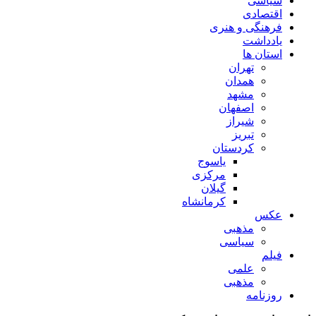
سیاسی
اقتصادی
فرهنگی و هنری
یادداشت
استان ها
تهران
همدان
مشهد
اصفهان
شیراز
تبریز
کردستان
یاسوج
مرکزی
گیلان
کرمانشاه
عکس
مذهبی
سیاسی
فیلم
علمی
مذهبی
روزنامه