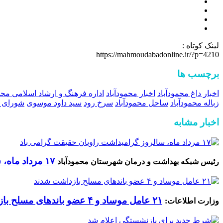
لینک کوتاه :
https://mahmoudabadonline.ir/?p=4210
برچسب ها
اخبار داغ محمودآباد
اخبار محمودآباد
اداره فرهنگ و ارشاد اسلامی محم
زباله محمودآباد
ساحل محمودآباد
سرخ رود
سید داود موسوی
شورای 
اخبار مشابه
۱۷ مرداد ماه، سالروز گرامیداشت راویان حقیقت گرامی باد
رئیس شبکه بهداشت و درمان شهرستان محمودآباد
۲۱ عامل موساد و ۴ عضو باند‌های مسلح بازداشت شدند
وزارت اطلاعات: