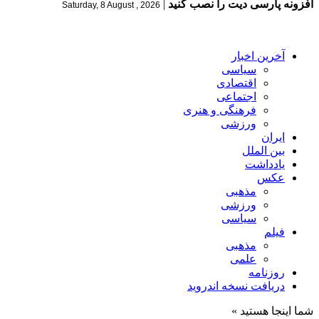
افزونه پارسی دیت را نصب کنید
|
Saturday, 8 August , 2026
آخرین اخبار
سیاسی
اقتصادی
اجتماعی
فرهنگی و هنری
ورزشی
ایران
بین الملل
یادداشت
عکس
مذهبی
ورزشی
سیاسی
فیلم
مذهبی
علمی
روزنامه
دریافت نسخه اندروید
شما اینجا هستید »