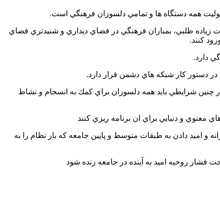
مسئوليت همه دستگاه ها و تمامي دلسوزان فرهنگي است.
 زياده طلبي، بمباران فرهنگي در فضاي ديداري و شنيدتري فضاي
ود كنند.
ي دارد.
 در دستور كار شبكه هاي دشمن قرار دارد.
:در چنين شرايطي بايد همه دلسوزان براي كمك به انسجام و نشاط
ي معنوي و دنيايي براي ان برنامه ريزي كنند
انه و اميد دادن به طبقات متوسط و پايين جامعه كه بار نظام را به
ت فشار روحيه اميد به آينده در جامعه زنده شود