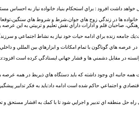
ال خواهد داشت افرود : براي استحكام بنياد خانواده نياز به احساس 
انواده ها در زندگي زوج هاي جوان،شرط و شروط هاي سنگين،توقعات
هنگي، صاحبان قلم و ادارات داراي نقش تعليم و تربيتي به اين عرصه ور
ك جامعه زنده براي ادامه حيات خود نياز به نشاط اجتماعي و سرزندگ
ر عرصه هاي گوناگون با تمام امكانات و ابزارهاي بين المللي و داخلي
د توانسته در مقابل دشمني ها و فشار جهاني ايستادگي كرده است افزود
 همه جانبه اي وجود داشته كه بايد دستگاه هاي ذيربط در همه عرصه ها
اقتصادي و اجتماعي حاكم شده است ادامه داد:بايد به فكر تدابير پيشگير
راه حل منطقه اي تدبير و اجرايي شود تا با كمك به اقشار مستحق و تح