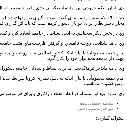
وي بابيان اينكه خروجي اين تهاجمات نگراني جدي را در جامعه به دنب
حجت الاسلام سيد داود موسوي گفت: سخت گيري در ازدواج، دخالت خ
مجازي شرايط را براي جوانان دشوار كرده است كه بايد اثر گذاران فر
وي در بخش ديگر سخنانش به ايجاد نشاط در جامعه اشاره كرد و گفت:ي
وي ادامه داد:ايجاد روحيه نااميدي و گرفتن ظرفيت هاي مثبت جامعه د
امام جمعه محمودآباد با بيان اينكه كشور اسلامي ما با روحيه و امي
جهت دار جامعه همه توان خود را بكار گيرند.
وي ادامه داد: در فرهنگ ديني ما براي نشاط و شادابي جامعه دستورات
امام جمعه محمودآباد با بيان اينكه به دليل بيماري كرونا شرايط جديد 
دوش كشيده اند،باشيم.
وي افزود: بايد اين مساله در ابعاد مختلف واكاوي و براي هر موضوعي 
نویسنده : شقایق ناییجیان
منبع خبر : محمودآباد آنلاین
اشتراک گذاری :