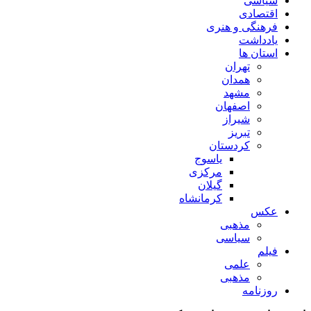
سیاسی
اقتصادی
فرهنگی و هنری
یادداشت
استان ها
تهران
همدان
مشهد
اصفهان
شیراز
تبریز
کردستان
یاسوج
مرکزی
گیلان
کرمانشاه
عکس
مذهبی
سیاسی
فیلم
علمی
مذهبی
روزنامه