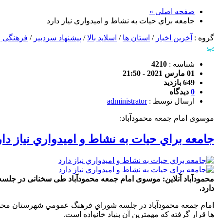
صفحه اصلی »
جامعه براي حيات به نشاط و اميدواري نياز دارد
گروه :
آخرین اخبار
/
استان ها
/
اسلاید بالا
/
پیشنهاد سردبیر
/
فرهنگی و
پ
شناسه :
4210
01 مارس 2021 - 21:50
649 بازدید
0
دیدگاه
ارسال توسط :
administrator
موسوی امام جمعه محمودآباد:
جامعه براي حيات به نشاط و اميدواري نياز دار
محمودآباد آنلاین: موسوی امام جمعه محمودآباد طی سخنانی در جلسه
دارد.
امام جمعه محمودآباد در جلسه شوراي فرهنگ عمومي شهرستان محمودآب
ها قرار گرفته كه مهمترين آن بنياد خانواده است.