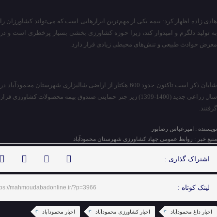
هادی زاده اظهار کرد: بیمه یکی از مهم‌ترین ابزار‌هایی است که می‌تواند کشاورزان را
به تولید دلگرم و امیدوار کند، زیرا حوزه کشاورزی بخشی بسیار پرخطری است و در
معرض حوادث طبیعی و تنش‌های محیطی زیادی قرار دارد.
شایان ذکر است تاکنون حدود 600 هکتار از اراضی شالیزاری شهرستان محمودآباد در
سال زراعی جدید (1400-1399) زیر چتر حمایتی صندوق بیمه محصولات کشاورزی قرار
گرفتند.
نویسنده : امیرعباس رضاپور
منبع خبر : روابط عمومی جهاد کشاورزی شهرستان محمودآباد
اشتراک گذاری :
لینک کوتاه :
tps://mahmoudabadonline.ir/?p=3966
اخبار داغ محمودآباد
اخبار کشاورزی محمودآباد
اخبار محمودآباد