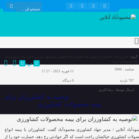
گروه :
آخرین اخبار
/
اجتماعی
/
استان ها
/
اسلاید بالا
/
اقتصادی
/
پیشنهاد سردبیر
/
مازندران و شهرستان
پ
ها
/
محمودآباد
/
ویژه
شناسه :
3966
11 فوریه 2021 - 17:27
787 بازدید
0
دیدگاه
ارسال توسط :
رضا اکبری
توصیه به کشاورزان برای
بیمه محصولات کشاورزی
ودآباد آنلاین / مدیر جهاد کشاورزی محمودآباد گفت: کشاورزان با بیمه انواع
ولات کشاورزی خیالشان راحت است که اگر حوادثی رخ دهد، خسارت خود را از