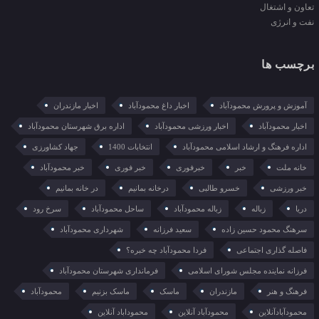
تعاون و اشتغال
نفت و انرژی
برچسب ها
آموزش و پرورش محمودآباد
اخبار داغ محمودآباد
اخبار مازندران
اخبار محمودآباد
اخبار ورزشی محمودآباد
اداره برق شهرستان محمودآباد
اداره فرهنگ و ارشاد اسلامی محمودآباد
انتخابات 1400
جهاد کشاورزی
خانه ملت
خبر
خبرفوری
خبر فوری
خبر محمودآباد
خبر ورزشی
خسرو طالبی
درخانه بمانیم
در خانه بمانیم
دریا
زباله
زباله محمودآباد
ساحل محمودآباد
سرخ رود
سرهنگ محمود حسین زاده
سعید فرزانه
شهرداری محمودآباد
فاصله گذاری اجتماعی
فردا محمودآباد چه خبره؟
فرزانه نماینده مجلس شورای اسلامی
فرمانداری شهرستان محمودآباد
فرهنگ و هنر
مازندران
ماسک
ماسک بزنیم
محمودآباد
محمودآبادآنلاین
محمودآباد آنلاین
محموداباد آنلاین