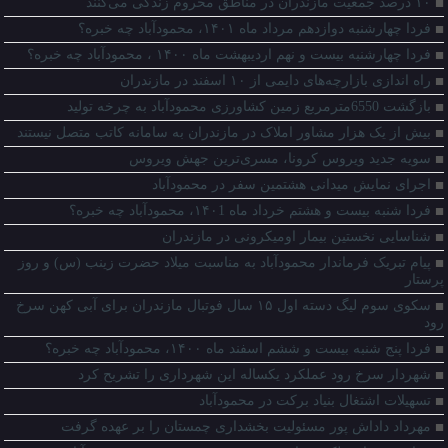
۱۰ درصد جمعیت مازندران در مناطق محروم زندگی می‌کنند
فردا چهارشنبه دوازدهم مرداد ماه ۱۴۰۱، محمودآباد چه خبره؟
فردا چهارشنبه بیست و نهم اردیبهشت ماه ۱۴۰۰ ، محمودآباد چه خبره؟
راه اندازی بازارچه‌های دایمی از ۱۰ اسفند در مازندران
بازگشت 6550مترمربع زمین کشاورزی محمودآباد به چرخه تولید
بیش از یک هزار مشاور املاک در مازندران به سامانه کاتب متصل نیستند
سویه جدید ویروس کرونا، مسری‌ترین جهش ویروس
اجرای نمایش میدانی هشتمین سفر در محمودآباد
فردا شنبه بیست و هشتم خرداد ماه ۱۴۰1، محمودآباد چه خبره؟
شناسایی نخستین بیمار اومیکرونی در مازندران
پیام تبریک فرماندار محمودآباد به مناسبت میلاد حضرت زینب (س) و روز
پرستار
سکوی سوم لیگ دسته اول ۱۵ سال فوتبال مازندران برای آبی کهن سرخ
رود
فردا پنج شنبه بیست و ششم اسفند ماه ۱۴۰۰، محمودآباد چه خبره؟
شهردار سرخ رود عملکرد یکساله این شهرداری را تشریح کرد
تسهیلات اشتغال بنیاد برکت در محمودآباد
مهرداد داداش پور مسئولیت بخشداری چمستان را بر عهده گرفت