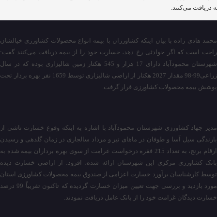
ه دریافت می‌کنند.
محمد هادی زاده با بیان اینکه کشاورزان با بیمه انواع محصولات کشاورزی خیالشان
راحت است که اگر حوادثی رخ دهد، خسارت خود را از بیمه دریافت می‌کنند گفت:
شهرستان محمودآباد دارای 17 هزار و 545 هکتار زمین شالیزاری بوده که در سال
زراعی99-98 مقدار 2027 هکتار از اراضی شالیزاری توسط 1659 نفر بهره بردار تحت
پوشش بیمه محصولات کشاورزی قرار گرفت.
مدیر جهاد كشاورزي شهرستان محمودآباد با اشاره به اینکه وقوع خسارت ناشی از
بارندگی سیل آسا و طوفان در ماهای تیر و مرداد سالجاری در زمان گلدهی و رسیدن
ارقام برنج، به تعداد 215 فقره درخواست غرامت از سوی بهره برداران بیمه شده به
بانک کشاورزی مرکزی این شهرستان ارائه شده، افزود: از اراضی خسارت دیده
توسط کارشناسان برآورد خسارت اعزامی از صندوق بیمه محصولات کشاورزی استان
مورد بازدید و بررسی جهت تعیین میزان خسارت گردیده که تاکنون تقریباً 99 درصد
خسارت دیدگان غرامت خود را از بانک عامل دریافت نمودند.