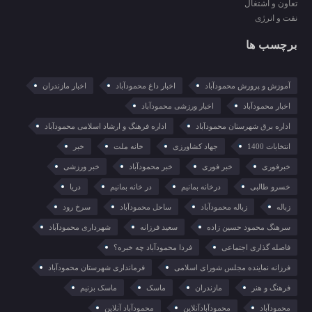
تعاون و اشتغال
نفت و انرژی
برچسب ها
آموزش و پرورش محمودآباد
اخبار داغ محمودآباد
اخبار مازندران
اخبار محمودآباد
اخبار ورزشی محمودآباد
اداره برق شهرستان محمودآباد
اداره فرهنگ و ارشاد اسلامی محمودآباد
انتخابات 1400
جهاد کشاورزی
خانه ملت
خبر
خبرفوری
خبر فوری
خبر محمودآباد
خبر ورزشی
خسرو طالبی
درخانه بمانیم
در خانه بمانیم
دریا
زباله
زباله محمودآباد
ساحل محمودآباد
سرخ رود
سرهنگ محمود حسین زاده
سعید فرزانه
شهرداری محمودآباد
فاصله گذاری اجتماعی
فردا محمودآباد چه خبره؟
فرزانه نماینده مجلس شورای اسلامی
فرمانداری شهرستان محمودآباد
فرهنگ و هنر
مازندران
ماسک
ماسک بزنیم
محمودآباد
محمودآبادآنلاین
محمودآباد آنلاین