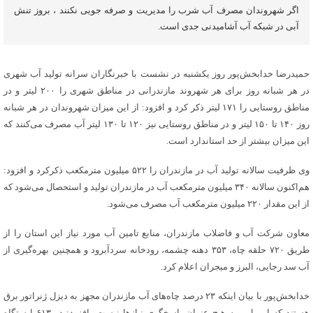
اگر شهروندان مصرف آب شرب را مدیریت و صرفه جویی نکنند ، بروز تنش
آبی در شبکه آب آشامیدنی جدی است.
حمیدرضا خدابخش‌پور روز یکشنبه در نشست با خبرنگاران سرانه تولید آب شهری
در هر شبانه روز برای هر شهروند مازندرانی در مناطق شهری را ۲۰۰ لیتر و در
مناطق روستایی را ۱۷۱ لیتر ذکر کرد و افزود: از این میزان شهروندان در هر شبانه
روز ۱۴۰ تا ۱۵۰ لیتر و در مناطق روستایی نیز ۱۲۰ تا ۱۳۰ لیتر آب مصرف می‌کنند که
این میزان بیشتر از حد استاندارد است.
وی ظرفیت سالانه تولید آب در مازندران را ۵۲۲ میلیون مترمکعب ذکرکرد و افزود:
هم‌اکنون سالانه ۳۴۰ میلیون مترمکعب آب در مازندران تولید و استحصال می‌شود که
از این مقدار ۲۲۰ میلیون مترمکعب آب مصرف می‌شود.
معاون شرکت آب و فاضلاب مازندران، منابع تامین آب مورد نیاز این استان را از
طریق ۷۲۰ حلقه چاه، ۳۵۳ دهنه چشمه، رودخانه سردآبرود و همچنین بهره‌گیری از
آب سد رجایی، البرز و میجران اعلام کرد.
خدابخش‌پور با بیان اینکه ۲۳ درصد چاه‌های آب مازندران مجهز به دیزل ژنراتور برق
هستند که این امر به هیچ عنوان پاسخگوی نیازها نیست، افزود: در ۶۱۳ ایستگاه