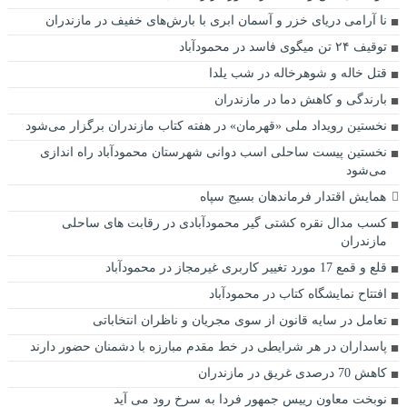
نا آرامی دریای خزر و آسمان ابری با بارش‌های خفیف در مازندران
توقیف ۲۴ تن میگوی فاسد در محمودآباد
قتل خاله و شوهرخاله در شب يلدا
بارندگی و کاهش دما در مازندران
نخستین رویداد ملی «قهرمان» در هفته کتاب مازندران برگزار می‌شود
نخستین پیست ساحلی اسب دوانی شهرستان محمودآباد راه اندازی
می‌شود
همایش اقتدار فرماندهان بسیج سپاه
کسب مدال نقره کشتی گیر محمودآبادی در رقابت های ساحلی
مازندران
قلع و قمع 17 مورد تغییر کاربری غیرمجاز در محمودآباد
افتتاح نمایشگاه کتاب در محمودآباد
تعامل در سایه قانون از سوی مجریان و ناظران انتخاباتی
پاسداران در هر شرایطی در خط مقدم مبارزه با دشمنان حضور دارند
کاهش 70 درصدی غریق در مازندران
نوبخت معاون رییس جمهور فردا به سرخ رود می آید