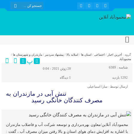
گروه :
آخرین اخبار
/
اجتماعی
/
استان ها
/
اسلاید بالا
/
پیشنهاد سردبیر
/
مازندران و شهرستان ها
/
پ
محمودآباد
شناسه :
6389
28 ژوئن 2021 - 0:04
1292 بازدید
1
دیدگاه
ارسال توسط :
سارا اسماعیلی
تنش آبی در مازندران به
مصرف كنندگان خانگی رسيد
محمودآباد آنلاین/معاون بهره‌برداری و توسعه شرکت آب و فاضلاب مازندران
با اشاره به افزایش دمای هوای استان و بالا رفتن میزان مصرف آب ، گفت :