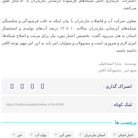
اعتبارات، بازسازی کامل شبکه‌های فرسوده آبرسانی مازندران تا ۵۰ سال طول
می‌کشد.
معاون شرکت آب و فاضلاب مازندران با بیان اینکه به علت فرسودگی و شکستگی
شبکه‌های آبرسانی مازندران سالانه ۱۰ تا ۱۲ درصد آب‌های تولیدی و استحصال
استان به هدر می‌رود، گفت: تخصیص اعتبار مورد نیاز برای مرمت و اصلاح شبکه‌ها،
امری لازم و ضروری است و مسوولان و متولیان امر باید به این امر مهم توجه کافی
داشته باشند.
نویسنده : سارا اسماعیلی
منبع خبر : محمودآباد آنلاین
اشتراک گذاری :
لینک کوتاه :
https://mahmoudabadonline.ir/?p=6389
برچسب ها
اخبار استان
استان مازندران
تنش آبی
تولید آب
خبر