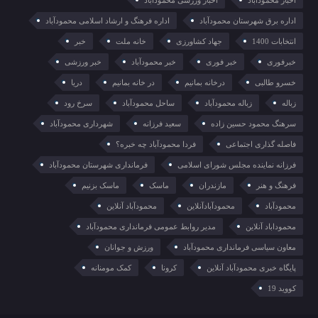
اداره برق شهرستان محمودآباد
اداره فرهنگ و ارشاد اسلامی محمودآباد
انتخابات 1400
جهاد کشاورزی
خانه ملت
خبر
خبرفوری
خبر فوری
خبر محمودآباد
خبر ورزشی
خسرو طالبی
درخانه بمانیم
در خانه بمانیم
دریا
زباله
زباله محمودآباد
ساحل محمودآباد
سرخ رود
سرهنگ محمود حسین زاده
سعید فرزانه
شهرداری محمودآباد
فاصله گذاری اجتماعی
فردا محمودآباد چه خبره؟
فرزانه نماینده مجلس شورای اسلامی
فرمانداری شهرستان محمودآباد
فرهنگ و هنر
مازندران
ماسک
ماسک بزنیم
محمودآباد
محمودآبادآنلاین
محمودآباد آنلاین
محموداباد آنلاین
مدیر روابط عمومی فرمانداری محمودآباد
معاون سیاسی فرمانداری محمودآباد
ورزش و جوانان
پایگاه خبری محمودآباد آنلاین
کرونا
کمک مومنانه
کووید 19