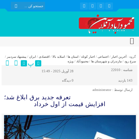
گروه :
آخرین اخبار
/
اجتماعی
/
اخبار کوتاه
/
استان ها
/
اسلاید بالا
/
اقتصادی
/
ایران
/
پیشنهاد سردبیر
/
پ
سرخ رود
/
مازندران و شهرستان ها
/
محمودآباد
/
ویژه
شناسه :
22010
28 آوریل 2025 - 15:49
143 بازدید
0
دیدگاه
ارسال توسط :
administrator
تعرفه جدید برق ابلاغ شد؛
افزایش قیمت از اول خرداد