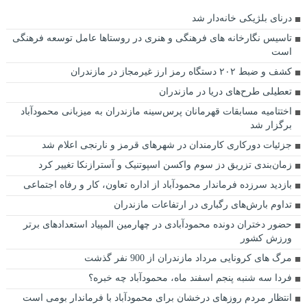
درنای بلژیکی خانه‌دار شد
تاسیس نگارخانه های فرهنگی و هنری در روستاها عامل توسعه فرهنگی
است
کشف و ضبط ۲۰۲ دستگاه رمز ارز غیرمجاز در مازندران
تعطیلی طرح‌های دریا در مازندران
اختتامیه مسابقات قهرمانان پرس‌سینه مازندران به میزبانی محمودآباد
برگزار شد
جزئیات دورکاری کارمندان در شهرهای قرمز و نارنجی اعلام شد
زمان‌بندی تزریق دز سوم واکسن اسپوتنیک و آسترازنکا تغییر کرد
بازدید سرزده فرماندار محمودآباد از اداره تعاون، کار و رفاه اجتماعی
تداوم بارش‌های رگباری در ارتفاعات مازندران
حضور دختران دونده محمودآبادی در چهارمین المپیاد استعدادهای برتر
ورزش کشور
مرگ های کرونایی مرداد مازندران از 900 نفر گذشت
فردا سه شنبه پنجم اسفند ماه، محمودآباد چه خبره؟
انتظار مردم روزهای درخشان برای محمودآباد با فرماندار بومی است