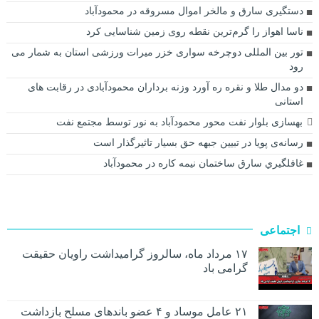
دستگیری سارق و مالخر اموال مسروقه در محمودآباد
ناسا اهواز را گرم‌ترین نقطه روی زمین شناسایی کرد
تور بین المللی دوچرخه سواری خزر میرات ورزشی استان به شمار می
رود
دو مدال طلا و نقره ره آورد وزنه برداران محمودآبادی در رقابت های
استانی
بهسازی بلوار نفت محور محمودآباد به نور توسط مجتمع نفت
رسانه‌ی پویا در تبیین جبهه حق بسیار تاثیرگذار است
غافلگيري سارق ساختمان نيمه کاره در محمودآباد
اجتماعی
۱۷ مرداد ماه، سالروز گرامیداشت راویان حقیقت
گرامی باد
۲۱ عامل موساد و ۴ عضو باند‌های مسلح بازداشت