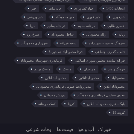
انتخابات 1400
جهاد کشاورزی
خانه ملت
خبر
خبرفوری
خبر فوری
خبر محمودآباد
خبر ورزشی
خسرو طالبی
درخانه بمانیم
در خانه بمانیم
دریا
زباله
زباله محمودآباد
ساحل محمودآباد
سرخ رود
سرهنگ محمود حسین زاده
سعید فرزانه
شهرداری محمودآباد
فاصله گذاری اجتماعی
فردا محمودآباد چه خبره؟
فرزانه نماینده مجلس شورای اسلامی
فرمانداری شهرستان محمودآباد
فرهنگ و هنر
مازندران
ماسک
ماسک بزنیم
محمودآباد
محمودآبادآنلاین
محمودآباد آنلاین
محموداباد آنلاین
مدیر روابط عمومی فرمانداری محمودآباد
معاون سیاسی فرمانداری محمودآباد
ورزش و جوانان
پایگاه خبری محمودآباد آنلاین
کرونا
کمک مومنانه
کووید 19
خوراک
آب و هوا
قیمت ها
اوقات شرعی