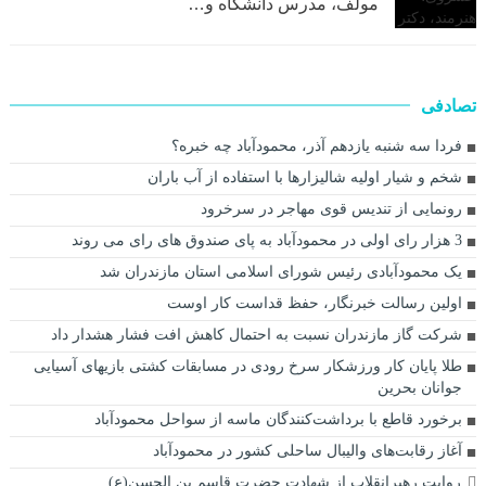
مولف، مدرس دانشگاه و…
تصادفی
فردا سه شنبه یازدهم آذر، محمودآباد چه خبره؟
شخم و شیار اولیه شالیزار‌ها با استفاده از آب باران
رونمایی از تندیس قوی مهاجر در سرخرود
3 هزار رای اولی در محمودآباد به پای صندوق های رای می روند
یک محمودآبادی رئیس شورای اسلامی استان مازندران شد
اولین رسالت خبرنگار، حفظ قداست کار اوست
شرکت گاز مازندران نسبت به احتمال کاهش افت فشار هشدار داد
طلا پایان کار ورزشکار سرخ رودی در مسابقات کشتی بازیهای آسیایی
جوانان بحرین
برخورد قاطع با برداشت‌کنندگان ماسه از سواحل محمودآباد
آغاز رقابت‌های والیبال ساحلی کشور در محمودآباد
روایت رهبرانقلاب از شهادت حضرت قاسم بن الحسن(ع)