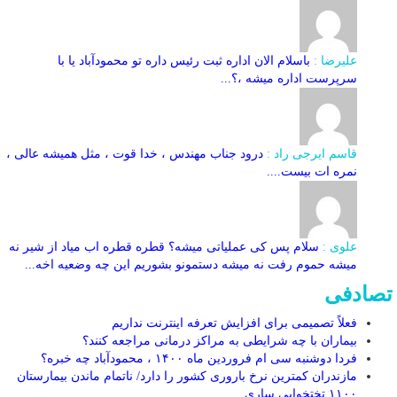
علیرضا :
باسلام الان اداره ثبت رئیس داره تو محمودآباد یا با
سرپرست اداره میشه ،؟...
قاسم ایرجی راد :
درود جناب مهندس ، خدا قوت ، مثل همیشه عالی ،
نمره ات بیست....
علوی :
سلام پس کی عملیاتی میشه؟ قطره قطره اب میاد از شیر نه
میشه حموم رفت نه میشه دستمونو بشوریم این چه وضعیه اخه...
تصادفی
فعلاً تصمیمی برای افزایش تعرفه اینترنت نداریم
بیماران با چه شرایطی به مراکز درمانی مراجعه کنند؟
فردا دوشنبه سی ام فروردین ماه ۱۴۰۰ ، محمودآباد چه خبره؟
مازندران کمترین نرخ باروری کشور را دارد/ ناتمام ماندن بیمارستان
۱۱۰۰ تختخوابی ساری