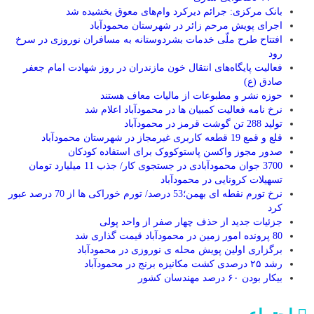
بانک مرکزی: جرائم دیرکرد وام‌‎های معوق بخشیده شد
اجرای پویش مرحم زائر در شهرستان محمودآباد
افتتاح طرح ملّی خدمات بشردوستانه به مسافران نوروزی در سرخ
رود
فعالیت پایگاه‌های انتقال خون مازندران در روز شهادت امام جعفر
صادق (ع)
حوزه نشر و مطبوعات از مالیات معاف هستند
نرخ نامه فعالیت کمبیان ها در محمودآباد اعلام شد
تولید 288 تن گوشت قرمز در محمودآباد
قلع و قمع 19 قطعه کاربری غیرمجاز در شهرستان محمودآباد
صدور مجوز واکسن پاستوکووک برای استفاده کودکان
3700 جوان محمودآبادی در جستجوی کار/ جذب 11 میلیارد تومان
تسهیلات کرونایی در محمودآباد
نرخ تورم نقطه ای بهمن؛53 درصد/ تورم خوراکی ها از 70 درصد عبور
کرد
جزئیات جدید از حذف چهار صفر از واحد پولی
80 پرونده امور زمین در محمودآباد قیمت گذاری شد
برگزاری اولین پویش محله ی نوروزی در محمودآباد
رشد ۲۵ درصدی کشت مکانیزه برنج در محمودآباد
بیکار بودن ۶۰ درصد مهندسان کشور