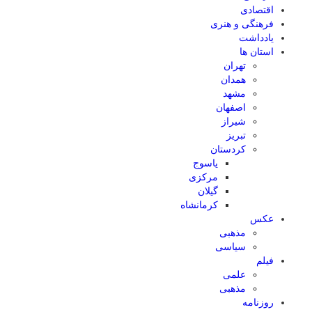
اقتصادی
فرهنگی و هنری
یادداشت
استان ها
تهران
همدان
مشهد
اصفهان
شیراز
تبریز
کردستان
یاسوج
مرکزی
گیلان
کرمانشاه
عکس
مذهبی
سیاسی
فیلم
علمی
مذهبی
روزنامه