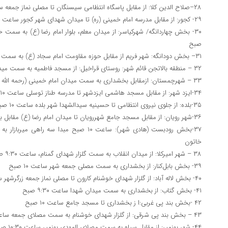
۲۸–صلاح الدین کلا: از مقابل پاسگاه انتظامی سیسنگان تا مصلی نماز جمعه سی سنگان ساعت ۱۰ صبح
۲۹- کجور: از مقابل مدرسه امام خمینی (ره) تا میدان شهدای شهر کجور ساعت ۱۰ صبح
صبح
۳۱– بخش دودانگه: شهر فریم از مقابل حوزه مقاومت امام سجاد (ع) به سمت مسجد جامع فریم ساعت ۰۰/۱۰ صبح
۳۲ – منطقه بالاتجن قائم شهر: روستای قراخیل: از مسجد فاطمیه به سمت میدان شهدا – ساعت ۹:۳۰ صبح
۳۳ – شهرچمستان: ازمقابل بخشداری به سمت میدان امام خمینی (رحمه الله علیه) ساعت ۱۰ صبح
۳۴-ایزد شهر: از مقابل مسجد هاشمی ایزدشهر تا مدرسه طناز توسلی ساعت ۱۰ صبح
۳۵-بلده: از جلوی نیروی انتظامی تا حسینیه سیدالشهدا شهر بلده ساعت ۱۰ صبح
۳۶-شهر رویان: از مقابل مسجد جامع شهررویان تا میدان امام رضا (ع) مقابل بانک سپه و بالعکس ساعت ۱۰ صبح
۳۷-بخش رودبست (هادی شهر): ساعت ۱۰ صبح مبدا سه 
خاتون
۳۸ – شهر امیرکلا: از میدان انقلاب به سمت گلزار شهدای گمنام، ساعت ۹:۳۰ صبح
۳۹- بخش بابل‌کنار: از بخشداری به سمت مصلی جمعه شهر ساعت ۱۰ صبح
۴۰- بخش لاله آباد: از گلزار شهدای خوشنام کارون تا مصلی نماز جمعه زرگرشهر ساعت ۱۰ صبح
۴۱- بخش گتاب: از بخشداری به سمت میدان شهدا ساعت ۹:۳۰ صبح
۴۲ -بخش بند پی غربی:ا ز بخشداری تا مسجد جامع ساعت ۱۰ صبح
۴۳ – بخش بند پی شرقی: از گلزار شهدای خوشنام به سمت مصلای جمعه ساعت ۹:۳۰ صبح
۴۴- شهر بهنمیر: از مقابل سپاه به سمت مصلای المهدی بهنمیر ساعت ۱۰:۳۰ صبح