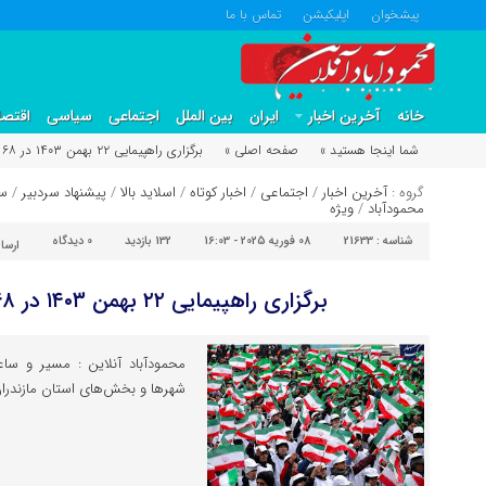
پیشخوان
اپلیکیشن
تماس با ما
خانه
آخرین اخبار
ایران
بین الملل
اجتماعی
سیاسی
اقتصا
شما اینجا هستید »
صفحه اصلی »
برگزاری راهپیمایی ۲۲ بهمن ۱۴۰۳ در ۶۸ نقطه مازندران
گروه :
آخرین اخبار
/
اجتماعی
/
اخبار کوتاه
/
اسلاید بالا
/
پیشنهاد سردبیر
/
س
محمودآباد
/
ویژه
شناسه :
21633
08 فوریه 2025 - 16:03
132 بازدید
0
دیدگاه
ارسا
برگزاری راهپیمایی ۲۲ بهمن ۱۴۰۳ در ۶۸ نقطه مازندران
شهر‌ها و بخش‌های استان مازندرا