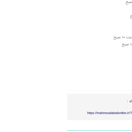
ه :
https://mahmoudabadonline.ir/