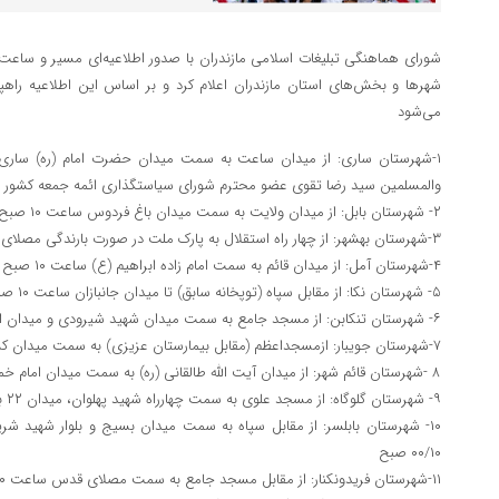
می‌شود
والمسلمین سید رضا تقوی عضو محترم شورای سیاستگذاری ائمه جمعه کشور
۲- شهرستان بابل: از میدان ولایت به سمت میدان باغ فردوس ساعت ۱۰ صبح
۳-شهرستان بهشهر: از چهار راه استقلال به پارک ملت در صورت بارندگی مصلای نماز جمعه ساعت ۱۰ صبح
۴-شهرستان آمل: از میدان قائم به سمت امام زاده ابراهیم (ع) ساعت ۱۰ صبح
۵- شهرستان نکا: از مقابل سپاه (توپخانه سابق) تا میدان جانبازان ساعت ۱۰ صبح
۶- شهرستان تنکابن: از مسجد جامع به سمت میدان شهید شیرودی و میدان امام (ره) ساعت ۰۰/۱۰ صبح
۷-شهرستان جویبار: ازمسجداعظم (مقابل بیمارستان عزیزی) به سمت میدان کشتی (روبه روی فرمانداری)، ساعت ۱۰صبح
۸ -شهرستان قائم شهر: از میدان آیت الله طالقانی (ره) به سمت میدان امام خمینی (ره) – ساعت:۹:۳۰ صبح
۹- شهرستان گلوگاه: از مسجد علوی به سمت چهارراه شهید پهلوان، میدان ۲۲ بهمن ساعت ۱۰ صبح
۱۰- شهرستان بابلسر: از مقابل سپاه به سمت میدان بسیج و بلوار شهید شریف
۰۰/۱۰ صبح
۱۱-شهرستان فریدونکنار: از مقابل مسجد جامع به سمت مصلای قدس ساعت ۱۰ صبح