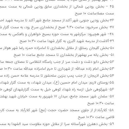
۴۵ – بخش رودپی شمالی: از بخشداری سابق رودپی شمالی به سمت مسجد
سمت مصلاساعت ۱۰ صبح
۴۶-بخش رودپی جنوبی شهر آکند:از مسجد جامع شهر آکند تا مدرسه شهید احمدی آکند ساعت ۱۰ صبح
۴۷- بخش سرخرود: ساعت ۹:۳۰ صبح از بخشداری سرخ رود، به سمت گلزار شهدای سرخ رود
۴۸– شهر هچیرود: مرکزشهر به سمت حوزه بسیج خواهران و بالعکس به سمت خیابان شورا، ساعت ۱۰ صبح
۴۹-آلاشت:از مدرسه شهید اکبری به گلزار شهدا ساعت ۱۰:۳۰ صبح
۵۰-بخش کلیجان رستاق: از مقابل بخشداری تا امامزاده حمزه رضا شهر هولار ساعت ۳۰/۹ صبح
۵۱- بخش یانه سر بهشهر:از بخشداری تا مسجد جامع ساعت ۱۰ صبح
۵۲-بخش دابو دشت و دشت سر: از جنب پاسگاه انتظامی تا مصلای جمعه ساعت ۱۰ صبح
۵۳-بخش امام زاده عبدالله: از شهرداری تا حرم امامزاده عبدالله ساعت ۱۰:۳۰ صبح.
۵۴-بخش لاریجان: از جنب پمپ بنزین سلحشور تا مدرسه علامه حسن زاده ساعت ۹:۳۰ صبح
۵۵-روستای لاریم: میدان امام حسین (ع)، میدان شهداء، به سمت گلزار شهداء روستای لاریم
۵۶- شهرکوهی خیل: ازسه راه شهداء کوهی خیل به سمت گلزارشهدای کوهی خیل، ساعت ۱۰صبح
۵۷- سلمان شهر: مسجد جامع، میدان ۱۷ شهریور به سمت
ساعت ۱۰:۳۰ صبح
۵۸- کلارآباد:از از جلوی مسجد حضرت حجت (عج) شهر کلارآباد به سمت ک
قاضی ساعت ۱۰:۳۰ صبح
۵۹- بخش دهفری شهرآستانه سرا: از مقابل حوزه مقاومت سید الشهدا به سمت امام زاده قاسم (ع) ساعت ۱۰ صبح