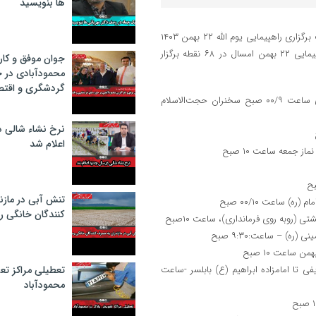
ها بنویسید
شورای هماهنگی تبلیغات اسلامی مازندران با صدور اطلاعیه‌ای مسیر و ساعت برگزاری راهپیمایی یوم الله ۲۲ بهمن ۱۴۰۳
شهر‌ها و بخش‌های استان مازندران اعلام کرد و بر اساس این اطلاعیه راهپیمایی ۲۲ بهمن امسال در ۶۸ نقطه برگزار
جوان موفق و کار
محمودآبادی در 
گردشگری و اقتص
۱-شهرستان ساری: از میدان ساعت به سمت میدان حضرت امام (ره) ساری ساعت ۰۰/۹ صبح سخنران حجت‌الاسلام
نرخ نشاء شالی د
اعلام شد
تنش آبی در مازن
كنندگان خانگی ر
ی تا امامزاده ابراهیم (ع) بابلسر -ساعت
تعطیلی مراکز تع
محمودآباد