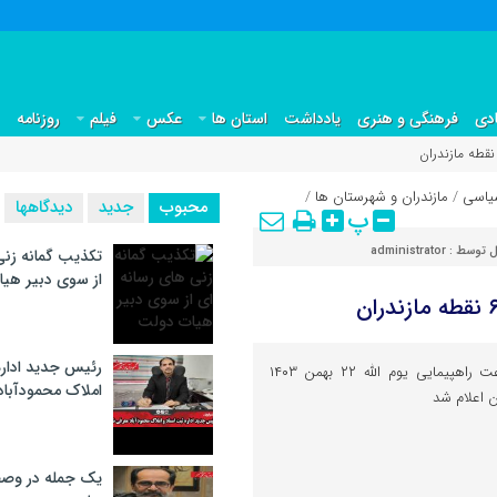
دی
فرهنگی و هنری
یادداشت
استان ها
عکس
فیلم
روزنامه
یاسی
/
مازندران و شهرستان ها
/
محبوب
جدید
دیدگاهها
پ
ل توسط :
administrator
تکذیب گمانه زنی
از سوی دبیر هی
رئیس جدید اداره
محمودآباد آنلاین : مسیر و ساعت راهپیمایی یوم الله ۲۲ بهمن ۱۴۰۳
املاک محمودآبا
ن اعلام شد
یک جمله در وصف