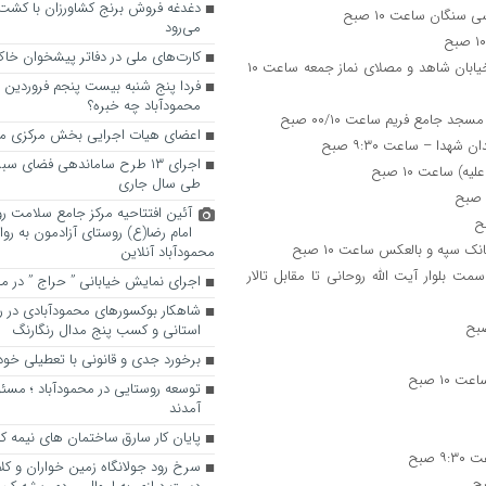
دغدغه فروش برنج کشاورزان با کشت ق
می‌رود
کارت‌های ملی در دفاتر پیشخوان خا
۳۰- بخش چهاردانگه/ شهرکیاسر: از میدان معلم، بلوار امام رضا (ع) به سمت خیابان شاهد و مصلای نماز جمعه ساعت ۱۰
محمودآباد چه خبره؟
اعضای هیات اجرایی بخش مرکزی
اجرای ۱۳ طرح ساماندهی فضای سب
طی سال جاری
آئین افتتاحیه مرکز جامع سلامت روس
امام رضا(ع) روستای آزادمون به رو
محمودآباد آنلاین
راهی میربازار به سمت بلوار آیت الله روحانی تا مقابل تالار
اجرای نمایش خیابانی ” حراج ” در مح
شاهکار بوکسورهای محمودآبادی در ر
استانی و کسب پنج مدال رنگارنگ
برخورد جدی و قانونی با تعطیلی خودس
توسعه روستایی در محمودآباد ؛ مسئول
آمدند
پایان کار سارق ساختمان های نیمه کا
سرخ رود جولانگاه زمین خواران و کل