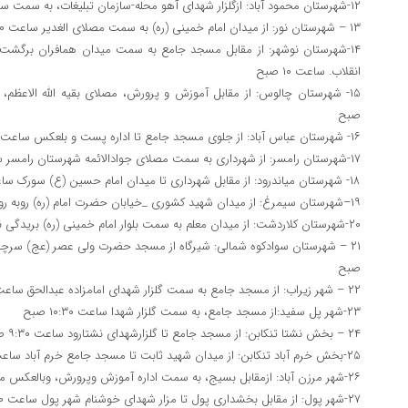
۱۲-شهرستان محمود آباد: ازگلزار شهدای آهو محله-سازمان تبلیغات، به سمت سه راه مرکز شهر محمودآباد
۱۳ – شهرستان نور: از میدان امام خمینی (ره) به سمت مصلای الغدیر ساعت ۱۰ صبح
۱۴-شهرستان نوشهر: از مقابل مسجد جامع به سمت میدان همافران برگشت
انقلاب. ساعت ۱۰ صبح
صبح
۱۶- شهرستان عباس آباد: از جلوی مسجد جامع تا اداره پست و بلعکس ساعت ۱۰:۳۰ صبح
۱۷-شهرستان رامسر: از شهرداری به سمت مصلای جوادالائمه شهرستان رامسر ساعت ۰۰/۹ صبح
۱۸- شهرستان میاندرود: از مقابل شهرداری تا میدان امام حسین (ع) سورک ساعت ۱۰ صبح
۱۹–شهرستان سیمرغ: از میدان شهید کشوری _خیابان حضرت امام (ره) روبه روی مسجد جامع از ساعت ۱۰ صبح
۲۰-شهرستان کلاردشت: از میدان معلم به سمت بلوار امام خمینی (ره) بریدگی نهالستان و بالعکس ساعت ۱۰:۰۰ صبح
صبح
۲۲ – شهر زیراب: از مسجد جامع به سمت گلزار شهدای امامزاده عبدالحق ساعت ۱۰ صبح
۲۳-شهر پل سفید:از مسجد جامع، به سمت گلزار شهدا ساعت ۱۰:۳۰ صبح
۲۴ – بخش نشتا تنکابن: از مسجد جامع تا گلزارشهدای نشتارود ساعت ۹:۳۰ صبح
۲۵-بخش خرم آباد تنکابن: از میدان شهید ثابت تا مسجد جامع خرم آباد ساعت ۸:۳۰ صبح
۲۶-شهر مرزن آباد: ازمقابل بسیج، به سمت اداره آموزش وپرورش، وبالعکس مسجد جامع المهدی، ساعت: ۱۰ صبح
۲۷-شهر پول: از مقابل بخشداری پول تا مزار شهدای خوشنام شهر پول ساعت ۱۰ صبح