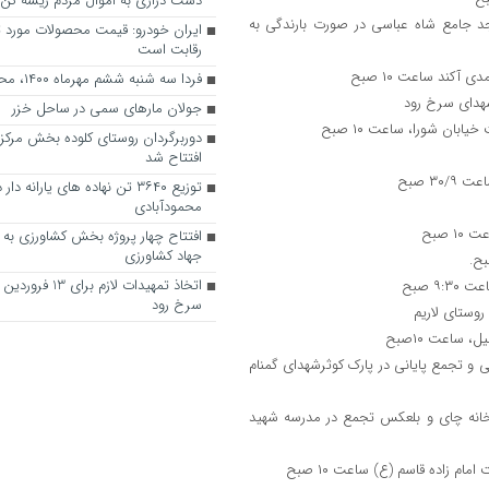
دست درازی به اموال مردم ریشه کن
 جامع شاه عباسی در صورت بارندگی به
ایران خودرو: ­قیمت محصولات مورد ت
رقابت است
فردا سه شنبه ششم مهرماه ۱۴۰۰، محمودآباد چه خبره؟
جولان مارهای سمی در ساحل خزر
دوربرگردان روستای کلوده بخش مرکز
افتتاح شد
توزیع ۳۶۴۰ تن نهاده های یارانه 
محمودآبادی
افتتاح چهار پروژه بخش کشاورزی به
جهاد کشاورزی
اتخاذ تمهیدات لازم ب
سرخ رود
 خیابان شهید بهشتی و تجمع پایانی در پارک کوثرشهدای گمنام
ارخانه چای و بلعکس تجمع در مدرسه شهید