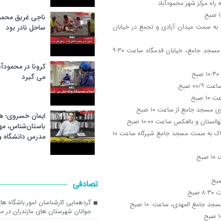
ناجی غریق محمود
 به سمت میدان آزادی و تجمع در خیابان
ساحل نادر بود
۱۵- شهرستان چالوس: از مقابل آموزش و پرورش، مصلای بقیه الله الاعظم، مسجد جامع، خیابان قدمگاه ساعت ۹:۳۰
کرونا در محمودآب
می گیرد
ایمان خسروی؛ هن
باستان‌شناس، م
۲۱ – شهرستان سوادکوه شمالی: شیرگاه از مسجد حضرت ولی عصر (عج) سرچاک به سمت مسجد جامع شیرگاه ساعت ۱۰
مدرس دانشگاه 
تصادفی
گردهمایی کارشناسان امور باشگاه ها
جوانان شهرستان های مازندران در مح