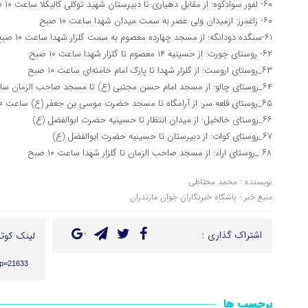
۶۰- لفور سوادکوه: از مقابل دهیاری تا دبیرستان شهید توکلی کالیکلا ساعت ۱۰ صبح
۶۰- زاغمرز: ازمیدان ولی عصر به سمت میدان شهدا ساعت ۱۰ صبح
۶۱-سنگده دودانگه: از مسجد چهارده معصوم به سمت گلزار شهدا ساعت ۱۰ صبح
۶۲- روستای چورت: از حسینیه ۱۴ معصوم تا گلزار شهدا ساعت ۱۰ صبح
۶۳_روستای اروست: از گلزار شهدا تا پارک امام خامنه‌ای ساعت ۱۰ صبح
۶۴_روستای چالو: از مسجد امام حسن مجتبی (ع) تا مسجد صاحب الزمان ساعت ۱۰ صبح
۶۵_روستای قلعه سر: از آرامگاه تا مسجد حضرت موسی بن جعفر (ع) ساعت ۱۰ صبح
۶۶_روستای خالخیل: از میدان انتظار تا حسینیه حضرت ابوالفضل (ع)
۶۷_روستای کوات: از دبیرستان تا حسینیه حضرت ابوالفضل (ع)
۶۸ _روستای اراء: از مسجد صاحب الزمان تا گلزار شهدا ساعت ۱۰ صبح
نویسنده : محمد محتاطی
منبع خبر : باشگاه خبرنگاران جوان مازندران
اشتراک گذاری :
لینک کوتا
?p=21633
برچسب ها