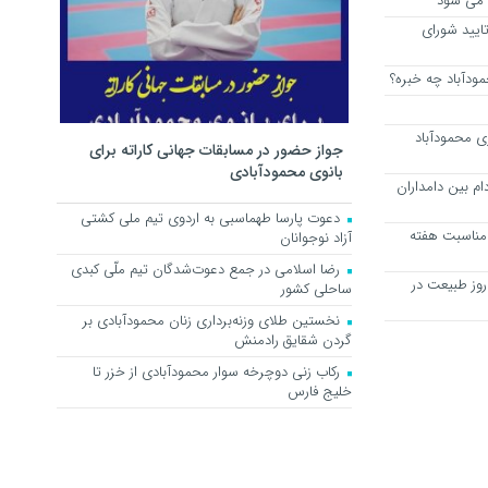
 می شود
ایید شورای
ی محمودآباد
جواز حضور در مسابقات جهانی کاراته برای
بانوی محمودآبادی
دار دام بین دامداران
دعوت پارسا طهماسبی به اردوی تیم ملی کشتی
 مناسبت هفته
آزاد نوجوانان
رضا اسلامی در جمع دعوت‌شدگان تیم ملّی کبدی
رای 13 فروردین روز طبیعت در
ساحلی کشور
نخستین طلای وزنه‌برداری زنان محمودآبادی بر
گردن شقایق رادمنش
رکاب زنی دوچرخه سوار محمودآبادی از خزر تا
خلیج فارس