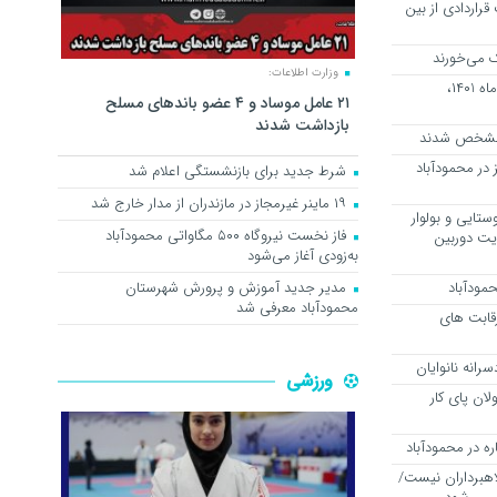
راردادی از بین
ک می‌خورند
وزارت اطلاعات:
فردا پنج شنبه بیست پنجم فروردین ماه ۱۴۰1،
۲۱ عامل موساد و ۴ عضو باند‌های مسلح
بازداشت شدند
 مشخص شدند
ز در محمودآباد
شرط جدید برای بازنشستگی اعلام شد
۱۹ ماینر غیرمجاز در مازندران از مدار خارج شد
تایی و بولوار
فاز نخست نیروگاه ۵۰۰ مگاواتی محمودآباد
ایت دوربین
به‌زودی آغاز می‌شود
مودآباد
مدیر جدید آموزش و پرورش شهرستان
محمودآباد معرفی شد
قابت های
رانه نانوایان
ورزشی
ان پای کار
ره در محمودآباد
اهبرداران نیست/