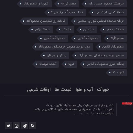
سرهنگ محمود حسین زاده
سعید فرزانه
شهرداری محمودآباد
فاصله گذاری اجتماعی
فردا محمودآباد چه خبره؟
فرزانه نماینده مجلس شورای اسلامی
فرمانداری شهرستان محمودآباد
فرهنگ و هنر
مازندران
ماسک
ماسک بزنیم
محمودآباد
محمودآبادآنلاین
محمودآباد آنلاین
محموداباد آنلاین
مدیر روابط عمومی فرمانداری محمودآباد
معاون سیاسی فرمانداری محمودآباد
ورزش و جوانان
پایگاه خبری محمودآباد آنلاین
کرونا
کمک مومنانه
کووید 19
خوراک
آب و هوا
قیمت ها
اوقات شرعی
تمامی حقوق این وبسایت برای محمودآباد آنلاین می باشد
نشر مطلب با ذکر نام خبرگزاری محمودآباد آنلاین امکانپذیر می باشد
طراحی سایت :
مرکز هنر دیجیتال