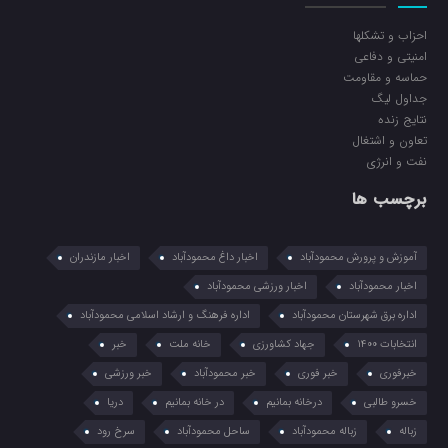
احزاب و تشکلها
امنیتی و دفاعی
حماسه و مقاومت
جداول لیگ
نتایج زنده
تعاون و اشتغال
نفت و انرژی
برچسب ها
آموزش و پرورش محمودآباد
اخبار داغ محمودآباد
اخبار مازندران
اخبار محمودآباد
اخبار ورزشی محمودآباد
اداره برق شهرستان محمودآباد
اداره فرهنگ و ارشاد اسلامی محمودآباد
انتخابات 1400
جهاد کشاورزی
خانه ملت
خبر
خبرفوری
خبر فوری
خبر محمودآباد
خبر ورزشی
خسرو طالبی
درخانه بمانیم
در خانه بمانیم
دریا
زباله
زباله محمودآباد
ساحل محمودآباد
سرخ رود