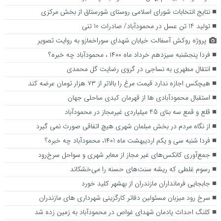
نتایج انتخابات شورای اسلامی روستای شورستاق از بخش مرکزی
تولید 14 تن عسل در محمودآباد/ صادرات 10 تنی
پروژه روکش آسفالت خیابان شهدای سوراخمازو به روایت تصویر
فردا پنجشنبه سیزدهم خرداد ماه ۱۴۰۰ ، محمودآباد چه خبره؟
انتقال مطهری به نساجی در گروی رضایت گل محمدی
هیچکس اجازه ندارد قیمت مرغ را بالاتر از ۷۳ هزار تومان عرضه کند
استقبال محمودآبادی ها از قهرمان کبدی ساحلی جهان
قلع و قمع سه بنای 45 میلیاردی غیرمجاز در محمودآباد
از نگاه مردم در بخش مبلمان شهری هیچ اتفاقی صورت نمی گیرد
فردا شنبه سی و یکم اردیبهشت ماه ۱۴۰1، محمودآباد چه خبره؟
جمع‌آوری کانکس‌های غیر مجاز از معابر شهری و سواحل سرخ‌رود
رسوم غلطی که ریشه سنت‌های حسنه را می‌خشکاند
جابجایی فرمانداران مازندران از بهشهر کلید خورد
سرخ رود میزبان مسئولین دفاتر کارگزینی شهرداری های مازندران
کلنگ‌ احداث یادمان شهدای غواص در محمودآباد به زمین زده شد