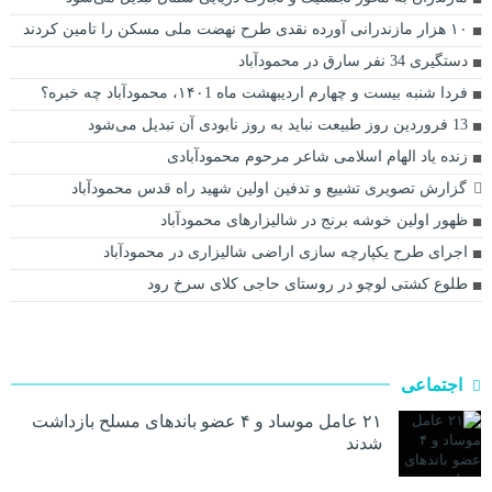
۱۰ هزار مازندرانی آورده نقدی طرح نهضت ملی مسکن را تامین کردند
دستگیری 34 نفر سارق در محمودآباد
فردا شنبه بیست و چهارم اردیبهشت ماه ۱۴۰1، محمودآباد چه خبره؟
13 فروردین روز طبیعت نباید به روز نابودی آن تبدیل می‌شود
زنده یاد الهام اسلامی شاعر مرحوم محمودآبادی
گزارش تصویری تشییع و تدفین اولین شهید راه قدس محمودآباد
ظهور اولین خوشه برنج در شالیزارهای محمودآباد
اجرای طرح یکپارچه سازی اراضی شالیزاری در محمودآباد
طلوع کشتی لوچو در روستای حاجی کلای سرخ رود
اجتماعی
۲۱ عامل موساد و ۴ عضو باند‌های مسلح بازداشت
شدند