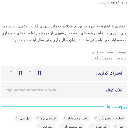
(ره) خواهد داشت.
اختیاری با اشاره به ضرورت توزیع عادلانه خدمات شهری گفت : تکمیل زیرساخت
های شهری و اتمام پروژه های نیمه تمام شهری از مهمترین اولویت های شهرداری
محمودآباد طی ایام باقی مانده تا پایان سال جاری و نیز سال آینده خواهد بود.
نویسنده : سارا اسماعیلی
منبع خبر : محمودآباد آنلاین
اشتراک گذاری :
لینک کوتاه :
https://mahmoudabadonline.ir/?p=3853
برچسب ها
اخبار داغ محمودآباد
اخبار محمودآباد
افتتاح پروژه
پل بتنی
خبر
خبر فوری
خبر محمودآباد
دهه فجر