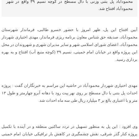
محمودآباد پل بتنی وزنی با دال مسطح در کوچه نسیم ۳۹ واقع در شهر
محمودآباد افتتاح شد.
آیین افتتاح این پل، ظهر امروز با حضور خسرو طالبی، فرماندار شهرستان
محمودآباد، صدیقه حق شناس معاون برنامه ریزی فرماندار، مهدی اختیاری شهردار
محمودآباد، اعضای شورای اسلامی شهر و سایر مدیران شهری و شهروندان در محل
این پروژه واقع در خیابان امام خمینی، نسیم ۳۹ (کوچه منبع آب) افتتاح و به بهره
برداری رسید.
مهدی اختیاری شهردار محمودآباد در حاشیه این مراسم به خبرنگاران گفت : پروژه
احداث پل بتنی با دال مسطح بر روی نهر پیت رود با دهانه آبرو چهارمتر و طول ۱۳
متر و با اعتباری بالغ بر ۳ میلیارد ریال طی سه ماه احداث شد.
وی افزود : این پل به منظور تسهیل در تردد ساکنین منطقه و در آینده با تکمیل
پروژه کنار گذر شرقی، نقش چشمگیری در کاهش بار ترافیکی خیابان امام خمینی