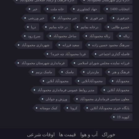
اداره برق شهرستان محمودآباد
اداره فرهنگ و ارشاد اسلامی محمودآباد
انتخابات 1400
جهاد کشاورزی
خانه ملت
خبر
خبرفوری
خبر فوری
خبر محمودآباد
خبر ورزشی
خسرو طالبی
درخانه بمانیم
در خانه بمانیم
دریا
زباله
زباله محمودآباد
ساحل محمودآباد
سرخ رود
سرهنگ محمود حسین زاده
سعید فرزانه
شهرداری محمودآباد
فاصله گذاری اجتماعی
فردا محمودآباد چه خبره؟
فرزانه نماینده مجلس شورای اسلامی
فرمانداری شهرستان محمودآباد
فرهنگ و هنر
مازندران
ماسک
ماسک بزنیم
محمودآباد
محمودآبادآنلاین
محمودآباد آنلاین
محموداباد آنلاین
مدیر روابط عمومی فرمانداری محمودآباد
معاون سیاسی فرمانداری محمودآباد
ورزش و جوانان
پایگاه خبری محمودآباد آنلاین
کرونا
کمک مومنانه
کووید 19
خوراک
آب و هوا
قیمت ها
اوقات شرعی