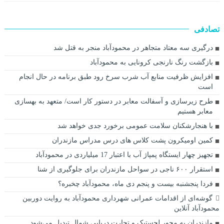
تصادفی
درگیری سه معتاد متجاهر در محمودآباد منجر به قتل شد
بازگشت رنگ نارنجی كرونايی به محمودآباد
افزایش ظرفیت منابع آب شرب سرخ رود طبق برنامه در حال انجام
است
طرح زیرسازی و آسفالت معابر در دستور کار است/ متعهد به بهسازی
معابر هستیم
با هنجارشکنان سلامت عمومی برخورد جدی خواهد شد
کمین اومیکرون پشت کلاس های درس مدراس مازندران
تجهیز چهار ایستگاه پمپاژ آب با اعتبار 17 میلیاردی در محمودآباد
استقرار ۶۰۰ ناجی در سواحل مازندران برای جلوگیری از شنا
فردا پنجشنبه بیست و پنجم دی ماه، محمودآباد چخبره؟
گوشه‌ای از اقدامات عمرانی شهرداری محمودآباد به روایت دوربین
محمودآباد آنلاین
مازندران به محور لجستیک و تجارت دریایی شمال تبدیل می‌شود