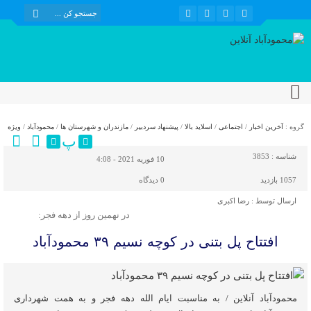
گروه :
آخرین اخبار
/
اجتماعی
/
اسلاید بالا
/
پیشنهاد سردبیر
/
مازندران و شهرستان ها
/
محمودآباد
/
ویژه
پ
شناسه :
3853
10 فوریه 2021 - 4:08
1057 بازدید
0
دیدگاه
ارسال توسط :
رضا اکبری
در نهمین روز از دهه فجر:
افتتاح پل بتنی در کوچه نسیم ۳۹ محمودآباد
محمودآباد آنلاین / به مناسبت ایام الله دهه فجر و به همت شهرداری