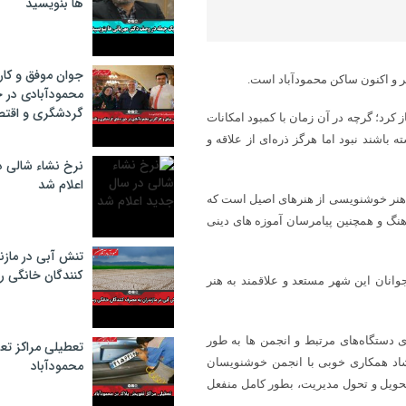
ها بنویسید
جوان موفق و کار
محمودآبادی در 
گردشگری و اقتص
کرد؛ گرچه در آن زمان با کمبود امکانات
اشند نبود اما هرگز ذره‌ای از علاقه و
نرخ نشاء شالی د
اعلام شد
: هنر خوشنویسی از هنرهای اصیل است که
نگ و همچنین پیامرسان آموزه های دینی
تنش آبی در مازن
كنندگان خانگی ر
وانان این شهر مستعد و علاقمند به هنر
ری دستگاه‌های مرتبط و انجمن ها به طور
تعطیلی مراکز تع
رشاد همکاری خوبی با انجمن خوشنویسان
محمودآباد
حویل و تحول مدیریت، بطور کامل منفعل