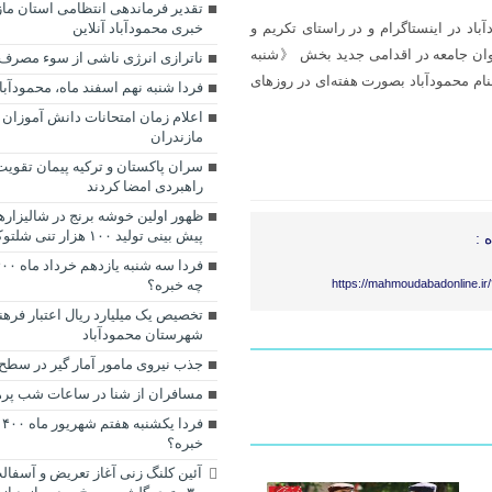
تقدیر فرماندهی انتظامی استان مازن
اد در اینستاگرام و در راستای تکریم و
خبری محمودآباد آنلاین
وان جامعه در اقدامی جدید بخش 《شنبه
ناترازی انرژی ناشی از سوء مصرف
ام محمودآباد بصورت هفته‌ای در روزهای
فردا شنبه نهم اسفند ماه، محمودآبا
اعلام زمان امتحانات دانش آموزان
مازندران
سران پاکستان و ترکیه پیمان تقویت
راهبردی امضا کردند
ظهور اولین خوشه برنج در شالیزارها
پیش بینی تولید ۱۰۰ هزار تنی شلتوک برنج
 :
https://mahmoudabadonline.ir
چه خبره؟
تخصیص یک میلیارد ریال اعتبار فره
شهرستان محمودآباد
جذب نیروی مامور آمار گیر در سطح 
مسافران از شنا در ساعات شب پرهی
خبره؟
آئین کلنگ زنی آغاز تعریض و آسفال