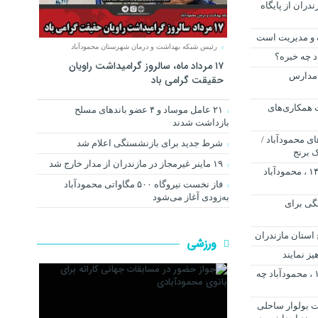
دران از پایگاه
 و مدیریت است
رئیس شبکه بهداشت و درمان شهرستان محمودآباد
د چه خبره؟
۱۷ مرداد ماه، سالروز گرامیداشت راویان
 مدارس
حقیقت گرامی باد
 همکاری‌های
۲۱ عامل موساد و ۴ عضو باند‌های مسلح
بازداشت شدند
ی محمودآباد /
شرط جدید برای بازنشستگی اعلام شد
۱۹ ماینر غیرمجاز در مازندران از مدار خارج شد
فردا سه شنبه یازدهم خرداد ماه ۱۴۰۰ ، محمودآباد
فاز نخست نیروگاه ۵۰۰ مگاواتی محمودآباد
به‌زودی آغاز می‌شود
نگی برای
استان مازندران
ورزشی
ز نمایند
فردا یکشنبه هفتم شهریور ماه ۱۴۰۰ ، محمودآباد چه
ت بولوار ساحلی