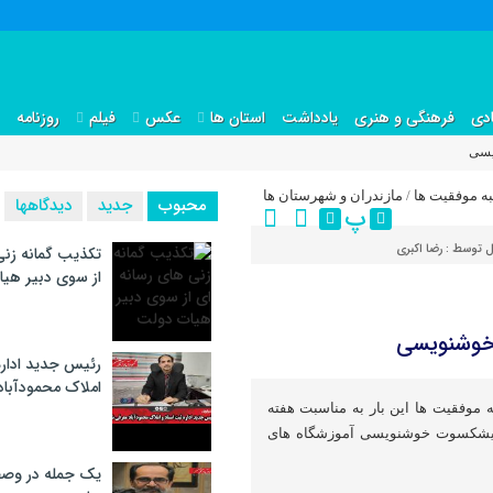
دی
فرهنگی و هنری
یادداشت
استان ها
عکس
فیلم
روزنامه
یسی
ه موفقیت ها
/
مازندران و شهرستان ها
محبوب
جدید
دیدگاهها
پ
ل توسط :
رضا اکبری
تکذیب گمانه زنی
از سوی دبیر هی
خوشنویسی
رئیس جدید اداره
املاک محمودآبا
به موفقیت ها این بار به مناسبت هفته
پیشکسوت خوشنویسی آموزشگاه های
یک جمله در وصف