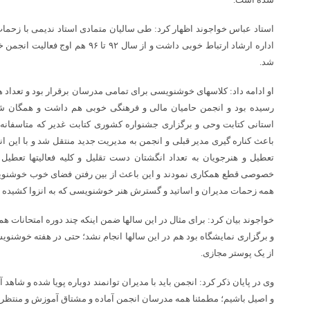
استاد عباس خواجوند اظهار کرد: طی سالیان متمادی استاد ندیمی با زحمات 
اداره ارشاد ارتباط خوبی داشت و از سال
شد.
او ادامه داد: کلاسهای خوشنویسی برای تمامی مدرسان برقرار بود و تعداد هنر
رسیده بود و انجمن حامیان مالی و فرهنگی خوبی هم داشت و همگان شاهد 
استانی کتابت وحی و برگزاری جشنواره کشوری کتابت غدیر که متاسفانه
باعث کناره گیری مدیر قبلی و انجمن به مدیریت جدید منتقل شد و با این ان
تعطیل و هنرجویان به تعداد انگشتان دست تقلیل و کلیه فعالیتها تعط
خصوصی قطع همکاری نمودند و این باعث از بین رفتن فضای خوب خوشنویس
همه زحمات مدیران و اساتید و گسترش هنر خوشنویسی که به انزوا کشیده
خواجوند بیان کرد: برای مثال در این سالها ضمن اینکه چند دوره امتحانات 
و برگزاری نمایشگاه بود هم در این سالها انجام نشد؛ حتی در هفته خوشنویس
از یک پوستر مجازی.
وی در پایان ذکر کرد: انجمن باید با مدیران توانمند دوباره پویا شده و شاهد
و اصیل باشیم؛ مطمئنا همه مدرسان انجمن آماده و مشتاق آموزش و منتظر