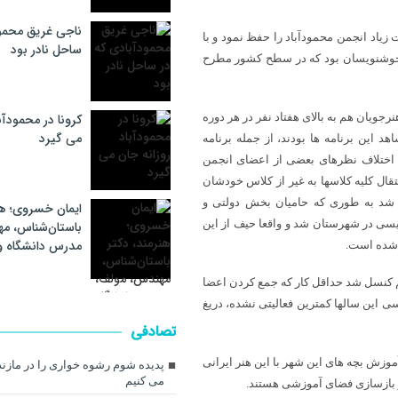
ناجی غریق محمود
زیاد انجمن محمودآباد را حفظ نمود و با
ساحل نادر بود
 ۹۲ تا ۹۶ هم اوج فعالیت انجمن خوشنویسان بود که در سطح کشور مطرح
جویان هم به بالای هفتاد نفر در هر دوره
کرونا در محمودآب
می گیرد
این برنامه ها بودند، از جمله برنامه
 اختلاف نظرهای بعضی از اعضای انجمن
تقال کلیه کلاسها به غیر از کلاس خودشان
یل شد به طوری که حامیان بخش دولتی و
ایمان خسروی؛ هن
ی در شهرستان شد و واقعا حیف از این
باستان‌شناس، م
مدرس دانشگاه 
 شده است.
هم کنسل شد حداقل کار که جمع کردن اعضا
ی این سالها کمترین فعالیتی نشده، دریغ
تصادفی
 آموزش بچه های این شهر با این هنر ایرانی
پدیده شوم رشوه خواری را در مازن
می کنیم
 بازسازی فضای آموزشی هستند.