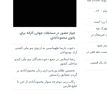
ز روند احداث سد
فردا سه شنبه بیست و پنجم خرداد ماه ۱۴۰۰ ،
ا زرد است
هرک بود
جواز حضور در مسابقات جهانی کاراته برای
ی غیرمجاز در
بانوی محمودآبادی
شتر شود
دعوت پارسا طهماسبی به اردوی تیم ملی کشتی
 مناسبت دهه فجر در
آزاد نوجوانان
رضا اسلامی در جمع دعوت‌شدگان تیم ملّی کبدی
باد یک قیمتی
ساحلی کشور
نخستین طلای وزنه‌برداری زنان محمودآبادی بر
گردن شقایق رادمنش
رکاب زنی دوچرخه سوار محمودآبادی از خزر تا
خلیج فارس