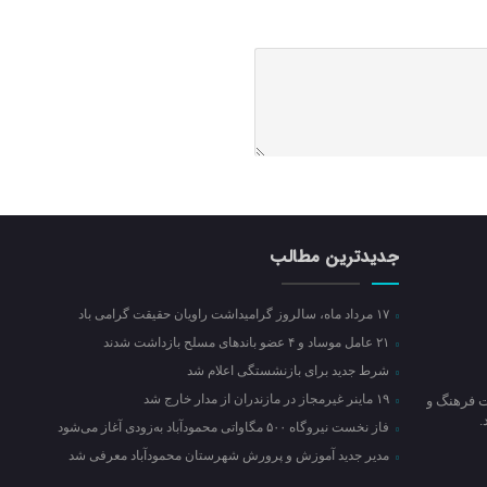
جدیدترین مطالب
۱۷ مرداد ماه، سالروز گرامیداشت راویان حقیقت گرامی باد
۲۱ عامل موساد و ۴ عضو باند‌های مسلح بازداشت شدند
شرط جدید برای بازنشستگی اعلام شد
۱۹ ماینر غیرمجاز در مازندران از مدار خارج شد
ت فرهنگ و
فاز نخست نیروگاه ۵۰۰ مگاواتی محمودآباد به‌زودی آغاز می‌شود
مدیر جدید آموزش و پرورش شهرستان محمودآباد معرفی شد