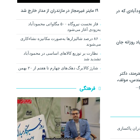
۱۹ ماینر غیرمجاز در مازندران از مدار خارج شد
آبادی که در
فاز نخست نیروگاه ۵۰۰ مگاواتی محمودآباد
به‌زودی آغاز می‌شود
۸۶ درصد شالیزارها به‌صورت مکانیزه نشاءکاری
اد روزانه جان
می‌شوند
نظارت بر توزیع کالا‌های اساسی در محمودآباد
تشدید شد
شارژ کالابرگ دهک‌های چهارم تا هفتم از ۲۰ بهمن
رمند، دکتر
هندس، مولف،
و…
فرهنگی
دران پاکسازی