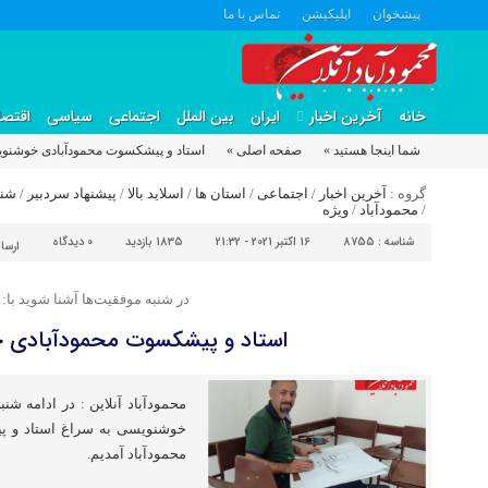
پیشخوان
اپلیکیشن
تماس با ما
خانه
آخرین اخبار
ایران
بین الملل
اجتماعی
سیاسی
اقتصا
شما اینجا هستید »
صفحه اصلی »
استاد و پیشکسوت محمودآبادی خوشنو
گروه :
آخرین اخبار
/
اجتماعی
/
استان ها
/
اسلاید بالا
/
پیشنهاد سردبیر
/
شنب
/
محمودآباد
/
ویژه
شناسه :
8755
16 اکتبر 2021 - 21:32
1835 بازدید
0
دیدگاه
ارسا
در شنبه موفقیت‌ها آشنا شوید با:
استاد و پیشکسوت محمودآبادی 
محمودآباد آنلاین : در ادامه شن
خوشنویسی به سراغ استاد و 
محمودآباد آمدیم.