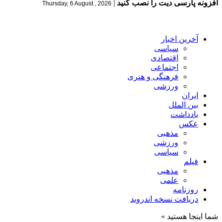
افزونه پارسی دیت را نصب کنید
|
Thursday, 6 August , 2026
آخرین اخبار
سیاسی
اقتصادی
اجتماعی
فرهنگی و هنری
ورزشی
ایران
بین الملل
یادداشت
عکس
مذهبی
ورزشی
سیاسی
فیلم
مذهبی
علمی
روزنامه
دریافت نسخه اندروید
شما اینجا هستید »