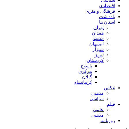
سیاسی
اقتصادی
فرهنگی و هنری
یادداشت
استان ها
تهران
همدان
مشهد
اصفهان
شیراز
تبریز
کردستان
یاسوج
مرکزی
گیلان
کرمانشاه
عکس
مذهبی
سیاسی
فیلم
علمی
مذهبی
روزنامه