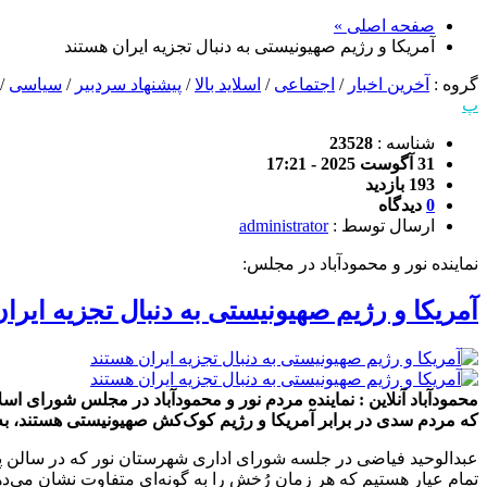
صفحه اصلی »
آمریکا و رژیم صهیونیستی به دنبال تجزیه ایران هستند
گروه :
آخرین اخبار
/
اجتماعی
/
اسلاید بالا
/
پیشنهاد سردبیر
/
سیاسی
/
پ
شناسه :
23528
31 آگوست 2025 - 17:21
193 بازدید
0
دیدگاه
ارسال توسط :
administrator
نماینده نور و محمودآباد در مجلس:
آمریکا و رژیم صهیونیستی به دنبال تجزیه ایرا
محمودآباد آنلاین : نماینده مردم نور و محمودآباد در مجلس شورای اس
که مردم سدی در برابر آمریکا و رژیم کوک‌کش صهیونیستی هستند، به
عبدالوحید فیاضی در جلسه شورای اداری شهرستان نور که در سالن پی
تمام عیار هستیم که هر زمان رُخش را به گونه‌ای متفاوت نشان می‌ده