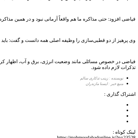
فیاضی افزود: حتی مذاکره ما هم واقعاً آرمانی نبود و در همین مذاکره
وی پرهیز از دو قطبی‌سازی را وظیفه اصلی همه دانست و گفت: باید با
فیاضی در خصوص مسائلی مانند وضعیت انرژی، برق و آب، اظهار کرد: نک
تذکرات لازم داده شود.
نویسنده : زینب تذکاری سالم
منبع خبر : ایسنا مازندران
اشتراک گذاری :
لینک کوتاه :
https://mahmoudabadonline.ir/?p=23528