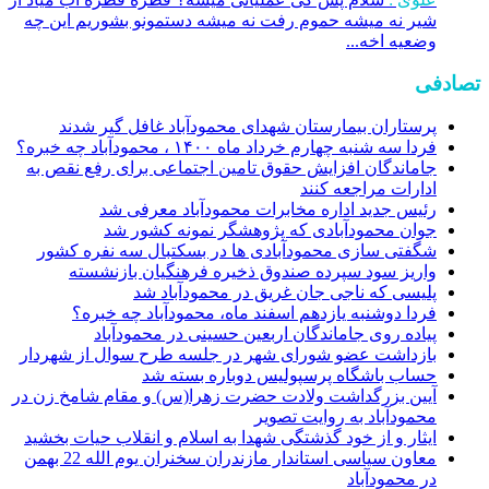
شیر نه میشه حموم رفت نه میشه دستمونو بشوریم این چه
وضعیه اخه...
تصادفی
پرستاران بیمارستان شهدای محمودآباد غافل گیر شدند
فردا سه شنبه چهارم خرداد ماه ۱۴۰۰ ، محمودآباد چه خبره؟
جاماندگان افزایش حقوق تامین اجتماعی برای رفع نقص به
ادارات مراجعه کنند
رئیس جدید اداره مخابرات محمودآباد معرفی شد
جوان محمودآبادی که پژوهشگر نمونه کشور شد
شگفتی سازی محمودآبادی ها در بسکتبال سه نفره کشور
واریز سود سپرده صندوق ذخیره فرهنگیان بازنشسته
پلیسی که ناجی جان غریق در محمودآباد شد
فردا دوشنبه یازدهم اسفند ماه، محمودآباد چه خبره؟
پیاده روی جاماندگان اربعین حسینی در محمودآباد
بازداشت عضو شورای شهر در جلسه طرح سوال از شهردار
حساب باشگاه پرسپولیس دوباره بسته شد
آیین بزرگداشت ولادت حضرت زهرا(س) و مقام شامخ زن در
محمودآباد به روایت تصویر
ایثار و از خود گذشتگی شهدا به اسلام و انقلاب حیات بخشید
معاون سیاسی استاندار مازندران سخنران یوم الله 22 بهمن
در محمودآباد