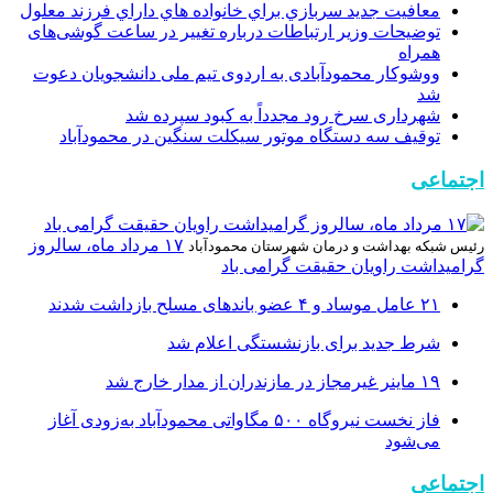
معافيت جديد سربازي براي خانواده هاي داراي فرزند معلول
توضیحات وزیر ارتباطات درباره تغییر در ساعت گوشی‌های
همراه
ووشوکار محمودآبادی به اردوی تیم ملی دانشجویان دعوت
شد
شهرداری سرخ رود مجدداً به کبود سپرده شد
توقیف سه دستگاه موتور سیکلت سنگین در محمودآباد
اجتماعی
۱۷ مرداد ماه، سالروز
رئیس شبکه بهداشت و درمان شهرستان محمودآباد
گرامیداشت راویان حقیقت گرامی باد
۲۱ عامل موساد و ۴ عضو باند‌های مسلح بازداشت شدند
شرط جدید برای بازنشستگی اعلام شد
۱۹ ماینر غیرمجاز در مازندران از مدار خارج شد
فاز نخست نیروگاه ۵۰۰ مگاواتی محمودآباد به‌زودی آغاز
می‌شود
اجتماعی