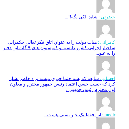
حضرتی :
شاید الکی بگه!!...
کامرانی :
هیات دولت را به عنوان اتاق فکر تعالی حکمرانی
ساختار اجرایی کشور دانسته و کمیسیون های ۹ گانه این دفتر
را به عنو...
احسانو :
شایعه که بشه حتما خبری میشه نژاد خاطر نشان
کرد که حسب حسن اعتماد رئیس جمهور محترم و معاون
اول محترم رئیس جمهور...
modir :
این فقط یک خبر تستی هست...