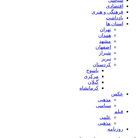
سیاسی
اقتصادی
فرهنگی و هنری
یادداشت
استان ها
تهران
همدان
مشهد
اصفهان
شیراز
تبریز
کردستان
یاسوج
مرکزی
گیلان
کرمانشاه
عکس
مذهبی
سیاسی
فیلم
علمی
مذهبی
روزنامه