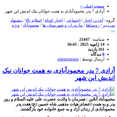
صفحه اصلی »
آزادی 7 پدر محمودآبادی به همت جوانان نیک اندیش این شهر
گروه :
آخرین اخبار
/
اجتماعی
/
اخبار کوتاه
/
اسلاید بالا
/
پیشنهاد
سردبیر
/
روستاها
/
مازندران و شهرستان ها
/
محمودآباد
/
ویژه
پ
شناسه :
21447
14 ژانویه 2025 - 16:45
161 بازدید
0
دیدگاه
ارسال توسط :
administrator
آزادی 7 پدر محمودآبادی به همت جوانان نیک
اندیش این شهر
محمودآباد آنلاین : همزمان با ولادت حضرت علی علیه السلام و روز
پدر و به همت اعضای هیات مذهبی شاه حسین (ع) هفت پدر
محمودآبادی از زندان آزاد و به جمع خانواده خود بازگشتند.