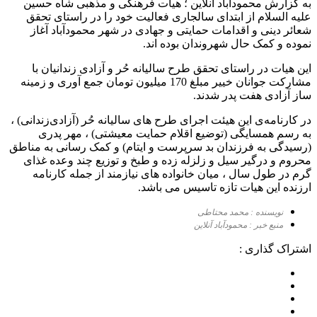
به گزارش محمودآباد آنلاین ؛ هیات فرهنگی و مذهبی شاه حسین
علیه السلام از ابتدای سالجاری فعالیت خود را در راستای تحقق
شعائر دینی و اقدامات حمایتی و جهادی در شهر محمودآباد آغاز
نموده و کمک حال شهروندان بوده اند.
این هیات در راستای تحقق طرح سالیانه حُر و آزادی زندانیان با
مشارکت جوانان خییر مبلغ 170 میلیون تومان جمع آوری و زمینه
ساز آزادی هفت پدر شدند.
در کارنامه‌ی این هیئت اجرای طرح های سالیانه حُر (آزادی‌زندانی) ،
به رسم همسایگی (توضیع اقلام حمایت معیشتی) ، مهر پدری
(رسیدگی به فرزندان بد سرپرست و ایتام) و کمک رسانی به مناطق
محروم و درگیر سیل و زلزله زده و طبخ و توزیع چند وعده غذای
گرم در طول سال ، میان خانواده های نیازمند از جمله کارنامه
ارزنده این هیات تازه تاسیس می باشد.
نویسنده : محمد محتاطی
منبع خبر : محمودآباد آنلاین
اشتراک گذاری :