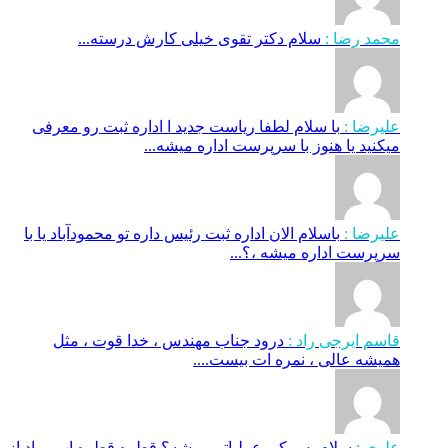
محمد رضا :
سلام دکتر تقوی خیلی کارش درسته...
علیرضا :
با سلام لطفا ریاست جدید ا اداره ثبت‌ رو معرفی
میکنید یا هنوز با سرپرست اداره‌ میشه...
علیرضا :
باسلام الان اداره ثبت رئیس داره تو محمودآباد یا با
سرپرست اداره میشه ،؟...
قاسم ایرجی راد :
درود جناب مهندس ، خدا قوت ، مثل
همیشه عالی ، نمره ات بیست....
علوی :
سلام پس کی عملیاتی میشه؟ قطره قطره اب میاد از