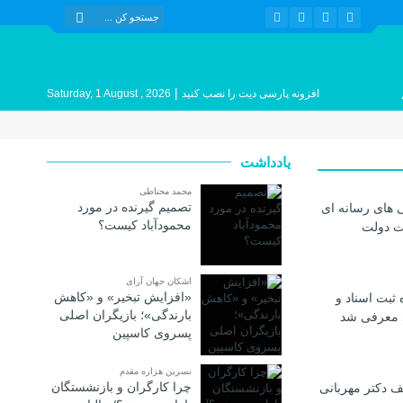
|
افزونه پارسی دیت را نصب کنید
Saturday, 1 August , 2026
یادداشت
محمد محتاطی
تصمیم گیرنده در مورد
 های رسانه ای
محمودآباد کیست؟
ات دولت
اشکان جهان آرای
«افزایش تبخیر» و «کاهش
 ثبت اسناد و
بارندگی»؛ بازیگران اصلی
د معرفی شد
پسروی کاسپین
نسرین هزاره مقدم
چرا کارگران و بازنشستگان
 دکتر مهربانی