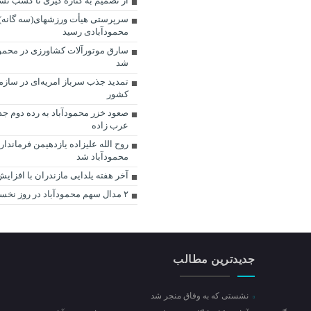
از تصمیم به کناره گیری تا کسب نش
سرپرستی هیأت ورزشهای(سه گانه) 
محمودآبادی رسید
سارق موتورآلات کشاورزی در محمود
شد
تمدید جذب سرباز امریه‌ای در سازم
کشور
صعود خزر محمودآباد به رده دوم‌ جد
عرب زاده
روح الله علیزاده یازدهیمن فرماندا
محمودآباد شد
آخر هفته یلدایی مازندران با افزای
۲ مدال سهم محمودآباد در روز نخست
جدیدترین مطالب
نشستی که به وفاق منجر شد