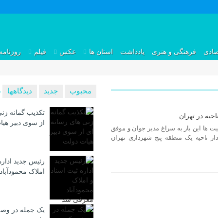
صادی
فرهنگی و هنری
یادداشت
استان ها
عکس
فیلم
روزنامه
محبوب
جدید
دیدگاهها
تکذیب گمانه زنی
حیه در تهران
از سوی دبیر هی
قیت ها این بار به سراغ مدیر جوان و موفق
ار ناحیه یک منطقه پنج شهرداری تهران
رئیس جدید اداره
املاک محمودآبا
یک جمله در وصف