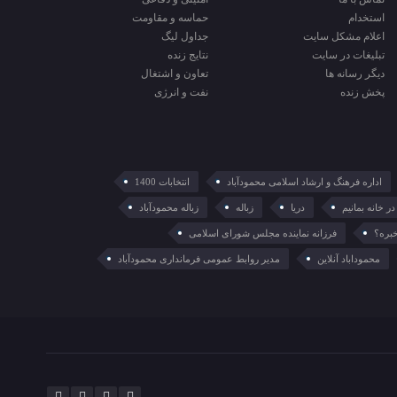
استخدام
حماسه و مقاومت
اعلام مشکل سایت
جداول لیگ
تبلیغات در سایت
نتایج زنده
ديگر رسانه ها
تعاون و اشتغال
پخش زنده
نفت و انرژی
اداره فرهنگ و ارشاد اسلامی محمودآباد
انتخابات 1400
در خانه بمانیم
دریا
زباله
زباله محمودآباد
خبره؟
فرزانه نماینده مجلس شورای اسلامی
محموداباد آنلاین
مدیر روابط عمومی فرمانداری محمودآباد