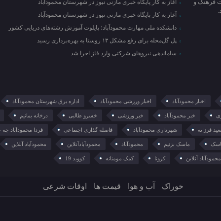
ت فرهنگ و
آغاز به کار پایگاه خبری مازنی نیوز در شهرستان محمودآباد
آغاز به کار پایگاه خبری مازنی نیوز در شهرستان محمودآباد
دانشکده ملی مهارت محمودآباد؛ پایلوت آموزش رشته‌های دریایی کشور
پل گل‌محله برای رفع مشکل ۱۳ روستا به بهره‌برداری رسید
ساماندهی نیروهای شرکتی وارد فاز اجرا شد
اخبار محمودآباد
اخبار ورزشی محمودآباد
اداره برق شهرستان محمودآباد
ی
خبر محمودآباد
خبر ورزشی
خسرو طالبی
درخانه بمانیم
ید فرزانه
شهرداری محمودآباد
فاصله گذاری اجتماعی
فردا محمودآباد چه 
سک
ماسک بزنیم
محمودآباد
محمودآبادآنلاین
محمودآباد آنلاین
حمودآباد آنلاین
کرونا
کمک مومنانه
کووید 19
خوراک
آب و هوا
قیمت ها
اوقات شرعی