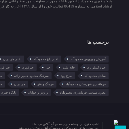
پایگاه خبری محمودآباد آنلاین با اخذ مجوز از معاونت امور مطبوعاتی وزار
ارشاد اسلامی به شماره 86419 فعالیت خود را از سال ۱۳۹۹ آغاز به کار کرد.
برچسب ها
آموزش و پرورش محمودآباد
اخبار داغ محمودآباد
اخبار مازندران
جهاد کشاورزی
خانه ملت
خبر
خبرفوری
خبر فور
ساحل محمودآباد
سرخ رود
سرهنگ محمود حسین زاده
سع
فرمانداری شهرستان محمودآباد
فرهنگ و هنر
مازندران
ما
معاون سیاسی فرمانداری محمودآباد
ورزش و جوانان
پایگاه خبری م
تمامی حقوق این وبسایت برای محمودآباد آنلاین می باشد
نشر مطلب با ذکر نام خبرگزاری محمودآباد آنلاین امکانپذیر می باشد