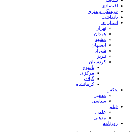
سیاسی
اقتصادی
فرهنگی و هنری
یادداشت
استان ها
تهران
همدان
مشهد
اصفهان
شیراز
تبریز
کردستان
یاسوج
مرکزی
گیلان
کرمانشاه
عکس
مذهبی
سیاسی
فیلم
علمی
مذهبی
روزنامه