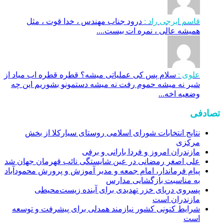
قاسم ایرجی راد :
درود جناب مهندس ، خدا قوت ، مثل
همیشه عالی ، نمره ات بیست....
علوی :
سلام پس کی عملیاتی میشه؟ قطره قطره اب میاد از
شیر نه میشه حموم رفت نه میشه دستمونو بشوریم این چه
وضعیه اخه...
تصادفی
نتایج انتخابات شورای اسلامی روستای سیارکلا از بخش
مرکزی
مازندران امروز و فردا بارانی و برفی
علی اصغر رمضانی در عین شایستگی نائب قهرمان جهان شد
پیام فرماندار، امام جمعه و مدیر آموزش و پرورش محمودآباد
به مناسبت بازگشایی مدارس
پسروی دریای خزر تهدیدی برای آینده زیست‌محیطی
مازندران است
شرایط کنونی کشور نیازمند همدلی برای پیشرفت و توسعه
است