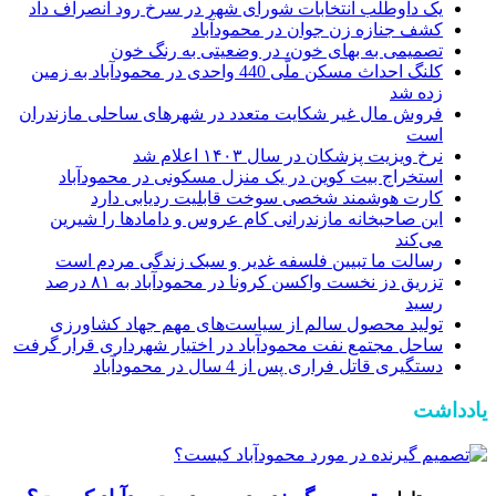
یک داوطلب انتخابات شورای شهر در سرخ رود انصراف داد
کشف جنازه زن جوان در محمودآباد
تصميمی به بهای خون، در وضعیتی به رنگ خون
کلنگ احداث مسکن ملّی 440 واحدی در محمودآباد به زمین
زده شد
فروش مال غیر شکایت متعدد در شهرهای ساحلی مازندران
است
نرخ ویزیت پزشکان در سال ۱۴۰۳ اعلام شد
استخراج بیت کوین در یک منزل مسکونی در محمودآباد
کارت هوشمند شخصی سوخت قابلیت ردیابی دارد
این صاحبخانه‌ مازندرانی کام عروس و دامادها را شیرین
می‌کند
رسالت ما تبیین فلسفه غدیر و سبک زندگی مردم است
تزریق دز نخست واکسن کرونا در محمودآباد به ۸۱ درصد
رسید
تولید محصول سالم از سیاست‌های مهم جهاد کشاورزی
ساحل مجتمع نفت محمودآباد در اختیار شهرداری قرار گرفت
دستگیری قاتل فراری پس از 4 سال در محمودآباد
یادداشت