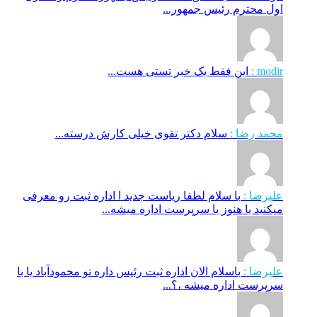
اول محترم رئیس جمهور...
modir :
این فقط یک خبر تستی هست...
محمد رضا :
سلام دکتر تقوی خیلی کارش درسته...
علیرضا :
با سلام لطفا ریاست جدید ا اداره ثبت‌ رو معرفی
میکنید یا هنوز با سرپرست اداره‌ میشه...
علیرضا :
باسلام الان اداره ثبت رئیس داره تو محمودآباد یا با
سرپرست اداره میشه ،؟...