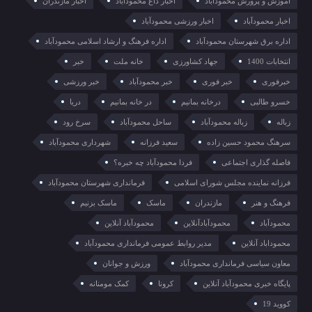
آموزش و پرورش محمودآباد
اخبار داغ محمودآباد
اخبار مازندران
اخبار محمودآباد
اخبار ورزشی محمودآباد
اداره برق شهرستان محمودآباد
اداره فرهنگ و ارشاد اسلامی محمودآباد
انتخابات 1400
جهاد کشاورزی
خانه ملت
خبر
خبرفوری
خبر فوری
خبر محمودآباد
خبر ورزشی
خسرو طالبی
درخانه بمانیم
در خانه بمانیم
دریا
زباله
زباله محمودآباد
ساحل محمودآباد
سرخ رود
سرهنگ محمود حسین زاده
سعید فرزانه
شهرداری محمودآباد
فاصله گذاری اجتماعی
فردا محمودآباد چه خبره؟
فرزانه نماینده مجلس شورای اسلامی
فرمانداری شهرستان محمودآباد
فرهنگ و هنر
مازندران
ماسک
ماسک بزنیم
محمودآباد
محمودآبادآنلاین
محمودآباد آنلاین
محموداباد آنلاین
مدیر روابط عمومی فرمانداری محمودآباد
معاون سیاسی فرمانداری محمودآباد
ورزش و جوانان
پایگاه خبری محمودآباد آنلاین
کرونا
کمک مومنانه
کووید 19