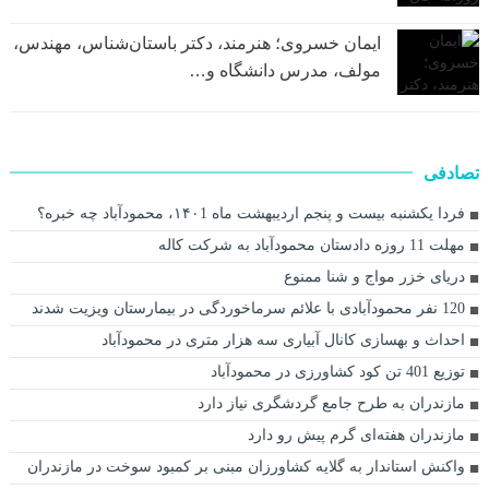
ایمان خسروی؛ هنرمند، دکتر باستان‌شناس، مهندس،
مولف، مدرس دانشگاه و…
تصادفی
فردا یکشنبه بیست و پنجم اردیبهشت ماه ۱۴۰1، محمودآباد چه خبره؟
مهلت 11 روزه دادستان محمودآباد به شرکت کاله
دریای خزر مواج و شنا ممنوع
120 نفر محمودآبادی با علائم سرماخوردگی در بیمارستان ویزیت شدند
احداث و بهسازی کانال آبیاری سه هزار متری در محمودآباد
توزیع 401 تن کود کشاورزی در محمودآباد
مازندران به طرح جامع گردشگری نیاز دارد
مازندران هفته‌ای گرم پیش رو دارد
واکنش استاندار به گلایه کشاورزان مبنی بر کمبود سوخت در مازندران