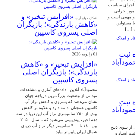
و اجرای سیاست
مور اجرایی
«افزایش تبخیر» و
و مهمی است و
اشکان جهان آرای
«کاهش بارندگی»؛ بازیگران
ا مسئولین
ب […]
اصلی پسروی کاسپین
 ثبت
01 ژانویه 2026
مودآباد
«افزایش تبخیر» و «کاهش
بارندگی»؛ بازیگران اصلی
پسروی کاسپین
محمودآباد آنلاین : داده‌های آماری و مشاهدات
میدانی از وضعیت بزرگ‌ترین دریاچه جهان
 ثبت
نشان می‌دهند که پسروی و کاهش تراز آب
کاسپین همچنان ادامه دارد و علاوه بر کاهش
مودآباد
بیش از ۲۵۰ سانتیمتری تراز آب این دریا در سه
دهه اخیر، پیش‌بینی می‌شود که تا سال ۲۰۵۰
بین ۱۸۰ تا ۴۰۰ سانتیمتر دیگر تراز آب دریای
 از سوی ذبیح
شمال ایران پایین‌تر بیاید.
بت اسناد و