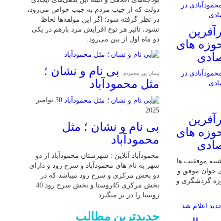
دولت که از جیب مردم به جیب خواص می‌رود،
در نظر گرفته شود؛ اگر این مولفه‌ها لحاظ
آفرین
نشود، تاثیر هر نوع افزایش مزد بازهم در یکی
دو ماه اول از بین می‌رود.
حوزه های
صادی
بی نام و نشان ؛
پیمان پور محمودی
مثل محمودآباد
30 نوامبر
2025
آفرین
بی نام و نشان ؛ مثل
حوزه های
محمودآباد
صادی
محمودآباد آنلاین : شهرستان محمودآباد از دو
 شنبه موفقیت ها
شهر به نام های محمودآباد و ‌سرخ رود و دارای
ی جوان موفق و
دو بخش مرکزی و سرخ رود میباشد که در
وزه گردشگری و
بخش مرکزی 45روستا و بخش سرخ رود 40
روستا را در بر میگیرد
جدیدترین مطالب