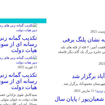
محبوب
جدید
دیدگاهها
تکذیب گمانه زنی
ه نشان پلنگ برفی
رسانه ای از سوی
محمودآباد آنلاین: کوهنورد شایسته محمودآبادی توانست در صعودی موفقیت آمیز، ۲ قله از قله های بلند
هیات دولت
ین جایزه بزرگ یک گام دیگر فاصله
11 فوریه 2025
تکذیب گمانه زنی
اد برگزار شد
رسانه ای از سوی
شهرستان محمودآباد برگزار شد.
هیات دولت
11 مارس 2021
سیدکامل تقوی نژاداین خص
عبان‌پور / پایان سال
هیات دولت به عنوان متولی پ
مسائل اجرایی کلان دولت و 