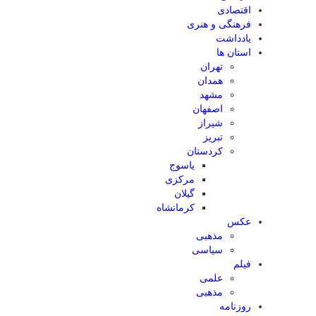
اقتصادی
فرهنگی و هنری
یادداشت
استان ها
تهران
همدان
مشهد
اصفهان
شیراز
تبریز
کردستان
یاسوج
مرکزی
گیلان
کرمانشاه
عکس
مذهبی
سیاسی
فیلم
علمی
مذهبی
روزنامه