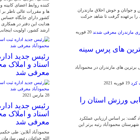
کننده روابط اعضای کابینه 
ش و جوانان و خوش اخلاق مازندران
ها و مقررات عالی ناظر بر ا
 را برعهده گرفت تا شاهد حرکت
کشور دارای جایگاه حساس 
هدایت این دفتر در همکاری ب
ارشد کشور، اولویت اینجان
20 فوریه
ترین های پرس سینه
رئیس جدید اداره
اسناد و املاک مح
 برترین های مازندران در محمودآباد
معرفی شد
19 فوریه 2021
28 مارس 2021
یابی ورزش استان را
رئیس جدید اداره
اسناد و املاک مح
د گفت: بر اساس ارزيابي عملكرد
معرفی شد
ه تربیت بدنی ادارات ورزش و جوانان استان مازندران در سال 99، شهرستان محمودآباد رتبه برتر این
محمودآباد آنلاین: طی حکمی
الله خدائیان رئیس سازمان ث