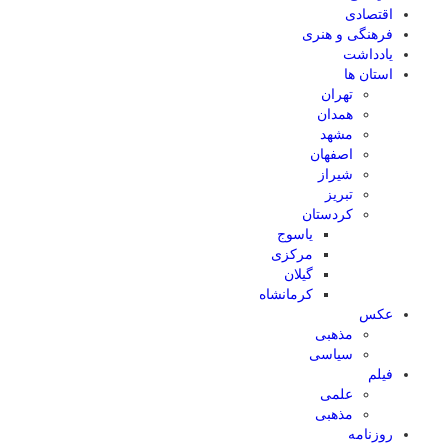
اقتصادی
فرهنگی و هنری
یادداشت
استان ها
تهران
همدان
مشهد
اصفهان
شیراز
تبریز
کردستان
یاسوج
مرکزی
گیلان
کرمانشاه
عکس
مذهبی
سیاسی
فیلم
علمی
مذهبی
روزنامه