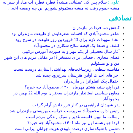
علوی :
سلام پس کی عملیاتی میشه؟ قطره قطره اب میاد از شیر نه
میشه حموم رفت نه میشه دستمونو بشوریم این چه وضعیه اخه...
تصادفی
کاهش دما فردا در مازندران
شاعر محمودآبادی که افسانه شعرهایش از طبیعت مازندران بود
اتخاذ تمهیدات لازم برای 13 فروردین روز طبیعت در سرخ رود
کشف و ضبط یک قبضه سلاح شکاری در محمودآباد
آغاز سال تحصیلی از یکم مهر و به صورت آموزش ترکیبی
فضای مجازی ، فضایی برای تمسخر ؟! در مقابل مریم های این شهر
من و تو مسئولیم
مقایسه سطحی زیرساخت‌های بهداشتی استان‌ها درست نیست
آجر های احداث اولین هنرستان سرخ‌رود چیده شد
احتمال پیک آنفلوانزا در مازندران
فردا پنج شنبه هشتم مهرماه ۱۴۰۰، محمودآباد چه خبره؟
معاون سیاسی استاندار مازندران سخنران یوم الله 22 بهمن در
محمودآباد
پدر شهیدان ابراهیمی در کنار فرزندانش آرام گرفت
رئیس اداره محمودآباد سرپرست حراست بهزیستی مازندران شد
رسالت ما تبیین فلسفه غدیر و سبک زندگی مردم است
فردا چهارشنبه اول تیر ماه ۱۴۰1، محمودآباد چه خبره؟
دشمن با شبکه‌سازی درصدد نابودی هویت جوانان ایرانی است