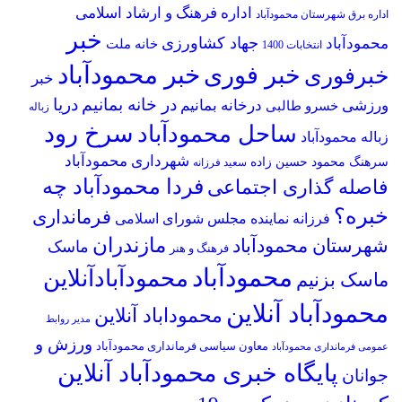
اداره فرهنگ و ارشاد اسلامی
اداره برق شهرستان محمودآباد
خبر
جهاد کشاورزی
محمودآباد
خانه ملت
انتخابات 1400
خبر محمودآباد
خبر فوری
خبرفوری
خبر
در خانه بمانیم
دریا
ورزشی
درخانه بمانیم
خسرو طالبی
زباله
سرخ رود
ساحل محمودآباد
زباله محمودآباد
شهرداری محمودآباد
سرهنگ محمود حسین زاده
سعید فرزانه
فردا محمودآباد چه
فاصله گذاری اجتماعی
خبره؟
فرمانداری
فرزانه نماینده مجلس شورای اسلامی
مازندران
شهرستان محمودآباد
ماسک
فرهنگ و هنر
محمودآباد
محمودآبادآنلاین
ماسک بزنیم
محمودآباد آنلاین
محموداباد آنلاین
مدیر روابط
ورزش و
معاون سیاسی فرمانداری محمودآباد
عمومی فرمانداری محمودآباد
پایگاه خبری محمودآباد آنلاین
جوانان