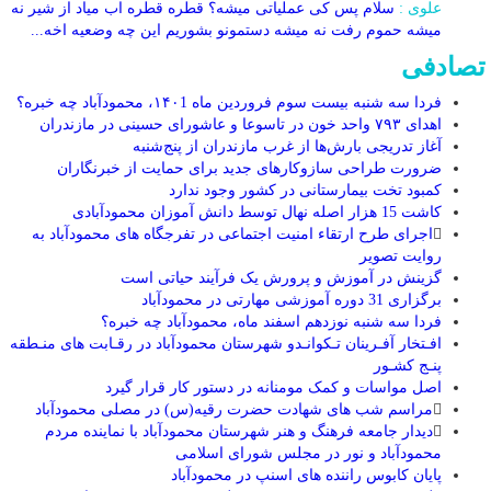
علوی :
سلام پس کی عملیاتی میشه؟ قطره قطره اب میاد از شیر نه
میشه حموم رفت نه میشه دستمونو بشوریم این چه وضعیه اخه...
تصادفی
فردا سه شنبه بیست سوم فروردین ماه ۱۴۰1، محمودآباد چه خبره؟
اهدای ۷۹۳ واحد خون در تاسوعا و عاشورای حسینی در مازندران
آغاز تدریجی بارش‌ها از غرب مازندران از پنج‌شنبه
ضرورت طراحی سازوکارهای جدید برای حمایت از خبرنگاران
کمبود تخت بیمارستانی در کشور وجود ندارد
کاشت 15 هزار اصله نهال توسط دانش آموزان محمودآبادی
اجرای طرح ارتقاء امنیت اجتماعی در تفرجگاه های محمودآباد به
روایت تصویر
گزینش در آموزش و پرورش یک فرآیند حیاتی است
برگزاری 31 دوره آموزشی مهارتی در محمودآباد
فردا سه شنبه نوزدهم اسفند ماه، محمودآباد چه خبره؟
افـتخار آفـرینان تـکوانـدو شهرستان محمودآباد در رقـابت های منـطقه
پنـج کشـور
اصل مواسات و کمک مومنانه در دستور کار قرار گیرد
مراسم شب های شهادت حضرت رقیه(س) در مصلی محمودآباد
دیدار جامعه فرهنگ و هنر شهرستان محمودآباد با نماینده مردم
محمودآباد و نور در مجلس شورای اسلامی
پایان کابوس راننده های اسنپ در محمودآباد