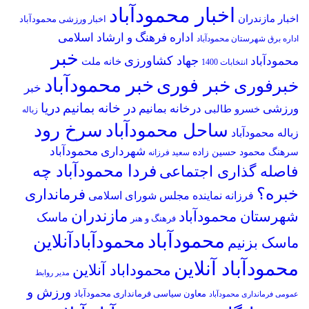
اخبار محمودآباد
اخبار مازندران
اخبار ورزشی محمودآباد
اداره فرهنگ و ارشاد اسلامی
اداره برق شهرستان محمودآباد
خبر
جهاد کشاورزی
محمودآباد
خانه ملت
انتخابات 1400
خبر محمودآباد
خبر فوری
خبرفوری
خبر
در خانه بمانیم
دریا
ورزشی
درخانه بمانیم
خسرو طالبی
زباله
سرخ رود
ساحل محمودآباد
زباله محمودآباد
شهرداری محمودآباد
سرهنگ محمود حسین زاده
سعید فرزانه
فردا محمودآباد چه
فاصله گذاری اجتماعی
خبره؟
فرمانداری
فرزانه نماینده مجلس شورای اسلامی
مازندران
شهرستان محمودآباد
ماسک
فرهنگ و هنر
محمودآباد
محمودآبادآنلاین
ماسک بزنیم
محمودآباد آنلاین
محموداباد آنلاین
مدیر روابط
ورزش و
معاون سیاسی فرمانداری محمودآباد
عمومی فرمانداری محمودآباد