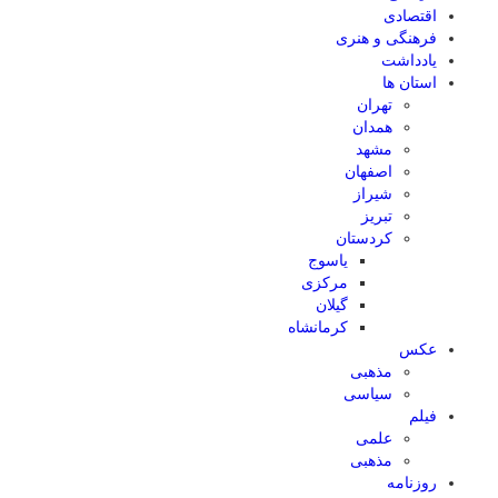
اقتصادی
فرهنگی و هنری
یادداشت
استان ها
تهران
همدان
مشهد
اصفهان
شیراز
تبریز
کردستان
یاسوج
مرکزی
گیلان
کرمانشاه
عکس
مذهبی
سیاسی
فیلم
علمی
مذهبی
روزنامه