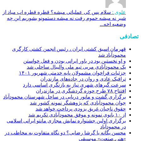
علوی :
سلام پس کی عملیاتی میشه؟ قطره قطره اب میاد از
شیر نه میشه حموم رفت نه میشه دستمونو بشوریم این چه
وضعیه اخه...
تصادفی
قهرمان اسبق کشتی ایران ، رئیس انجمن کشتی کارگری
محمودآباد شد
و او نخستین بود در باور ایرانی بودن و فعل خواستن
یک محمودآبادی مربی تیم ملی والیبال ساحلی شد
جزئیات فراخوان مشمولان پایه خدمتی شهریور ۱۴۰۱
ترافیک عادی و روان در جاده‌های مازندران
سرعت گیرهای شهری نیاز به بازنگری اساسی دارد
افتتاح ۷۸ طرح حوزه گردشگری در مازندران
برگزاری گشت و مانور دریایی در ساحل شهرستان محمودآباد
جوان محمودآبادی که پژوهشگر نمونه کشور شد
حقوق ناجیان غریق بزودی پرداخت خواهد شد
از ۱۰ بانوی نمونه و موفق محمودآبادی تکریم شد
برگزاری اولین جشنواره نمایش مجازی مانتو ایرانی اسلامی
در محمودآباد
محسن یگانه یا گرشا رضایی؟ دو نگاه متفاوت به مخاطب در
«هنرـ صنعتِ» موسیقی