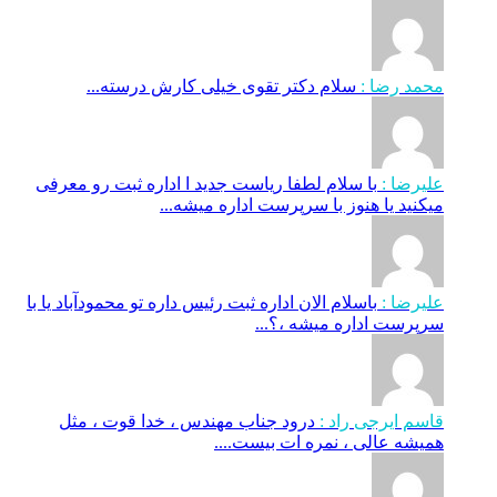
محمد رضا :
سلام دکتر تقوی خیلی کارش درسته...
علیرضا :
با سلام لطفا ریاست جدید ا اداره ثبت‌ رو معرفی
میکنید یا هنوز با سرپرست اداره‌ میشه...
علیرضا :
باسلام الان اداره ثبت رئیس داره تو محمودآباد یا با
سرپرست اداره میشه ،؟...
قاسم ایرجی راد :
درود جناب مهندس ، خدا قوت ، مثل
همیشه عالی ، نمره ات بیست....