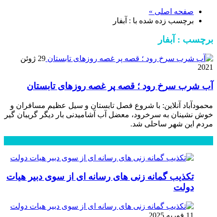
صفحه اصلی »
برچسب زده شده با : آبفار
برچسب : آبفار
29 ژوئن
2021
آب شرب سرخ رود ؛ قصه پر غصه روزهای تابستان
محمودآباد آنلاین: با شروع فصل تابستان و سیل عظیم مسافران و
خوش نشینان به سرخرود، معضل آب آشامیدنی بار دیگر گریبان گیر
مردم این شهر ساحلی شد.
محبوب
جدید
دیدگاهها
تکذیب گمانه زنی های رسانه ای از سوی دبیر هیات
دولت
11 فوریه 2025