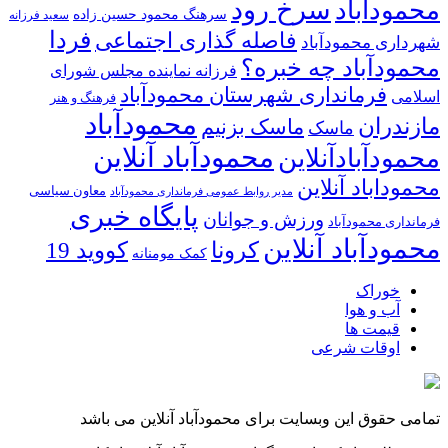
سرخ رود
محمودآباد
سرهنگ محمود حسین زاده
سعید فرزانه
فردا
فاصله گذاری اجتماعی
شهرداری محمودآباد
محمودآباد چه خبره؟
فرزانه نماینده مجلس شورای
فرمانداری شهرستان محمودآباد
اسلامی
فرهنگ و هنر
محمودآباد
مازندران
ماسک بزنیم
ماسک
محمودآباد آنلاین
محمودآبادآنلاین
محموداباد آنلاین
معاون سیاسی
مدیر روابط عمومی فرمانداری محمودآباد
پایگاه خبری
ورزش و جوانان
فرمانداری محمودآباد
محمودآباد آنلاین
کرونا
کووید 19
کمک مومنانه
خوراک
آب و هوا
قیمت ها
اوقات شرعی
تمامی حقوق این وبسایت برای محمودآباد آنلاین می باشد