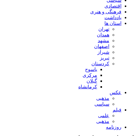
سیاسی
اقتصادی
فرهنگی و هنری
یادداشت
استان ها
تهران
همدان
مشهد
اصفهان
شیراز
تبریز
کردستان
یاسوج
مرکزی
گیلان
کرمانشاه
عکس
مذهبی
سیاسی
فیلم
علمی
مذهبی
روزنامه