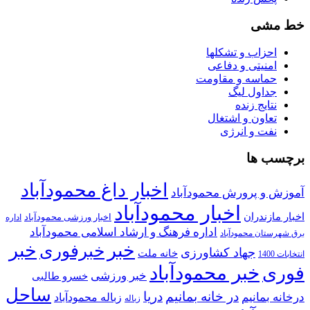
خط مشی
احزاب و تشکلها
امنیتی و دفاعی
حماسه و مقاومت
جداول لیگ
نتایج زنده
تعاون و اشتغال
نفت و انرژی
برچسب ها
اخبار داغ محمودآباد
آموزش و پرورش محمودآباد
اخبار محمودآباد
اخبار مازندران
اخبار ورزشی محمودآباد
اداره
اداره فرهنگ و ارشاد اسلامی محمودآباد
برق شهرستان محمودآباد
خبر
خبر
خبرفوری
جهاد کشاورزی
خانه ملت
انتخابات 1400
خبر محمودآباد
فوری
خبر ورزشی
خسرو طالبی
ساحل
در خانه بمانیم
دریا
درخانه بمانیم
زباله محمودآباد
زباله