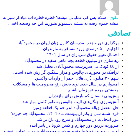
علوی :
سلام پس کی عملیاتی میشه؟ قطره قطره اب میاد از شیر نه
میشه حموم رفت نه میشه دستمونو بشوریم این چه وضعیه اخه...
تصادفی
برگزاری دوره جذب مدرسان کانون زبان ایران در محمودآباد
افزایش ۵۰ درصدی ورود مسافر به مازندران
احتمال تغییر حقوق سربازان در سال ۱۴۰۱
رهاسازی دو میلیون قطعه بچه ماهی سفید در محمودآباد
از 80 کودک بی سرپرست محمودآبادی تجلیل شد
ترافیک در محور‌های چالوس و هراز سنگین گزارش شده است.
سهم ۲۰ میلیون دُزی هلال احمر از واردات واکسن
امیدواریم در سال جدید نوید بخش رفع محرومیت ها و مشکلات
معیشتی مردم عزیزمان باشیم
پیش‌بینی تابستان کم بارش برای مازندران
آتش‌سوزی جنگل‌های الیت چالوس به طور کامل مهار شد
حل معضل زباله محمودآباد اندر خم یک قطعه زمین
فردا شنبه سی و یکم اردیبهشت ماه ۱۴۰1، محمودآباد چه خبره؟
تنور انتخابات در محمودآباد و سرخ رود داغ تر شد
ضرورت تزریق دوز چهارم واکسن کرونا در پاییز آینده
اولین شهید مدافع خط مقدم سلامت محمودآباد شربت شهادت نوشید