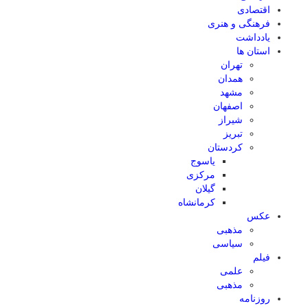
اقتصادی
فرهنگی و هنری
یادداشت
استان ها
تهران
همدان
مشهد
اصفهان
شیراز
تبریز
کردستان
یاسوج
مرکزی
گیلان
کرمانشاه
عکس
مذهبی
سیاسی
فیلم
علمی
مذهبی
روزنامه