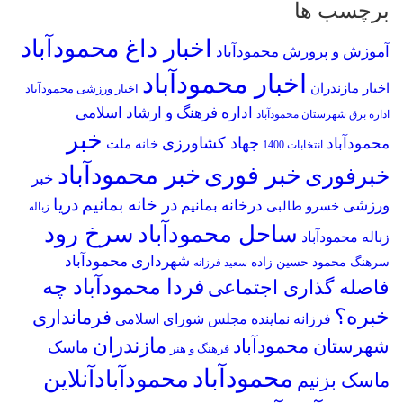
برچسب ها
اخبار داغ محمودآباد
آموزش و پرورش محمودآباد
اخبار محمودآباد
اخبار مازندران
اخبار ورزشی محمودآباد
اداره فرهنگ و ارشاد اسلامی
اداره برق شهرستان محمودآباد
خبر
جهاد کشاورزی
محمودآباد
خانه ملت
انتخابات 1400
خبر محمودآباد
خبر فوری
خبرفوری
خبر
در خانه بمانیم
دریا
ورزشی
درخانه بمانیم
خسرو طالبی
زباله
سرخ رود
ساحل محمودآباد
زباله محمودآباد
شهرداری محمودآباد
سرهنگ محمود حسین زاده
سعید فرزانه
فردا محمودآباد چه
فاصله گذاری اجتماعی
خبره؟
فرمانداری
فرزانه نماینده مجلس شورای اسلامی
مازندران
شهرستان محمودآباد
ماسک
فرهنگ و هنر
محمودآباد
محمودآبادآنلاین
ماسک بزنیم