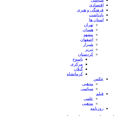
سیاسی
اقتصادی
فرهنگی و هنری
یادداشت
استان ها
تهران
همدان
مشهد
اصفهان
شیراز
تبریز
کردستان
یاسوج
مرکزی
گیلان
کرمانشاه
عکس
مذهبی
سیاسی
فیلم
علمی
مذهبی
روزنامه