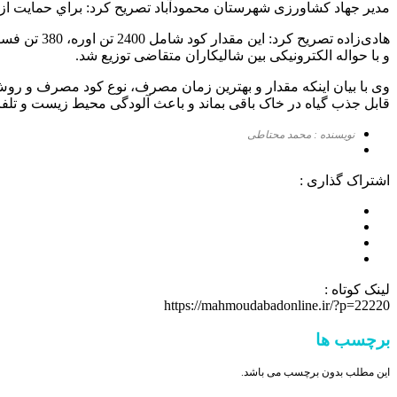
مدیر جهاد کشاورزی شهرستان محمودآباد تصریح کرد: براي حمايت از توليد محصولات كشاورزي تاکنون 3200 تن انواع كو
و با حواله الکترونیکی بین شالیکاران متقاضی توزيع شد.
وی با بیان اینکه مقدار و بهترین زمان مصرف، نوع کود مصرف و رو
قابل جذب گیاه در خاک باقی بماند و باعث آلودگی محیط زیست و تلفا
نویسنده : محمد محتاطی
اشتراک گذاری :
لینک کوتاه :
https://mahmoudabadonline.ir/?p=22220
برچسب ها
این مطلب بدون برچسب می باشد.