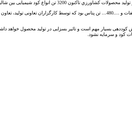
د شیمیایی بين شالیکاران متقاضی اين شهرستان توزيع شد.
هادی‌زاده تصريح كرد: این مقدار كود شامل 2400 تن اوره، 380 تن فسفات و ….480… تن پتاس 
ش کوددهی بسیار مهم است و تاثیر بسزایی در تولید محصول خواهد دا
ت کود و سرمایه نشود.