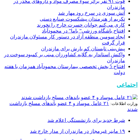
فوت ۹۱ نفر براثر سوء مصرف مواد و داروهای مخدر در
مازندران
آتش سوزی در سرخ رود مهار شد
تکریم از هنرمندان پیشکسوت صنایع دستی
کاری می‌کنم جوانان حسرت خارج را نخورند
افتتاح باشگاه ورزشی” باما” در محمودآباد
ایجاد سومین منطقه آزاد در دستور کار مسئولان مازندران
قرار گرفت
پیش‌بینی تابستان کم بارش برای مازندران
واکنش استاندار به گلایه کشاورزان مبنی بر کمبود سوخت در
مازندران
افتتاح 5 بخش تخصصی بیمارستان محمودآباد همزمان با هفته
دولت
اجتماعی
۲۱ عامل موساد و ۴ عضو باند‌های مسلح بازداشت
وزارت اطلاعات:
شدند
شرط جدید برای بازنشستگی اعلام شد
۱۹ ماینر غیرمجاز در مازندران از مدار خارج شد