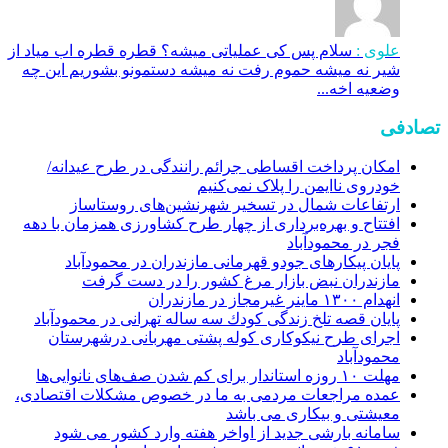
علوی :
سلام پس کی عملیاتی میشه؟ قطره قطره اب میاد از
شیر نه میشه حموم رفت نه میشه دستمونو بشوریم این چه
وضعیه اخه...
تصادفی
امکان پرداخت اقساطی جرائم رانندگی در طرح عیدانه/
خودروی ناایمن را پلاک نمی‌کنیم
ارتفاعات شمال در تسخیر شهرنشین‌های روستاساز
افتتاح و بهره‌برداری از چهار طرح کشاورزی همزمان با دهه
فجر در محمودآباد
پایان پیکارهای جودو قهرمانی مازندران در محمودآباد
مازندران نبض بازار مرغ کشور را در دست گرفت
انهدام ۱۳۰۰ ماینر غیرمجاز در مازندران
پایان قصه تلخ زندگی كودك سه ساله تهرانی در محمودآباد
اجرای طرح نیکوکاری کوله پشتی مهربانی درشهرستان
محمودآباد
مهلت ۱۰ روزه استاندار برای کم شدن صف‌های نانوایی‌ها
عمده مراجعات مردمی به ما در خصوص مشکلات اقتصادی،
معیشتی و بیکاری می باشد
سامانه بارشی جدید از اواخر هفته وارد کشور می شود