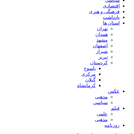
سیاسی
اقتصادی
فرهنگی و هنری
یادداشت
استان ها
تهران
همدان
مشهد
اصفهان
شیراز
تبریز
کردستان
یاسوج
مرکزی
گیلان
کرمانشاه
عکس
مذهبی
سیاسی
فیلم
علمی
مذهبی
روزنامه