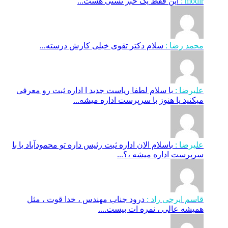
modir :
این فقط یک خبر تستی هست...
محمد رضا :
سلام دکتر تقوی خیلی کارش درسته...
علیرضا :
با سلام لطفا ریاست جدید ا اداره ثبت‌ رو معرفی
میکنید یا هنوز با سرپرست اداره‌ میشه...
علیرضا :
باسلام الان اداره ثبت رئیس داره تو محمودآباد یا با
سرپرست اداره میشه ،؟...
قاسم ایرجی راد :
درود جناب مهندس ، خدا قوت ، مثل
همیشه عالی ، نمره ات بیست....