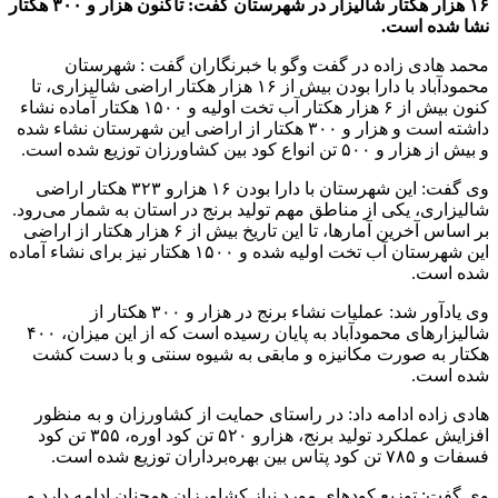
۱۶ هزار هکتار شالیزار در شهرستان گفت: تاکنون هزار و ۳۰۰ هکتار
نشا شده است.
محمد هادی زاده در گفت وگو با خبرنگاران گفت : شهرستان
محمودآباد با دارا بودن بیش از ۱۶ هزار هکتار اراضی شالیزاری، تا
کنون بیش از ۶ هزار هکتار آب تخت اولیه و ۱۵۰۰ هکتار آماده نشاء
داشته است و هزار و ۳۰۰ هکتار از اراضی این شهرستان نشاء شده
و بیش از هزار و ۵۰۰ تن انواع کود بین کشاورزان توزیع شده است.
وی گفت: این شهرستان با دارا بودن ۱۶ هزارو ۳۲۳ هکتار اراضی
شالیزاری، یکی از مناطق مهم تولید برنج در استان به شمار می‌رود.
بر اساس آخرین آمارها، تا این تاریخ بیش از ۶ هزار هکتار از اراضی
این شهرستان آب تخت اولیه شده و ۱۵۰۰ هکتار نیز برای نشاء آماده
شده است.
وی یادآور شد: عملیات نشاء برنج در هزار و ۳۰۰ هکتار از
شالیزارهای محمودآباد به پایان رسیده است که از این میزان، ۴۰۰
هکتار به صورت مکانیزه و مابقی به شیوه سنتی و با دست کشت
شده است.
هادی زاده ادامه داد: در راستای حمایت از کشاورزان و به منظور
افزایش عملکرد تولید برنج، هزارو ۵۲۰ تن کود اوره، ۳۵۵ تن کود
فسفات و ۷۸۵ تن کود پتاس بین بهره‌برداران توزیع شده است.
وی گفت: توزیع کودهای مورد نیاز کشاورزان همچنان ادامه دارد و