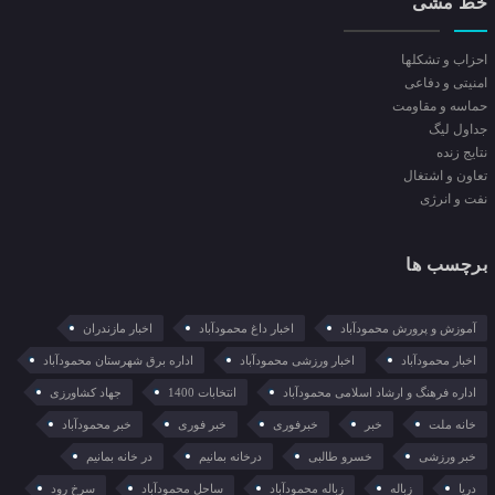
خط مشی
احزاب و تشکلها
امنیتی و دفاعی
حماسه و مقاومت
جداول لیگ
نتایج زنده
تعاون و اشتغال
نفت و انرژی
برچسب ها
آموزش و پرورش محمودآباد
اخبار داغ محمودآباد
اخبار مازندران
اخبار محمودآباد
اخبار ورزشی محمودآباد
اداره برق شهرستان محمودآباد
اداره فرهنگ و ارشاد اسلامی محمودآباد
انتخابات 1400
جهاد کشاورزی
خانه ملت
خبر
خبرفوری
خبر فوری
خبر محمودآباد
خبر ورزشی
خسرو طالبی
درخانه بمانیم
در خانه بمانیم
دریا
زباله
زباله محمودآباد
ساحل محمودآباد
سرخ رود