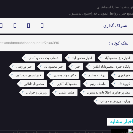
نویسنده : سارا اسماعیلی
منبع خبر : روابط عمومی فدراسیون بدمینتون
اشتراک گذاری :
لینک کوتاه :
tps://mahmoudabadonline.ir/?p=4096
اخبار داغ محمودآباد
اخبار محمودآباد
انتصاب یک محمودآبادی
پایگاه خبری محمودآباد آنلاین
خبر
خبر محمودآباد
خبر ورزشی
خبرفوری
درخانه بمانیم
دکتر جواد وحیدی
فدراسیون بدمینتون
کووید 19
ماسک بزنیم
محمودآباد آنلاین
محمودآبادآنلاین
مشاور فناوری اطلاعات بدمینتون
هیئت علمی
ورزش و جوانان
وزارت ورزش و جوانان
اخبار مشابه
مدیر جدید آموزش و پرورش شهرستان محمودآباد