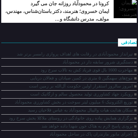
کرونا در محمودآباد روزانه جان می گیرد
ایمان خسروی؛ هنرمند، دکتر باستان‌شناس، مهندس،
مولف، مدرس دانشگاه و…
تصادفی
تیرانداز محمودآبادی در رقابت های اهداف پروازی رامسر برتر شد
دستگیری شرور سابقه دار در محمودآباد
مهاجرت 1600 بال قوی فریاد کش به تالاب سرخ رود
موج‌های سهمگین ۵ متری در کمین صیادان و فعالان دریایی
امروز سالروز استقرار اولین حکومت آل‌الله بر زمین است
رویکرد جهاد کشاورزی تولید محصول سالم و ارگانیک است
توزیع الکترونیک 6 میلیون لیتر سوخت در بخش کشاورزی محمودآباد
سکان هدایت هیات والیبال محمودآباد به عباس فلاحیان رسید
برگزاری همایش پیاده روی خانوادگی در روستای ملاکلا بخش سرخ رود
بزودی پاسخ لازم به هتاک خون شهدا داده خواهد شد
اجرای مانور مازندران پاک در ساحل محمودآباد