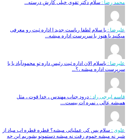
محمد رضا :
سلام دکتر تقوی خیلی کارش درسته...
علیرضا :
با سلام لطفا ریاست جدید ا اداره ثبت‌ رو معرفی
میکنید یا هنوز با سرپرست اداره‌ میشه...
علیرضا :
باسلام الان اداره ثبت رئیس داره تو محمودآباد یا با
سرپرست اداره میشه ،؟...
قاسم ایرجی راد :
درود جناب مهندس ، خدا قوت ، مثل
همیشه عالی ، نمره ات بیست....
علوی :
سلام پس کی عملیاتی میشه؟ قطره قطره اب میاد از
شیر نه میشه حموم رفت نه میشه دستمونو بشوریم این چه