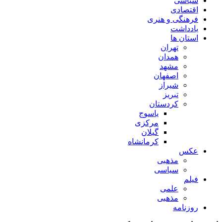
سیاسی
اقتصادی
فرهنگی و هنری
یادداشت
استان ها
تهران
همدان
مشهد
اصفهان
شیراز
تبریز
کردستان
یاسوج
مرکزی
گیلان
کرمانشاه
عکس
مذهبی
سیاسی
فیلم
علمی
مذهبی
روزنامه