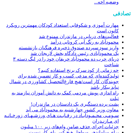
وضعیه اخه...
تصادفی
مهارت آموزی و شکوفایی استعداد کودکان مهمترین رویکرد
کانون است
فعالیت‌های دریایی در مازندران ممنوع شد
محمودآباد به رنگ آبی کرونایی درآمد
واریز سود سپرده صندوق ذخیره فرهنگیان بازنشسته
یک محمودآبادی رئیس دادگاه بخش لاریجان شد
دریای حرب ده محمودآباد حریفان خود را در لیگ دسته ۳
شناخت
چه زمانی از کود سرک برنج استفاده کنیم؟
تولیدکننده‌ای که مدعی کسب و کار تضمین شده برای
جویندگان کار است/هیچ فارغ‌التحصیل کشاورزی در شمال
نباید بیکار باشد
راه اندازی پویش مردمی کمک به دانش آموزان نیازمند به
تبلت
پشت پرده دستگیری یک دادستان در مازندران!
معاون وزیر کشور چهارشنبه به محمودآباد می آید
سـومـی محـمـودآبـاد در رقـابـت هـای ورزشـهـای زورخـانـه
ای مـازنـدران
جزئیات اجرای حذف ضامنِ وام‌های زیر ۱۰۰ میلیون
برای ساماندهی سواحل هیچ کس پای کار نیست